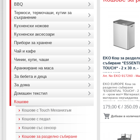
BBQ
Термоси, термочаши, кутии за
съхранение
Кухненски ножове
Кухненски аксесоари
Прибори за хранене
Чай и кафе
EKO Кош за раздел
Чинии, купи, чаши
събиране “ESSENT
Аранжиране на маса
TOUCH“ - 2 х 30 л. -
хром мат
За бебета и деца
Art. No
EKO 917260 - Mat
EKO EUROPE Кош за
За дома
разделно събиране
“ESSENTIAL TOUCH“ - 2 
Домашен текстил
л - хром мат• Материал:
матирана неръждаема
Кошове
стомана, пластмаса• Цв
хром / черен• Функция з
179,00 € / 350.09 
заключване на капака в
Кошове с Touch Механизъм
отворена позиция за ле
почистване или смяна н
Добави в количка
торбата• Вместимост: 2
Кошове с педал
литра• Размери: 52,5 х 
66,5 см• 2 бр. вътрешни
Кошове със сензор
пластмасови кофи• С дв
капака• Покритие срещу
пръстови отпечатъци•
Кошове за разделно събиране
Безшумно отваряне и