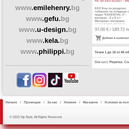
Art. No
EKO 822827 - Mat
www
.
emilehenry
.
bg
EKO Кош за разделно
събиране на отпадъци с
педал “ESSENTIAL II“ -
www
.
gefu
.
bg
матиран - 3 х 9 л.•
Материал: матирана
неръждаема стомана,
www
.
u-design
.
bg
пластмаса• Цвят: инокс /
97,00 € / 189.72 л
черен• Вместимост: 3 x 
литра• Размери: 46,2 х 
х 41,1 см.• 3 бр. вътре
Добави в количка
www
.
kela
.
bg
пластмасови кофи• Пок
срещу пръстови отпечат
Безшумно отваряне и
www
.
philippi
.
bg
затваряне на
Точки 1 до 16 от 66 о
капака• Функция за
заключване на капака в
отворена позиция за ле
Виж като:
Решетка
Сп
почистване или смяна н
торбата• 1 педал• Фикс
за найлонов чувал /
торбаПроизводител: E
EUROPE / Холандия
Начало
Промоции
За нас
Новини
Магазини
Условия за пол
© 2023 Vip Style. All Rights Reserved.