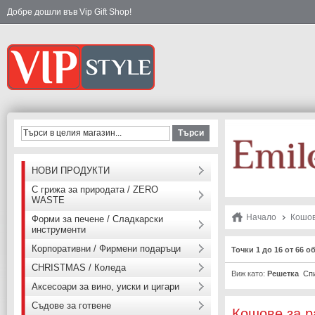
Добре дошли във Vip Gift Shop!
Търси
НОВИ ПРОДУКТИ
С грижа за природата / ZERO
WASTE
Начало
Кошо
Форми за печене / Сладкарски
инструменти
Корпоративни / Фирмени подаръци
Точки 1 до 16 от 66 о
CHRISTMAS / Коледа
Виж като:
Решетка
Сп
Аксесоари за вино, уиски и цигари
Съдове за готвене
Кошове за р