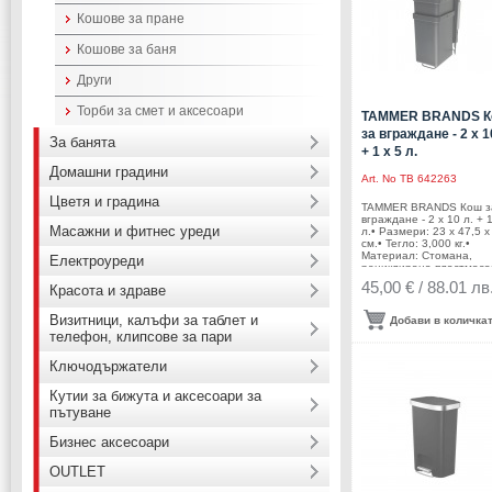
затваряне на капака•
Кошове за пране
Фиксатор за найлонов ч
/ торба• Отваряне чрез
TOUCH
Кошове за баня
механизъмПроизводите
EKO EUROPE / Холанд
Други
Торби за смет и аксесоари
TAMMER BRANDS 
за вграждане - 2 х 1
За банята
+ 1 х 5 л.
Домашни градини
Art. No
TB 642263
Цветя и градина
TAMMER BRANDS Кош з
вграждане - 2 х 10 л. + 1
Масажни и фитнес уреди
л.• Размери: 23 х 47,5 x
см.• Тегло: 3,000 кг.•
Материал: Стомана,
Електроуреди
рециклирана пластмаса
Цвят: черен• Вместимос
45,00 € / 88.01 лв
Красота и здраве
х 10 л, 1 х 5
л.Производител: Tamme
Brands/ Финландия
Визитници, калъфи за таблет и
Добави в количка
телефон, клипсове за пари
Ключодържатели
Кутии за бижута и аксесоари за
пътуване
Бизнес аксесоари
OUTLET