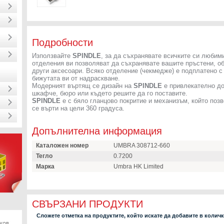
Подробности
Използвайте
SPINDLE
, за да съхранявате всичките си любим
отделения ви позволяват да съхранявате вашите пръстени, обе
други аксесоари. Всяко отделение (чекмедже) е подплатено с
бижутата ви от надраскване.
Модерният въртящ се дизайн на
SPINDLE
е привлекателно до
шкафче, бюро или където решите да го поставите.
SPINDLE
е с бяло гланцово покритие и механизъм, който поз
се върти на цели 360 градуса.
Допълнителна информация
Каталожен номер
UMBRA 308712-660
Тегло
0.7200
Марка
Umbra HK Limited
СВЪРЗАНИ ПРОДУКТИ
Сложете отметка на продуктите, който искате да добавите в колич