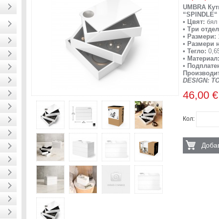
UMBRA Кути
“SPINDLE“
•
Цвят:
бял 
• Три отде
•
Размери:
•
Размери н
• Тегло:
0,65
•
Материал
•
Подплатен
Производит
DESIGN: T
46,00 €
Кол:
Добав