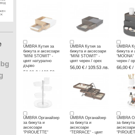
e
UMBRA Кутия за
UMBRA Кутия за
UMBRA Ку
бижута и аксесоари
бижута и аксесоари
бижута и 
“MINI STOWIT“ -
“MINI STOWIT“ -
“MOONA“ 
цвят натурално
цвят черен / орех
черен / о
.
bg
дърво
56,00 € / 109.53 лв.
66,00 € /
56,00 € / 109.53 лв.
g
UMBRA Органайзер
UMBRA Органайзер
UMBRA Ор
за бижута и
за бижута и
за бижута
аксесоари
аксесоари
аксесоар
“PIROUETTE“
“TERRACE“ - цвят
“PIROUETT