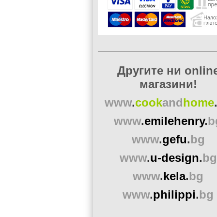
Другите ни onlin
магазини!
www
.
cook
and
home
www
.
emilehenry
.
b
www
.
gefu
.
bg
www
.
u-design
.
bg
www
.
kela
.
bg
www
.
philippi
.
bg