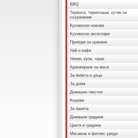
BBQ
Термоси, термочаши, кутии за
съхранение
Кухненски ножове
Кухненски аксесоари
Прибори за хранене
Чай и кафе
Чинии, купи, чаши
Аранжиране на маса
За бебета и деца
За дома
Домашен текстил
Кошове
За банята
Домашни градини
Цветя и градина
Масажни и фитнес уреди