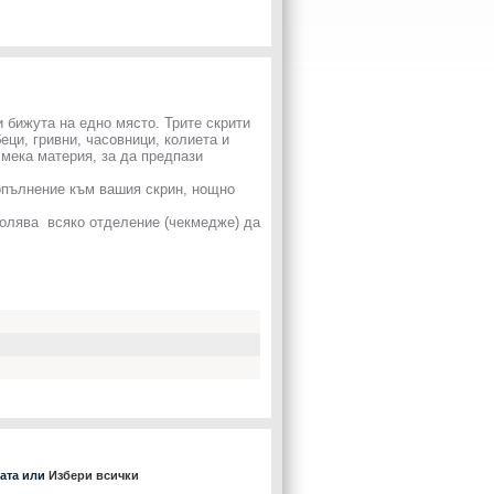
и бижута на едно място. Трите скрити
ци, гривни, часовници, колиета и
 мека материя, за да предпази
пълнение към вашия скрин, нощно
волява всяко отделение (чекмедже) да
ката или
Избери всички