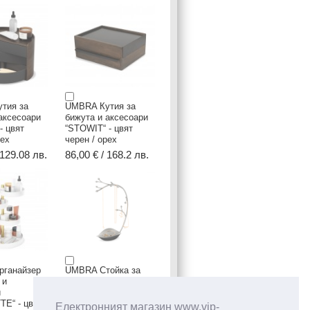
тия за
UMBRA Кутия за
аксесоари
бижута и аксесоари
- цвят
“STOWIT“ - цвят
рех
черен / орех
 129.08 лв.
86,00 € / 168.2 лв.
ганайзер
UMBRA Стойка за
 и
бижута “ORCHID“ -
и
цвят сив
E“ - цвят
Електронният магазин www.vip-
30,00 € / 58.67 лв.