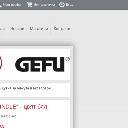
Моят профил
Моята количка
Вход
нас
Новини
Магазини
Контакти
Кутия за бижута и аксесоари
INDLE“ - цвят бял
308712-660
ед