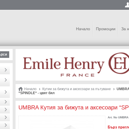
Начало
Промоции
За 
ърси
Начало
Кутии за бижута и аксесоари за пътуване
UMBRA 
“SPINDLE“ - цвят бял
UMBRA Кутия за бижута и аксесоари “SP
Art. No
UMBRA 
Бърз прегл