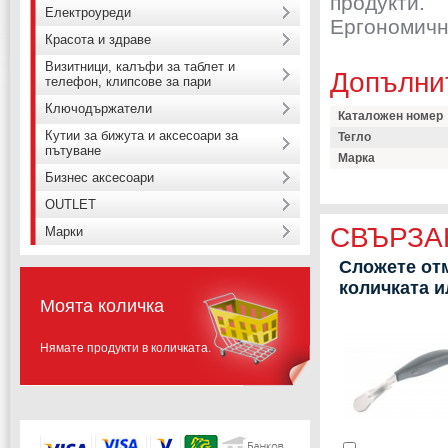
продукти.
Електроуреди
Ергономичн
Красота и здраве
Визитници, калъфи за таблет и
Допълни
телефон, клипсове за пари
Ключодържатели
Каталожен номер
Кутии за бижута и аксесоари за
Тегло
пътуване
Марка
Бизнес аксесоари
OUTLET
СВЪРЗА
Марки
Сложете отм
количката 
Моята количка
Нямате продукти в количката.