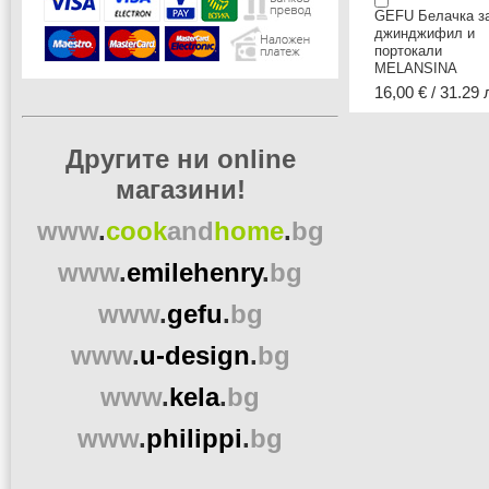
GEFU Белачка з
джинджифил и
портокали
MELANSINA
16,00 € / 31.29 
Другите ни online
магазини!
www
.
cook
and
home
.
bg
www
.
emilehenry
.
bg
www
.
gefu
.
bg
www
.
u-design
.
bg
www
.
kela
.
bg
www
.
philippi
.
bg