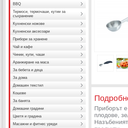
BBQ
Термоси, термочаши, кутии за
съхранение
Кухненски ножове
Кухненски аксесоари
Прибори за хранене
Чай и кафе
Чинии, купи, чаши
Аранжиране на маса
За бебета и деца
За дома
Домашен текстил
Кошове
Подробн
За банята
Приборът е
Домашни градини
плодове, з
Цветя и градина
Назъбеният
Масажни и фитнес уреди