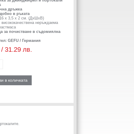
чка за джинджифил и портокали
A
чна дръжка
добно в ръката
16 х 3,5 х 2 см. (ДхШхВ)
:
висококачествена неръждаема
ластмаса
а за почистване в съдомиялна
ел: GEFU / Германия
 / 31.29 лв.
и в количката
ртокалите.