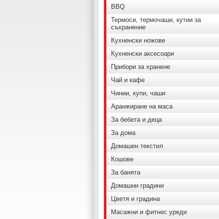
BBQ
Термоси, термочаши, кутии за
съхранение
Кухненски ножове
Кухненски аксесоари
Прибори за хранене
Чай и кафе
Чинии, купи, чаши
Аранжиране на маса
За бебета и деца
За дома
Домашен текстил
Кошове
За банята
Домашни градини
Цветя и градина
Масажни и фитнес уреди