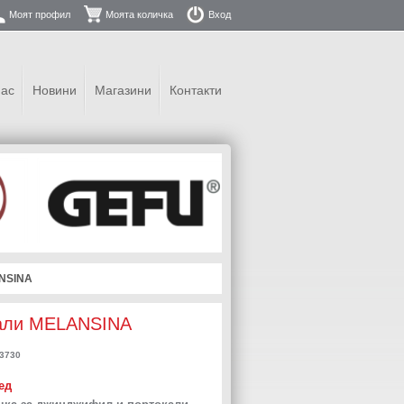
Моят профил
Моята количка
Вход
нас
Новини
Магазини
Контакти
ANSINA
кали MELANSINA
3730
ед