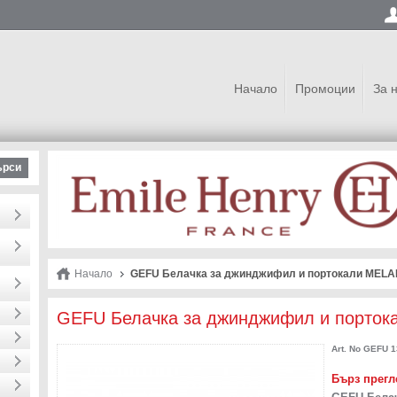
Начало
Промоции
За 
ърси
Начало
GEFU Белачка за джинджифил и портокали MEL
GEFU Белачка за джинджифил и порто
Art. No
GEFU 1
Бърз прегл