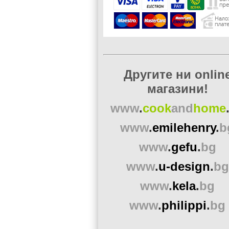
Другите ни onlin
магазини!
www
.
cook
and
home
www
.
emilehenry
.
b
www
.
gefu
.
bg
www
.
u-design
.
bg
www
.
kela
.
bg
www
.
philippi
.
bg