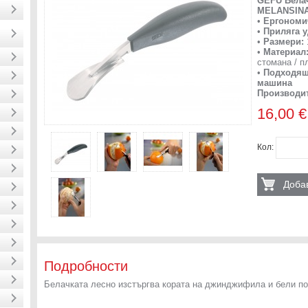
GEFU Бела
MELANSIN
•
Ергономи
•
Приляга у
•
Размери:
•
Материал
стомана / п
•
Подходящ
машина
Производит
16,00 €
Кол:
Добав
Подробности
Белачката лесно изстъргва кората на джинджифила и бели по