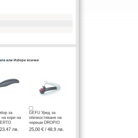
ката или
Избери всички
бор за
GEFU Уред за
 на кори на
обезкостяване на
CERTO
череши DROPIO
 23.47 лв.
25,00 € / 48.9 лв.