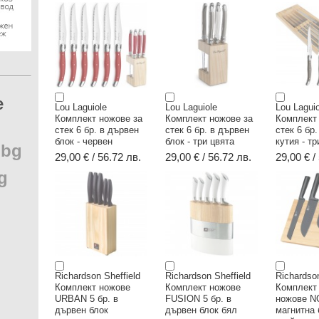
e
Lou Laguiole
Lou Laguiole
Lou Laguio
Комплект ножове за
Комплект ножове за
Комплект
стек 6 бр. в дървен
стек 6 бр. в дървен
стек 6 бр
блок - червен
блок - три цвята
кутия - тр
.
bg
29,00 € / 56.72 лв.
29,00 € / 56.72 лв.
29,00 € /
g
Richardson Sheffield
Richardson Sheffield
Richardson
Комплект ножове
Комплект ножове
Комплект
URBAN 5 бр. в
FUSION 5 бр. в
ножове NO
дървен блок
дървен блок бял
магнитна