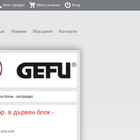
Моят профил
Моята количка
Вход
нас
Новини
Магазини
Контакти
ен блок - антрацит
бр. в дървен блок -
-ACK-K35