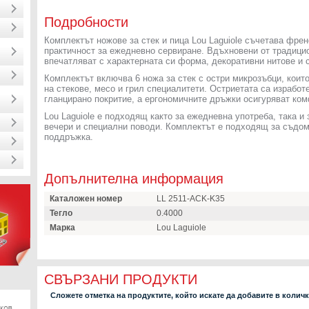
Подробности
Комплектът ножове за стек и пица Lou Laguiole съчетава френ
практичност за ежедневно сервиране. Вдъхновени от традицио
впечатляват с характерната си форма, декоративни нитове и 
Комплектът включва 6 ножа за стек с остри микрозъбци, които
на стекове, месо и грил специалитети. Остриетата са израбо
гланцирано покритие, а ергономичните дръжки осигуряват ком
Lou Laguiole е подходящ както за ежедневна употреба, така и
вечери и специални поводи. Комплектът е подходящ за съдо
поддръжка.
Допълнителна информация
Каталожен номер
LL 2511-ACK-K35
Тегло
0.4000
Марка
Lou Laguiole
СВЪРЗАНИ ПРОДУКТИ
Сложете отметка на продуктите, който искате да добавите в колич