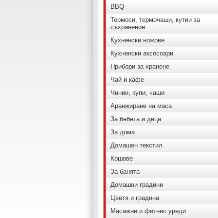
BBQ
Термоси, термочаши, кутии за
съхранение
Кухненски ножове
Кухненски аксесоари
Прибори за хранене
Чай и кафе
Чинии, купи, чаши
Аранжиране на маса
За бебета и деца
За дома
Домашен текстил
Кошове
За банята
Домашни градини
Цветя и градина
Масажни и фитнес уреди