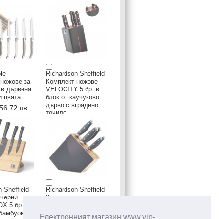
le
Richardson Sheffield
 ножове за
Комплект ножове
. в дървена
VELOCITY 5 бр. в
и цвята
блок от каучуково
дърво с вградено
 56.72 лв.
точило
145,00 € / 283.6 лв.
 Sheffield
Richardson Sheffield
 черни
Комплект ножове
X 5 бр. с
GRAND CHEF 5 бр. в
 бамбуова
дървен блок
Електронният магазин www.vip-