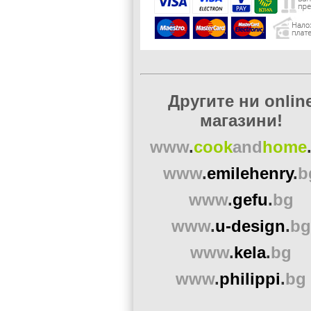
Другите ни onlin
магазини!
www
.
cook
and
home
www
.
emilehenry
.
b
www
.
gefu
.
bg
www
.
u-design
.
bg
www
.
kela
.
bg
www
.
philippi
.
bg