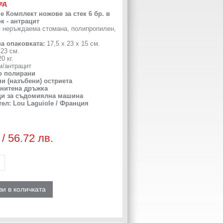
ед
e Комплект ножове за стек 6 бр. в
к - антрацит
:
неръждаема стомана, полипропилен,
на опаковката:
17,5 х 23 х 15 см.
23 см.
0 кг.
/антрацит
о полирани
ни (назъбени) остриета
анитена дръжка
щи за съдомиялна машина
тел:
Lou Laguiole / Франция
 / 56.72 лв.
и в количката