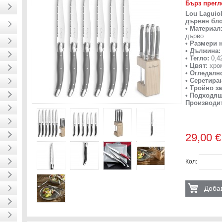
Бърз прегл
Lou Laguiol
дървен бло
• Материал
дърво
• Размери 
• Дължина:
• Тегло:
0,42
• Цвят:
хром
• Огледалн
• Серетира
• Тройно з
• Подходя
Производи
29,00 €
Кол:
Добав