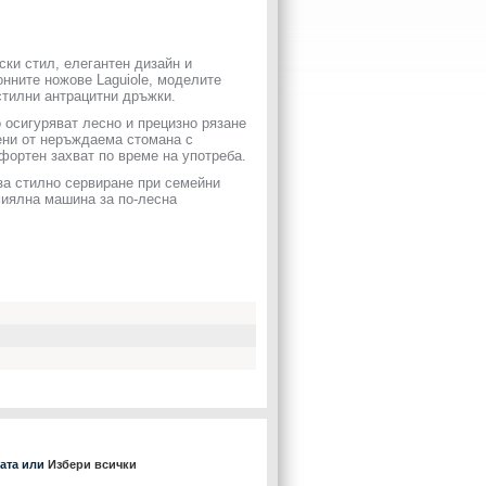
ски стил, елегантен дизайн и
нните ножове Laguiole, моделите
стилни антрацитни дръжки.
 осигуряват лесно и прецизно рязане
тени от неръждаема стомана с
фортен захват по време на употреба.
 за стилно сервиране при семейни
миялна машина за по-лесна
ката или
Избери всички