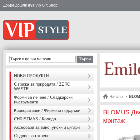
Добре дошли във Vip Gift Shop!
Търси
НОВИ ПРОДУКТИ
С грижа за природата / ZERO
WASTE
Начало
BLOMU
Форми за печене / Сладкарски
инструменти
Корпоративни / Фирмени подаръци
BLOMUS Двой
CHRISTMAS / Коледа
монтаж
Аксесоари за вино, уиски и цигари
Съдове за готвене