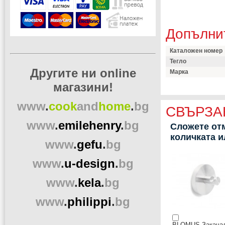
Допълни
Каталожен номер
Тегло
Другите ни online
Марка
магазини!
www
.
cook
and
home
.
bg
СВЪРЗА
www
.
emilehenry
.
bg
Сложете отм
количката 
www
.
gefu
.
bg
www
.
u-design
.
bg
www
.
kela
.
bg
www
.
philippi
.
bg
BLOMUS Закача