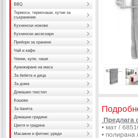
BBQ
Термоси, термочаши, кутии за
съхранение
Кухненски ножове
Кухненски аксесоари
Прибори за хранене
Чай и кафе
Чинии, купи, чаши
Аранжиране на маса
За бебета и деца
За дома
Домашен текстил
Кошове
Подробн
За банята
Домашни градини
Предлага с
Цветя и градина
• мат / 6851
• полирана 
Масажни и фитнес уреди