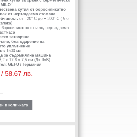
ена кутия за храна с херметическо
“MILO“
чествена кутия от боросиликатно
апак от неръждаема стомана
ойчивост:
от - 20° С до + 300° С ( !не
капака)
:
боросиликатно стъкло
,
неръждаема
ластмаса
еско затваряне
чане, благодарение на
ото уплътнение
ст:
1500 мл
а за съдомиялна машина
,2 х 17,6 х 7,5 см (ДхШхВ)
ел: GEFU / Германия
 / 58.67 лв.
и в количката