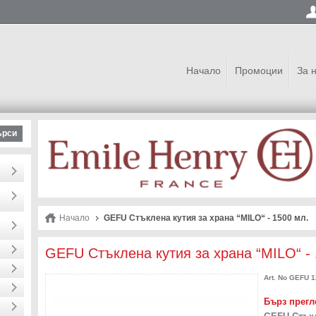
Начало
Промоции
За 
ърси
Начало
GEFU Стъклена кутия за храна “MILO“ - 1500 мл.
GEFU Стъклена кутия за храна “MILO“ - 
Art. No
GEFU 1
Бърз прегл