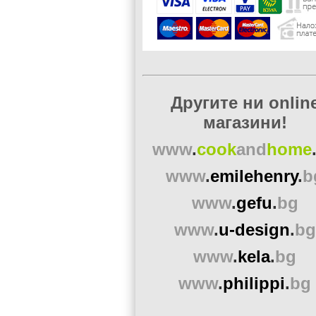
Другите ни onlin
магазини!
www
.
cook
and
home
www
.
emilehenry
.
b
www
.
gefu
.
bg
www
.
u-design
.
bg
www
.
kela
.
bg
www
.
philippi
.
bg