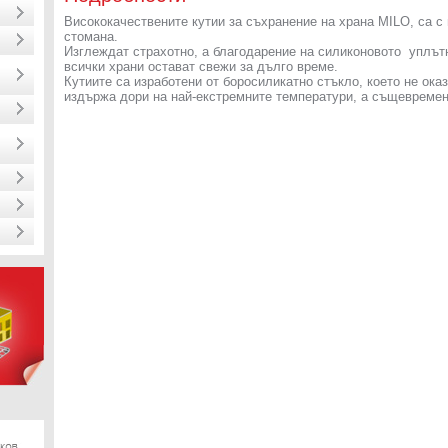
Висококачествените кутии за съхранение на храна MILO, са 
стомана.
Изглеждат страхотно, а благодарение на силиконовото уплътн
всички храни остават свежи за дълго време.
Кутиите са изработени от боросиликатно стъкло, което не ока
издържа дори на най-екстремните температури, а същевременн