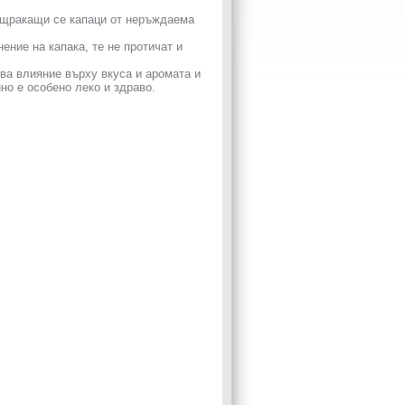
с щракащи се капаци от неръждаема
ение на капака, те не протичат и
зва влияние върху вкуса и аромата и
о е особено леко и здраво.