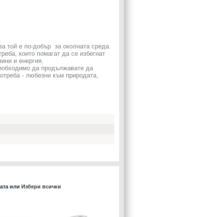
ва той е по-добър за околната среда.
еба, които помагат да се избегнат
ини и енергия.
необходимо да продължавате да
потреба - любезни към природата,
ката или
Избери всички