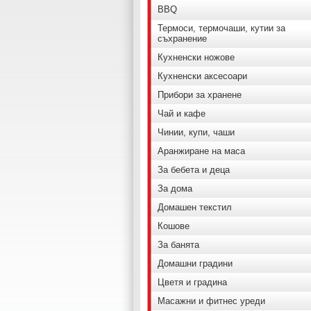
BBQ
Термоси, термочаши, кутии за
съхранение
Кухненски ножове
Кухненски аксесоари
Прибори за хранене
Чай и кафе
Чинии, купи, чаши
Аранжиране на маса
За бебета и деца
За дома
Домашен текстил
Кошове
За банята
Домашни градини
Цветя и градина
Масажни и фитнес уреди