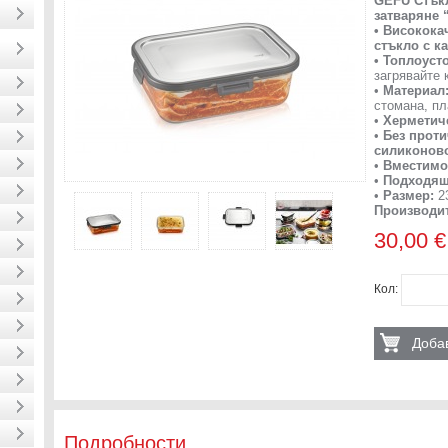
GEFU Стъкл
затваряне 
• Високока
стъкло с к
• Топлоуст
загрявайте 
•
Материал
стомана, п
•
Херметич
•
Без проти
силиконов
•
Вместимо
•
Подходящ
•
Размер:
23
Производит
30,00 €
Кол:
Добав
Подробности