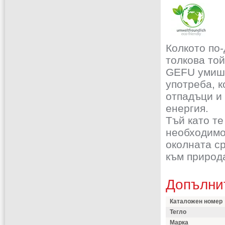
Колкото по-
толкова той
GEFU умишл
употреба, к
отпадъци и 
енергия.
Тъй като те
необходимо
околната с
към природ
Допълни
Каталожен номер
Тегло
Марка