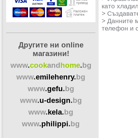
като хлади
> Създават
> Данните 
телефон и 
Другите ни online
магазини!
www
.
cook
and
home
.
bg
www
.
emilehenry
.
bg
www
.
gefu
.
bg
www
.
u-design
.
bg
www
.
kela
.
bg
www
.
philippi
.
bg