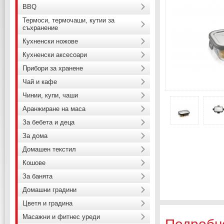
BBQ
Термоси, термочаши, кутии за
съхранение
Кухненски ножове
Кухненски аксесоари
Прибори за хранене
Чай и кафе
Чинии, купи, чаши
Аранжиране на маса
За бебета и деца
За дома
Домашен текстил
Кошове
За банята
Домашни градини
Цветя и градина
Масажни и фитнес уреди