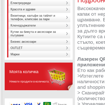
Подробн
Електроуреди
Висококаче
Красота и здраве
капак от н
Визитници, калъфи за таблет и
щракване. 
телефон, клипсове за пари
уплътнение,
Ключодържатели
за дълго вр
Кутии за бижута и аксесоари за
пътуване
Кутиите са
стъкло, ко
Бизнес аксесоари
същевремен
OUTLET
Марки
Лазерен QR
приложение
Ето как раб
Моята количка
>Изтеглете
наличности,
Нямате продукти в количката.
and shoppin
> Сканирай
(количество,
> Управляв