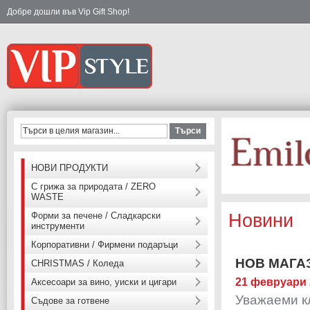
Добре дошли във Vip Gift Shop!
Търси
НОВИ ПРОДУКТИ
С грижа за природата / ZERO
WASTE
Форми за печене / Сладкарски
Новини
инструменти
Корпоративни / Фирмени подаръци
НОВ МАГАЗ
CHRISTMAS / Коледа
21 февруари 
Аксесоари за вино, уиски и цигари
Уважаеми к
Съдове за готвене