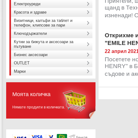
Приятели, щ
Електроуреди
щанд в Тех
Красота и здраве
изненади! 
Визитници, калъфи за таблет и
телефон, клипсове за пари
Ключодържатели
Открихме и
Кутии за бижута и аксесоари за
"EMILE HE
пътуване
22 април 202
Бизнес аксесоари
Посетете н
OUTLET
HENRY" в Б
Марки
съдове и ак
Моята количка
Нямате продукти в количката.