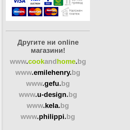
Другите ни online
магазини!
www
.
cook
and
home
.
bg
www
.
emilehenry
.
bg
www
.
gefu
.
bg
www
.
u-design
.
bg
www
.
kela
.
bg
www
.
philippi
.
bg