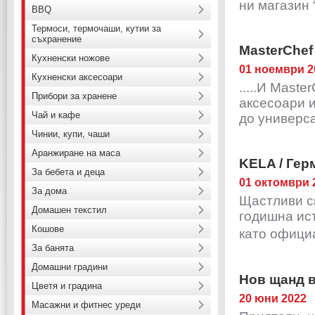
ни магазин “
BBQ
Термоси, термочаши, кутии за
съхранение
MasterChef
Кухненски ножове
01 ноември 2
Кухненски аксесоари
.....И Mast
Прибори за хранене
аксесоари и
Чай и кафе
до универса
Чинии, купи, чаши
Аранжиране на маса
KELA / Гер
За бебета и деца
01 октомври 
За дома
Щастливи с
Домашен текстил
годишна ис
Кошове
като офици
За банята
Домашни градини
Нов щанд 
Цветя и градина
20 юни 2022
Масажни и фитнес уреди