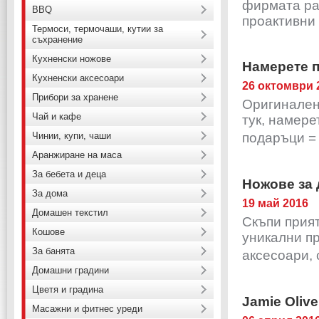
фирмата ра
BBQ
проактивни 
Термоси, термочаши, кутии за
съхранение
Кухненски ножове
Намерете п
Кухненски аксесоари
26 октомври 
Прибори за хранене
Оригинален
Чай и кафе
тук, намере
Чинии, купи, чаши
подаръци = 
Аранжиране на маса
За бебета и деца
Ножове за 
За дома
19 май 2016
Домашен текстил
Скъпи прия
Кошове
уникални пр
За банята
аксесоари, 
Домашни градини
Цветя и градина
Jamie Olive
Масажни и фитнес уреди