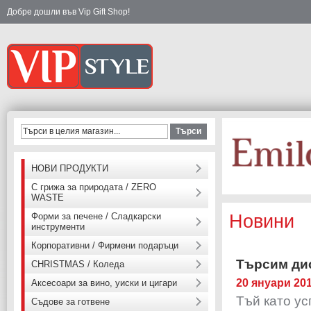
Добре дошли във Vip Gift Shop!
Търси
НОВИ ПРОДУКТИ
С грижа за природата / ZERO
WASTE
Форми за печене / Сладкарски
Новини
инструменти
Корпоративни / Фирмени подаръци
Търсим ди
CHRISTMAS / Коледа
20 януари 20
Аксесоари за вино, уиски и цигари
Тъй като ус
Съдове за готвене