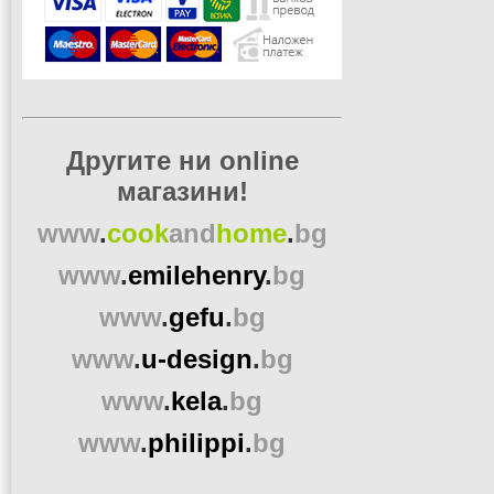
Другите ни online
магазини!
www
.
cook
and
home
.
bg
www
.
emilehenry
.
bg
www
.
gefu
.
bg
www
.
u-design
.
bg
www
.
kela
.
bg
www
.
philippi
.
bg