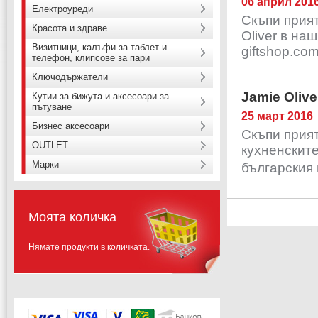
06 април 201
Електроуреди
Скъпи прият
Красота и здраве
Oliver в наш
Визитници, калъфи за таблет и
giftshop.com/
телефон, клипсове за пари
Ключодържатели
Jamie Oliv
Кутии за бижута и аксесоари за
пътуване
25 март 2016
Бизнес аксесоари
Скъпи прият
OUTLET
кухненските
Марки
българския 
Моята количка
Нямате продукти в количката.