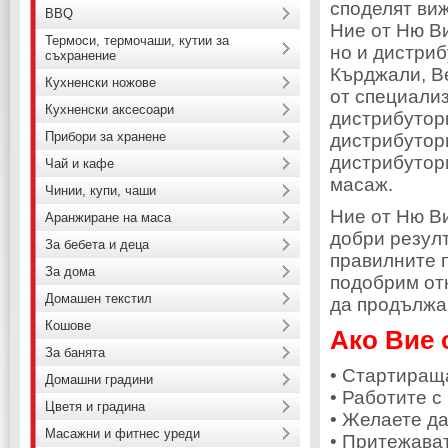
споделят виж
BBQ
Ние от Ню В
Термоси, термочаши, кутии за
но и дистриб
съхранение
Кърджали, В
Кухненски ножове
от специализ
Кухненски аксесоари
дистрибутори
Прибори за хранене
дистрибутори
дистрибутори
Чай и кафе
масаж.
Чинии, купи, чаши
Ние от Ню В
Аранжиране на маса
добри резул
За бебета и деца
правилните 
За дома
подобрим отн
Домашен текстил
да продължа
Кошове
Ако Вие 
За банята
•
С
тартиращ
Домашни градини
• Работите с
Цветя и градина
• Желаете да
Масажни и фитнес уреди
• Притежава