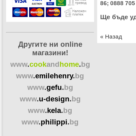
86; 0888 705
Ще бъде уд
«
Назад
Другите ни online
магазини!
www
.
cook
and
home
.
bg
www
.
emilehenry
.
bg
www
.
gefu
.
bg
www
.
u-design
.
bg
www
.
kela
.
bg
www
.
philippi
.
bg