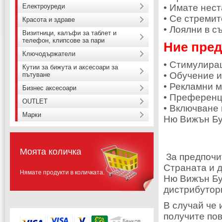
Електроуреди
• Имате нес
• Се стреми
Красота и здраве
• Лоялни в с
Визитници, калъфи за таблет и
телефон, клипсове за пари
Ние пре
Ключодържатели
• Стимулира
Кутии за бижута и аксесоари за
• Обучение и
пътуване
• Рекламни 
Бизнес аксесоари
• Преференц
OUTLET
• Включване 
Марки
Ню Вижън Б
Моята количка
За предпочи
Страната и д
Нямате продукти в количката.
Ню Вижън Бут
дистрибутори
В случай че 
получите по