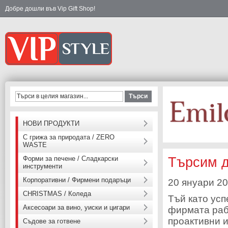
Добре дошли във Vip Gift Shop!
Търси
НОВИ ПРОДУКТИ
С грижа за природата / ZERO
WASTE
Форми за печене / Сладкарски
Търсим д
инструменти
Корпоративни / Фирмени подаръци
20 януари 2
CHRISTMAS / Коледа
Тъй като усп
Аксесоари за вино, уиски и цигари
фирмата раб
проактивни и
Съдове за готвене