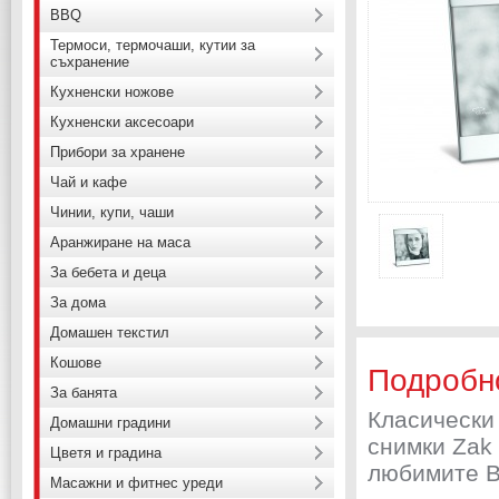
BBQ
Термоси, термочаши, кутии за
съхранение
Кухненски ножове
Кухненски аксесоари
Прибори за хранене
Чай и кафе
Чинии, купи, чаши
Аранжиране на маса
За бебета и деца
За дома
Домашен текстил
Кошове
Подробн
За банята
Класически
Домашни градини
снимки Zak
Цветя и градина
любимите В
Масажни и фитнес уреди