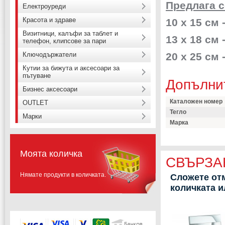
Предлага с
Електроуреди
Красота и здраве
10 х 15 см 
Визитници, калъфи за таблет и
13 х 18 см 
телефон, клипсове за пари
Ключодържатели
20 х 25 см 
Кутии за бижута и аксесоари за
пътуване
Допълни
Бизнес аксесоари
Каталожен номер
OUTLET
Тегло
Марки
Марка
Моята количка
СВЪРЗА
Нямате продукти в количката.
Сложете отм
количката 