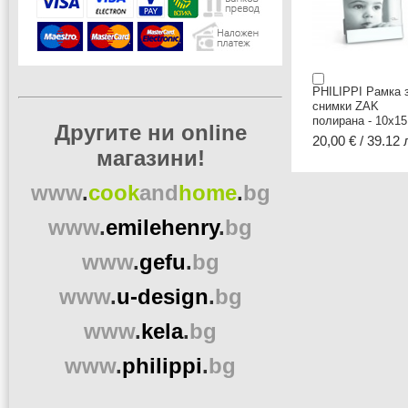
PHILIPPI Рамка 
снимки ZAK
полирана - 10x15
Другите ни online
20,00 € / 39.12 
магазини!
www
.
cook
and
home
.
bg
www
.
emilehenry
.
bg
www
.
gefu
.
bg
www
.
u-design
.
bg
www
.
kela
.
bg
www
.
philippi
.
bg