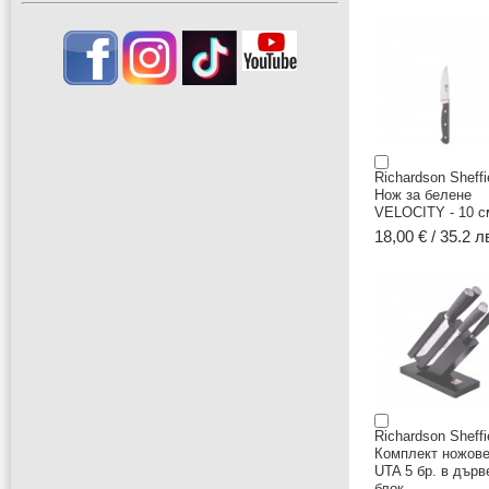
Richardson Sheffi
Нож за белене
VELOCITY - 10 с
18,00 € / 35.2 л
Richardson Sheffi
Комплект ножов
UTA 5 бр. в дърв
блок