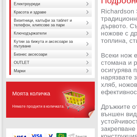
Подробн
Електроуреди
Richardson S
Красота и здраве
традиционн
Визитници, калъфи за таблет и
дървото. Съ
телефон, клипсове за пари
ножове с др
Ключодържатели
топлина, ст
Кутии за бижута и аксесоари за
пътуване
Всеки нож 
Бизнес аксесоари
стомана и р
OUTLET
осигурява 
Марки
нарязвате з
хляб, ножо
ефективнос
Моята количка
Дръжките о
Нямате продукти в количката.
външен вид,
устойчивос
закрепване
конструкция