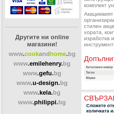
комплект ун
Акациевият
организира
стилен акце
хората, ко
Другите ни online
изработка и
магазини!
инструмент
www
.
cook
and
home
.
bg
Допълни
www
.
emilehenry
.
bg
Каталожен номер
www
.
gefu
.
bg
Тегло
Марка
www
.
u-design
.
bg
www
.
kela
.
bg
СВЪРЗА
www
.
philippi
.
bg
Сложете отм
количката 