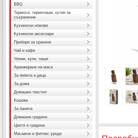
BBQ
Термоси, термочаши, кутии за
съхранение
Кухненски ножове
Кухненски аксесоари
Прибори за хранене
Чай и кафе
Чинии, купи, чаши
Аранжиране на маса
За бебета и деца
За дома
Домашен текстил
Кошове
За банята
Домашни градини
Цветя и градина
Масажни и фитнес уреди