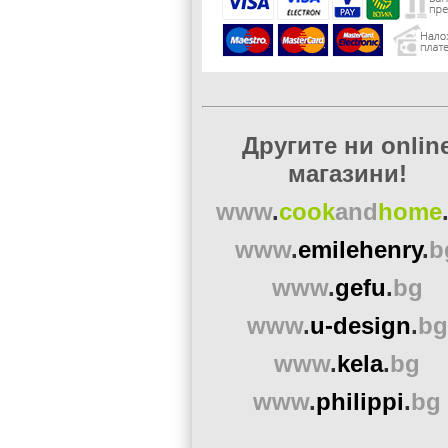
Другите ни onlin
магазини!
www
.
cook
and
home
www
.
emilehenry
.
b
www
.
gefu
.
bg
www
.
u-design
.
bg
www
.
kela
.
bg
www
.
philippi
.
bg