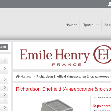
Начало
Промоции
За 
ърси
Начало
Richardson Sheffield Универсален блок за ножове 
Richardson Sheffield Универсален блок з
Art. No
RS 164
Бърз прегл