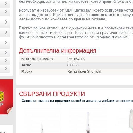
без необходимост от отделни слотове, което прави блока изк
Корпусът е изработен от MDF материал, което осигурява усто
лесна поддръжка. Компактният дизайн спестява място върху к
лесен достъп до ножовете по време на готвене.
Блокът побира около шест кухненски ножа и е проектиран така
излишен контакт и износване. Това го прави практичен избор 
функционалността и организацията са от ключово значение.
Допълнителна информация
Каталожен номер
RS 164HS
Тегло
0.0000
Марка
Richardson Sheffield
СВЪРЗАНИ ПРОДУКТИ
Сложете отметка на продуктите, който искате да добавите в колич