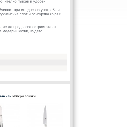
лючително гъвкав и удобен.
йчивост при ежедневна употреба и
ухненския плот и осигурява бърз и
, че да предпазва остриетата от
за модерни кухни, където
ката или
Избери всички