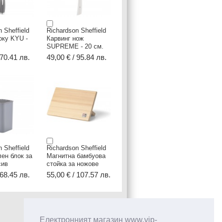
 Sheffield
Richardson Sheffield
оку KYU -
Карвинг нож
SUPREME - 20 см.
 70.41 лв.
49,00 € / 95.84 лв.
 Sheffield
Richardson Sheffield
ен блок за
Магнитна бамбуова
сив
стойка за ножове
 68.45 лв.
55,00 € / 107.57 лв.
Електронният магазин www.vip-