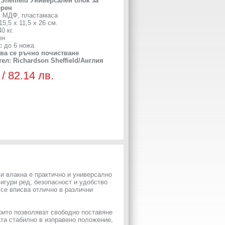
 Sheffield Универсален блок за
ерен
:
МДФ, пластамаса
15,5 х 11,5 х 26 см.
0 кг.
ен
т:
до 6 ножа
ва се ръчно почистване
ел: Richardson Sheffield/Англия
 / 82.14 лв.
ви влакна е практично и универсално
игури ред, безопасност и удобство
 се вписва отлично в различни
оито позволяват свободно поставяне
та стабилно в изправено положение,