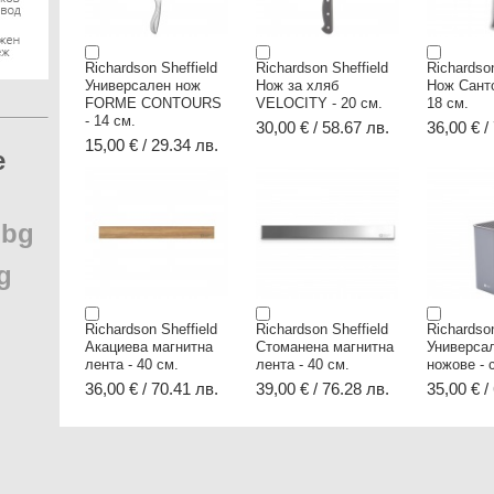
Richardson Sheffield
Richardson Sheffield
Richardson
Универсален нож
Нож за хляб
Нож Сант
FORME CONTOURS
VELOCITY - 20 см.
18 см.
- 14 см.
30,00 € / 58.67 лв.
36,00 € /
15,00 € / 29.34 лв.
e
.
bg
g
Richardson Sheffield
Richardson Sheffield
Richardson
Акациева магнитна
Стоманена магнитна
Универсал
лента - 40 см.
лента - 40 см.
ножове - 
36,00 € / 70.41 лв.
39,00 € / 76.28 лв.
35,00 € /