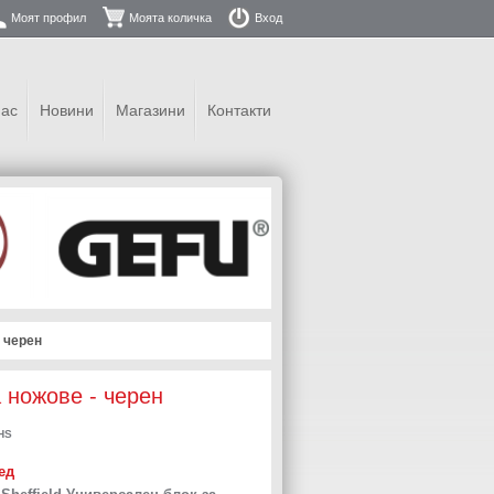
Моят профил
Моята количка
Вход
нас
Новини
Магазини
Контакти
- черен
а ножове - черен
HS
ед