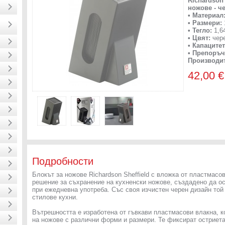
Richardson
ножове - ч
• Материал
• Размери:
• Тегло:
1,64
• Цвят:
чер
• Капаците
• Препоръч
Производит
42,00 €
Подробности
Блокът за ножове Richardson Sheffield с вложка от пластмасо
решение за съхранение на кухненски ножове, създадено да ос
при ежедневна употреба. Със своя изчистен черен дизайн той
стилове кухни.
Вътрешността е изработена от гъвкави пластмасови влакна, к
на ножове с различни форми и размери. Те фиксират остриета