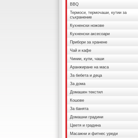
BBQ
Термоси, термочаши, кутии за
съхранение
Кухненски ножове
Кухненски аксесоари
Прибори за хранене
Чай и кафе
Чинии, купи, чаши
Аранжиране на маса
За бебета и деца
За дома
Домашен текстил
Кошове
За банята
Домашни градини
Цветя и градина
Масажни и фитнес уреди