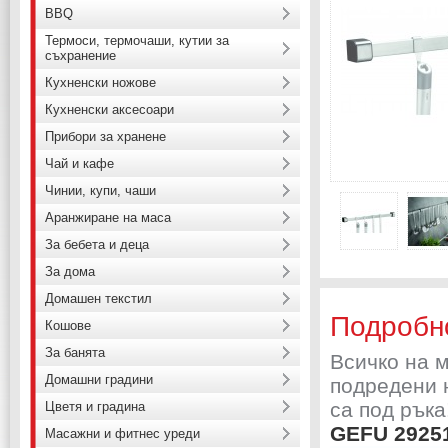
BBQ
Термоси, термочаши, кутии за
съхранение
Кухненски ножове
Кухненски аксесоари
Прибори за хранене
Чай и кафе
Чинии, купи, чаши
Аранжиране на маса
За бебета и деца
За дома
Домашен текстил
Подробн
Кошове
За банята
Всичко на м
Домашни градини
подредени 
са под ръка
Цветя и градина
GEFU 2925
Масажни и фитнес уреди