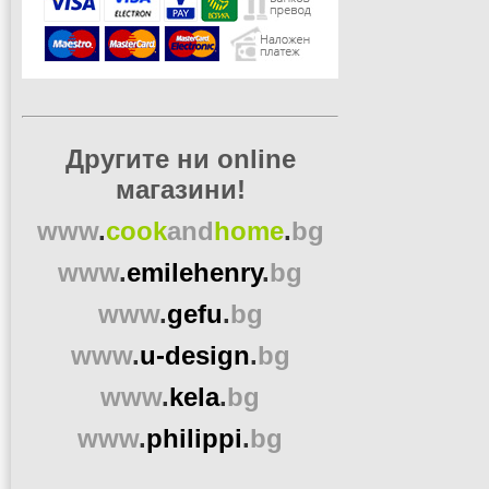
Другите ни online
магазини!
www
.
cook
and
home
.
bg
www
.
emilehenry
.
bg
www
.
gefu
.
bg
www
.
u-design
.
bg
www
.
kela
.
bg
www
.
philippi
.
bg