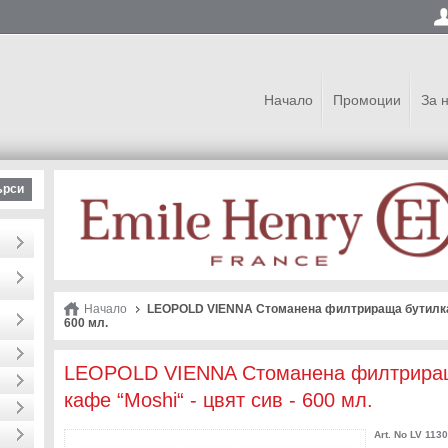
Начало
Промоции
За 
ърси
Начало
LEOPOLD VIENNA Стоманена филтрираща бутилка з
600 мл.
LEOPOLD VIENNA Стоманена филтрираща
кафе “Moshi“ - цвят сив - 600 мл.
Art. No
LV 113