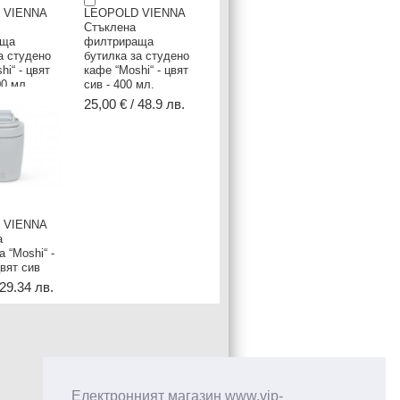
 VIENNA
LEOPOLD VIENNA
Стъклена
аща
филтрираща
а студено
бутилка за студено
hi“ - цвят
кафе “Moshi“ - цвят
00 мл.
сив - 400 мл.
 48.9 лв.
25,00 € / 48.9 лв.
 VIENNA
а
 “Moshi“ -
цвят сив
 29.34 лв.
Електронният магазин www.vip-