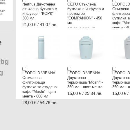
Nerthus Двустенна
GEFU Стъклена
LEOPOLD
стъклена бутилка с
бутилка с инфузер и
Стъклена
инфузер - “КОРК“ -
протектор
филтрир
300 мл.
“COMPANION“ - 450
бутилка з
мл.
кафе “Mos
21,00 € / 41.07 лв.
мента - 4
35,00 € / 68.45 лв.
25,00 € /
e
.
bg
g
LEOPOLD VIENNA
LEOPOLD VIENNA
LEOPOLD
Стоманена
Двустенна
Двустенн
филтрираща
термочаша “Moshi“ -
термочаша
бутилка за студено
350 мл - цвят мента
350 мл - 
кафе “Moshi“ - цвят
15,00 € / 29.34 лв.
15,00 € /
мента - 600 мл.
28,00 € / 54.76 лв.