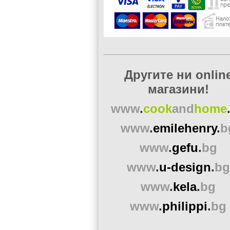
Другите ни onlin
магазини!
www
.
cook
and
home
www
.
emilehenry
.
b
www
.
gefu
.
bg
www
.
u-design
.
bg
www
.
kela
.
bg
www
.
philippi
.
bg