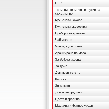
BBQ
Термоси, термочаши, кутии за
съхранение
Кухненски ножове
Кухненски аксесоари
Прибори за хранене
Чай и кафе
Чинии, купи, чаши
Аранжиране на маса
За бебета и деца
За дома
Домашен текстил
Кошове
За банята
Домашни градини
Цветя и градина
Масажни и фитнес уреди