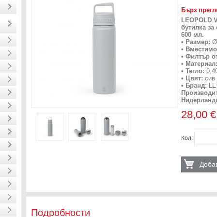
Бърз прегл
LEOPOLD V
бутилка за 
600 мл.
• Размер:
Ø 
• Вместимо
• Филтър о
• Материал
• Тегло:
0,40
• Цвят:
сив
• Бранд:
LE
Производит
Нидерланд
28,00 €
Кол:
Добав
Подробности