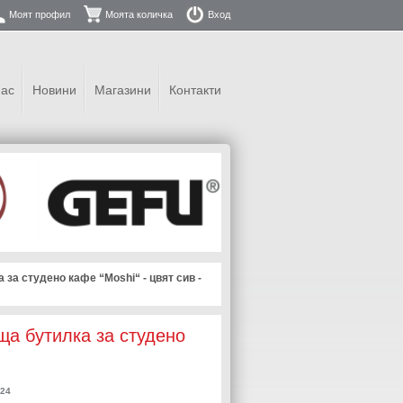
Моят профил
Моята количка
Вход
нас
Новини
Магазини
Контакти
а студено кафе “Moshi“ - цвят сив -
 бутилка за студено
024