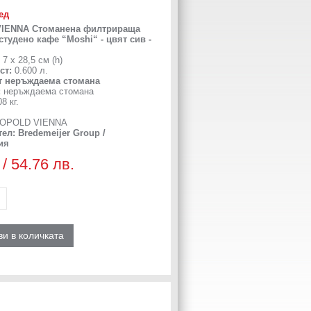
ед
IENNA Стоманена филтрираща
студено кафе “Moshi“ - цвят сив -
7 x 28,5 см (h)
ст:
0.600 л.
т неръждаема стомана
:
неръждаема стомана
8 кг.
OPOLD VIENNA
ел: Bredemeijer Group /
ия
 / 54.76 лв.
и в количката