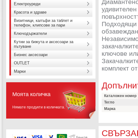
Диамантено
Електроуреди
удивителен 
Красота и здраве
повърхност
Визитници, калъфи за таблет и
Подходящи с
телефон, клипсове за пари
обзавеждан
Ключодържатели
Независимо 
Кутии за бижута и аксесоари за
закачалките
пътуване
ключове ил
Бизнес аксесоари
Закачалките
OUTLET
комплект от
Марки
Допълни
Моята количка
Каталожен номер
Тегло
Нямате продукти в количката.
Марка
СВЪРЗА