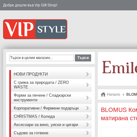
Добре дошли във Vip Gift Shop!
Търси
НОВИ ПРОДУКТИ
С грижа за природата / ZERO
WASTE
Начало
BLOMU
Форми за печене / Сладкарски
инструменти
Корпоративни / Фирмени подаръци
BLOMUS Комп
CHRISTMAS / Коледа
матирана с
Аксесоари за вино, уиски и цигари
Съдове за готвене