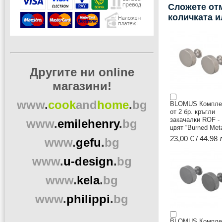
Сложете отм
количката 
Другите ни online
магазини!
www
.
cook
and
home
.
bg
BLOMUS Компле
от 2 бр. кръгли
закачалки ROF -
www
.
emilehenry
.
bg
цвят “Burned Meta
23,00 € / 44.98 
www
.
gefu
.
bg
www
.
u-design
.
bg
www
.
kela
.
bg
www
.
philippi
.
bg
BLOMUS Компле