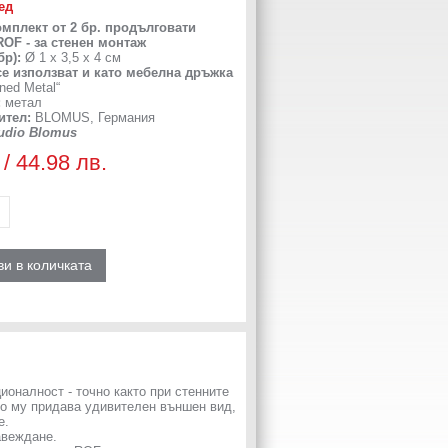
ед
плект от 2 бр. продълговати
ROF - за стенен монтаж
бр):
Ø 1 х 3,5 х 4 см
 се използват и като мебелна дръжка
ned Metal“
:
метал
ител:
BLOMUS, Германия
udio Blomus
 / 44.98 лв.
и в количката
ионалност - точно както при стенните
мо му придава удивителен външен вид,
е.
авеждане.