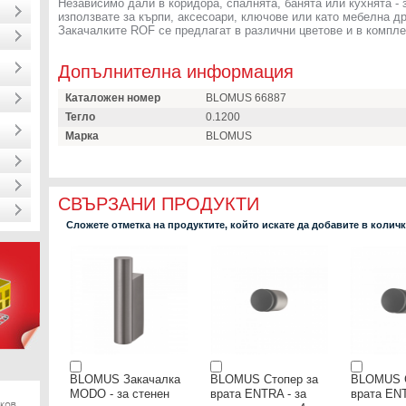
Независимо дали в коридора, спалнята, банята или кухнята -
използвате за кърпи, аксесоари, ключове или като мебелна 
Закачалките ROF се предлагат в различни цветове и в комплек
Допълнителна информация
Каталожен номер
BLOMUS 66887
Тегло
0.1200
Марка
BLOMUS
СВЪРЗАНИ ПРОДУКТИ
Сложете отметка на продуктите, който искате да добавите в колич
BLOMUS Закачалка
BLOMUS Стопер за
BLOMUS С
MODO - за стенен
врата ENTRA - за
врата ENT