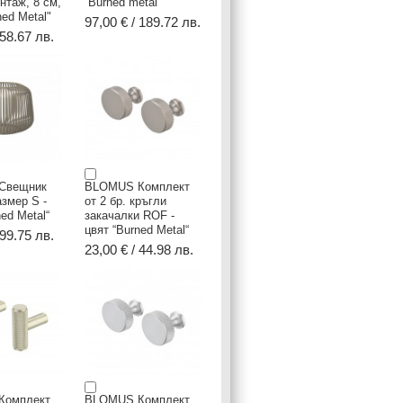
нтаж, 8 см,
“Burned metal“
ned Metal"
97,00 € / 189.72 лв.
 58.67 лв.
Свещник
BLOMUS Комплект
азмер S -
от 2 бр. кръгли
ned Metal“
закачалки ROF -
цвят “Burned Metal“
 99.75 лв.
23,00 € / 44.98 лв.
Комплект
BLOMUS Комплект