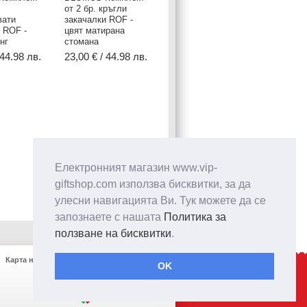
от 2 бр. кръгли
вати
закачалки ROF -
 ROF -
цвят матирана
нг
стомана
 44.98 лв.
23,00 € / 44.98 лв.
Електронният магазин www.vip-
giftshop.com използва бисквитки, за да
улесни навигацията Ви. Тук можете да се
запознаете с нашата
Политика за
ползване на бисквитки
.
Карта на сайта
Контакти
OK
Created by: