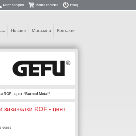
Моят профил
Моята количка
Вход
нас
Новини
Магазини
Контакти
 ROF - цвят “Burned Metal“
 закачалки ROF - цвят
 66887