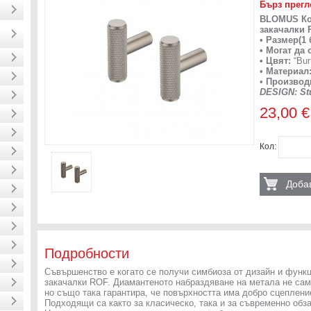
Бърз прегл
BLOMUS Ком
закачалки 
•
Размер(1 
• Могат да
• Цвят:
“Bur
•
Материал
•
Производ
DESIGN: St
23,00 €
Кол:
Добав
Подробности
Съвършенство е когато се получи симбиоза от дизайн и функц
закачалки ROF. Диамантеното набраздяване на метала не са
но също така гарантира, че повърхността има добро сцеплени
Подходящи са както за класическо, така и за съвременно обз