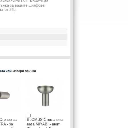
 закачалките ROF можете да
дръжка за вашите шкафове.
т от 2бр.
ката или
Избери всички
топер за
BLOMUS Стоманена
RA - за
ваза MIYABI - цвят