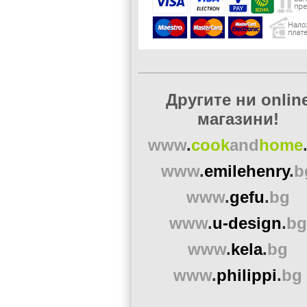
Другите ни onlin
магазини!
www
.
cook
and
home
www
.
emilehenry
.
b
www
.
gefu
.
bg
www
.
u-design
.
bg
www
.
kela
.
bg
www
.
philippi
.
bg