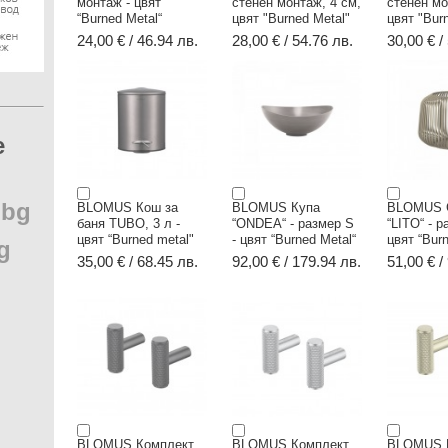
монтаж - цвят
стенен монтаж, 4 см,
стенен мо
“Burned Metal“
цвят "Burned Metal"
цвят "Bur
24,00 € / 46.94 лв.
28,00 € / 54.76 лв.
30,00 € /
e
.
bg
BLOMUS Кош за
BLOMUS Купа
BLOMUS 
баня TUBO, 3 л -
“ONDEA“ - размер S
“LITO“ - р
цвят “Burned metal"
- цвят “Burned Metal“
цвят “Bur
g
35,00 € / 68.45 лв.
92,00 € / 179.94 лв.
51,00 € /
BLOMUS Комплект
BLOMUS Комплект
BLOMUS 