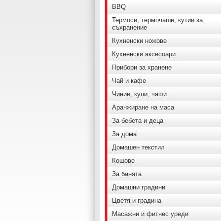
BBQ
Термоси, термочаши, кутии за
съхранение
Кухненски ножове
Кухненски аксесоари
Прибори за хранене
Чай и кафе
Чинии, купи, чаши
Аранжиране на маса
За бебета и деца
За дома
Домашен текстил
Кошове
За банята
Домашни градини
Цветя и градина
Масажни и фитнес уреди