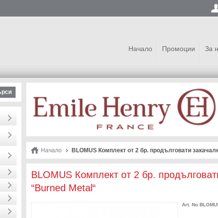
Начало
Промоции
За 
ърси
Начало
BLOMUS Комплект от 2 бр. продълговати закачалки
BLOMUS Комплект от 2 бр. продълговати
“Burned Metal“
Art. No
BLOMUS