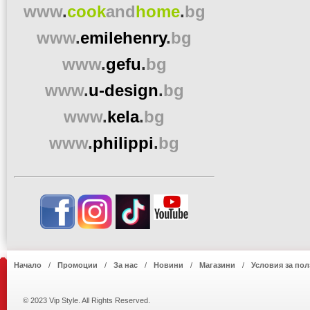
www
.
cook
and
home
.
bg
www
.
emilehenry
.
bg
www
.
gefu
.
bg
www
.
u-design
.
bg
www
.
kela
.
bg
www
.
philippi
.
bg
Начало
Промоции
За нас
Новини
Магазини
Условия за пол
© 2023 Vip Style. All Rights Reserved.