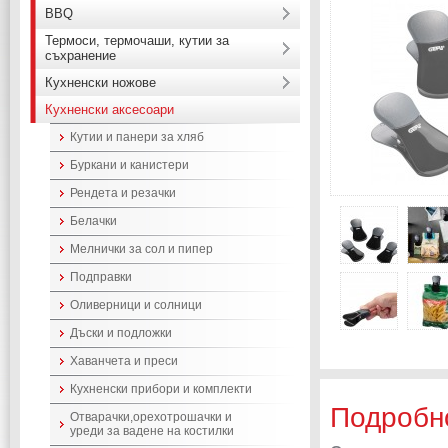
BBQ
Термоси, термочаши, кутии за
съхранение
Кухненски ножове
Кухненски аксесоари
Кутии и панери за хляб
Буркани и канистери
Рендета и резачки
Белачки
Мелнички за сол и пипер
Подправки
Оливерници и солници
Дъски и подложки
Хаванчета и преси
Кухненски прибори и комплекти
Подробн
Отварачки,орехотрошачки и
уреди за вадене на костилки