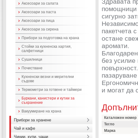
Здравата п
Аксесоари за салата
помощници 
Аксесоари за паста
сигурно зат
Аксесоари за пица
Независимо 
Аксесоари за сирена
пакетчета с
остане свеж
Прибори за подготовка на храна
аромати.
Стойки за кухненска хартия,
салфетници
Благодарени
без усилие
Сушилници
повърхност.
Почистване
пазаруване 
Кухненски везни и мерителни
съдове
Ергономичн
и могат да 
Термометри за готвене и таймери
Буркани, канистери и кутии за
съхранение
Допълни
Вакуумиране на храна
Каталожен номер
Прибори за хранене
Тегло
Чай и кафе
Марка
Чинии, купи, чаши