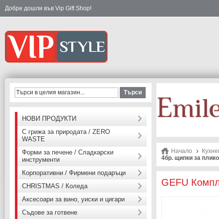
Добре дошли във Vip Gift Shop!
Търси
НОВИ ПРОДУКТИ
С грижа за природата / ZERO
WASTE
Начало
Кухне
Форми за печене / Сладкарски
4бр. щипки за плик
инструменти
Корпоративни / Фирмени подаръци
GEFU Компле
CHRISTMAS / Коледа
Аксесоари за вино, уиски и цигари
Съдове за готвене