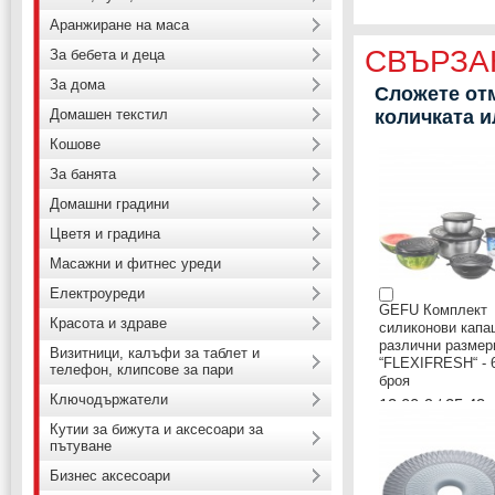
Аранжиране на маса
СВЪРЗА
За бебета и деца
За дома
Сложете отм
Домашен текстил
количката 
Кошове
За банята
Домашни градини
Цветя и градина
Масажни и фитнес уреди
Електроуреди
GEFU Комплект
Красота и здраве
силиконови капа
различни размер
Визитници, калъфи за таблет и
“FLEXIFRESH“ - 
телефон, клипсове за пари
броя
Ключодържатели
13,00 € / 25.43 
Кутии за бижута и аксесоари за
пътуване
Бизнес аксесоари