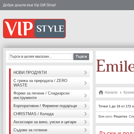
Добре дошли във Vip Gift Shop!
Търси
НОВИ ПРОДУКТИ
С грижа за природата / ZERO
WASTE
Начало
Кухне
Форми за печене / Сладкарски
инструменти
Корпоративни / Фирмени подаръци
Точки 1 до 16 от 172
CHRISTMAS / Коледа
Виж като:
Решетка
Сп
Аксесоари за вино, уиски и цигари
Съдове за готвене
Дъски и под