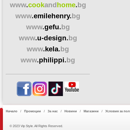
www
.
cook
and
home
.
bg
www
.
emilehenry
.
bg
www
.
gefu
.
bg
www
.
u-design
.
bg
www
.
kela
.
bg
www
.
philippi
.
bg
Начало
Промоции
За нас
Новини
Магазини
Условия за пол
© 2023 Vip Style. All Rights Reserved.