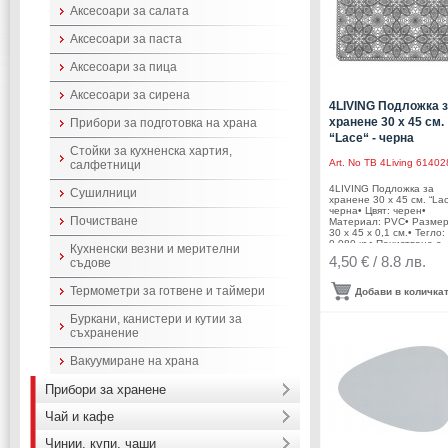
Аксесоари за салата
Аксесоари за паста
Аксесоари за пица
Аксесоари за сирена
4LIVING Подложка 
хранене 30 х 45 см.
Прибори за подготовка на храна
“Lace“ - черна
Стойки за кухненска хартия,
Art. No
TB 4Living 61402
салфетници
4LIVING Подложка за
Сушилници
хранене 30 х 45 см. “Lac
черна• Цвят: черен•
Почистване
Материал: PVC• Размер
30 х 45 х 0,1 см.• Тегло:
0,080 кг.• Почистване с
Кухненски везни и мерителни
влажна кърпа• Не се
4,50 € / 8.8 лв.
съдове
переПроизводител: Tam
Brands/ Финландия
Термометри за готвене и таймери
Добави в количка
Буркани, канистери и кутии за
съхранение
Вакуумиране на храна
Прибори за хранене
Чай и кафе
Чинии, купи, чаши