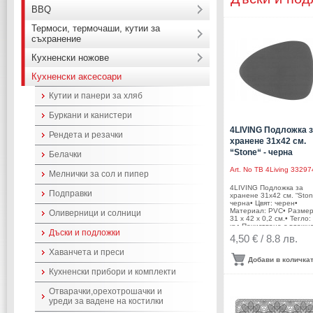
BBQ
Термоси, термочаши, кутии за
съхранение
Кухненски ножове
Кухненски аксесоари
Кутии и панери за хляб
Буркани и канистери
4LIVING Подложка 
Рендета и резачки
хранене 31х42 см.
“Stone“ - черна
Белачки
Art. No
TB 4Living 33297
Мелнички за сол и пипер
4LIVING Подложка за
Подправки
хранене 31х42 см. “Ston
черна• Цвят: черен•
Материал: PVC• Размер
Оливерници и солници
31 х 42 х 0,2 см.• Тегло:
кг.• Почистване с влажн
Дъски и подложки
кърпа• Не се
4,50 € / 8.8 лв.
переПроизводител: Tam
Brands/ Финландия
Хаванчета и преси
Добави в количка
Кухненски прибори и комплекти
Отварачки,орехотрошачки и
уреди за вадене на костилки