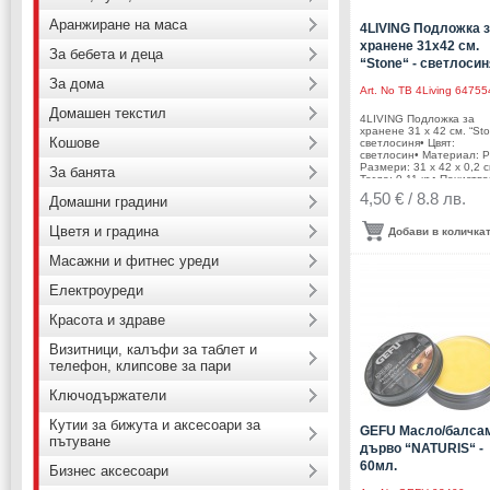
Аранжиране на маса
4LIVING Подложка 
хранене 31х42 см.
За бебета и деца
“Stone“ - светлосин
За дома
Art. No
TB 4Living 64755
Домашен текстил
4LIVING Подложка за
хранене 31 х 42 см. “Sto
Кошове
светлосиня• Цвят:
светлосин• Материал: 
Размери: 31 х 42 х 0,2 с
За банята
Тегло: 0,11 кг.• Почиства
влажна кърпа• Не се
4,50 € / 8.8 лв.
Домашни градини
переПроизводител: Tam
Brands/ Финландия
Цветя и градина
Добави в количка
Масажни и фитнес уреди
Електроуреди
Красота и здраве
Визитници, калъфи за таблет и
телефон, клипсове за пари
Ключодържатели
Кутии за бижута и аксесоари за
GEFU Масло/балсам
пътуване
дърво “NATURIS“ -
60мл.
Бизнес аксесоари