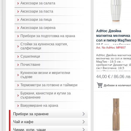
Германия
Аксесоари за салата
Аксесоари за паста
Аксесоари за пица
Аксесоари за сирена
AdHoc Двойна
магнитна мелничка 
Прибори за подготовка на храна
сол и пипер MagTwo
Стойки за кухненска хартия,
19,5 см. - сребриста
Art. No
AdHoc MP907
салфетници
AdHoc Двойна магнитна
Сушилници
мелничка за сол и пипе
MagTwo - 19,5 см. -
Почистване
сребриста• Диаметър: Ø
см.• Височина: 19,5
см.• Материал: пластма
Кухненски везни и мерителни
керамика, стомана,
44,00 € / 86.06 лв
съдове
бамбук• Механизъм: ке
механизъм CeraCut®•
Цвят: сребрист•
Термометри за готвене и таймери
Добави в количка
Безстепенно регулиран
едрината на смилане•
Буркани, канистери и кутии за
Бамбукови арома
съхранение
капачки• Да не се мокри
вода!• Не използвайте
мелничките за различни
Вакуумиране на храна
сол и черен пипер
продукти!!!Производите
AdHoc /Германия
Прибори за хранене
Чай и кафе
Чинии, купи, чаши