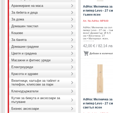
Аранжиране на маса
AdHoc Мелничка за
и пипер Levo - 27 см.
За бебета и деца
тъмен ясен
За дома
Art. No
AdHoc MP849
Домашен текстил
AdHoc Мелничка за сол 
пипер Levo - 27 см. - тъ
Кошове
ясен• Диаметър: Ø 6,5
см.• Височина: 27
см.• Материал: ясен,
За банята
керамика,
стомана• Механизъм: к
42,00 € / 82.14 лв
Домашни градини
механизъм CeraCut®•
Цвят: тъмно дърво•
Безстепенно регулиран
Цветя и градина
Добави в количка
едрината на смилане• 
се мокри с вода!• Не
Масажни и фитнес уреди
използвайте мелничките
различни от сол и чере
пипер продукти!!!
Електроуреди
Производител: AdHoc /
Германия
Красота и здраве
Визитници, калъфи за таблет и
телефон, клипсове за пари
Ключодържатели
Кутии за бижута и аксесоари за
AdHoc Мелничка за
пътуване
и пипер Levo - 27 см.
светъл ясен
Бизнес аксесоари