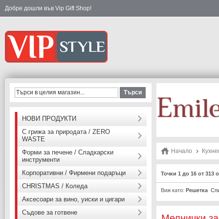
Добре дошли във Vip Gift Shop!
Търси
НОВИ ПРОДУКТИ
С грижа за природата / ZERO
WASTE
Начало
Кухне
Форми за печене / Сладкарски
инструменти
Корпоративни / Фирмени подаръци
Точки 1 до 16 от 313
CHRISTMAS / Коледа
Виж като:
Решетка
Сп
Аксесоари за вино, уиски и цигари
Съдове за готвене
Мелнички за