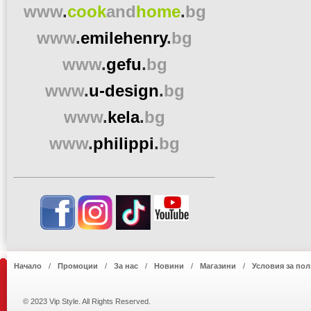
www
.
cook
and
home
.
bg
www
.
emilehenry
.
bg
www
.
gefu
.
bg
www
.
u-design
.
bg
www
.
kela
.
bg
www
.
philippi
.
bg
Начало
Промоции
За нас
Новини
Магазини
Условия за пол
© 2023 Vip Style. All Rights Reserved.