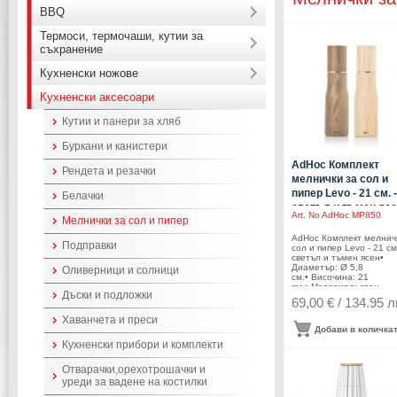
BBQ
Термоси, термочаши, кутии за
съхранение
Кухненски ножове
Кухненски аксесоари
Кутии и панери за хляб
Буркани и канистери
AdHoc Комплект
Рендета и резачки
мелнички за сол и
пипер Levo - 21 см. -
Белачки
светъл и тъмен яс
Art. No
AdHoc MP850
Мелнички за сол и пипер
AdHoc Комплект мелнич
Подправки
сол и пипер Levo - 21 см.
светъл и тъмен ясен•
Диаметър: Ø 5,8
Оливерници и солници
см.• Височина: 21
см.• Материал: ясен,
Дъски и подложки
керамика,
69,00 € / 134.95 л
стомана• Механизъм: к
механизъм CeraCut®•
Хаванчета и преси
Цвят: светло и тъмно дъ
Добави в количка
Безстепенно регулиран
Кухненски прибори и комплекти
едрината на смилане• 
се мокри с вода!• Не
използвайте мелничките
Отварачки,орехотрошачки и
различни от сол и чере
уреди за вадене на костилки
пипер продукти!!!
Производител: AdHoc /