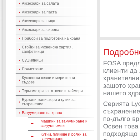
Аксесоари за салата
Аксесоари за паста
Аксесоари за пица
Аксесоари за сирена
Прибори за подготовка на храна
Стойки за кухненска хартия,
Подробн
салфетници
Сушилници
FOSA предл
Почистване
клиенти да 
хранителни 
Кухненски везни и мерителни
съдове
защото хран
Термометри за готвене и таймери
нашето здр
Буркани, канистери и кутии за
Серията Ly
съхранение
съхранение 
Вакуумиране на храна
по-дълго в
Машини за вакуумиране и
Освен това
вакуум помпи
подходящо 
Кутии, пликове и ролки за
вакуумиране