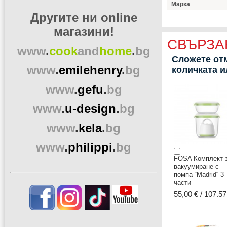
Марка
Другите ни online
магазини!
СВЪРЗА
www
.
cook
and
home
.
bg
Сложете отм
www
.
emilehenry
.
bg
количката 
www
.
gefu
.
bg
www
.
u-design
.
bg
www
.
kela
.
bg
www
.
philippi
.
bg
FOSA Комплект 
вакуумиране с
помпа “Madrid“ 3
части
55,00 € / 107.57