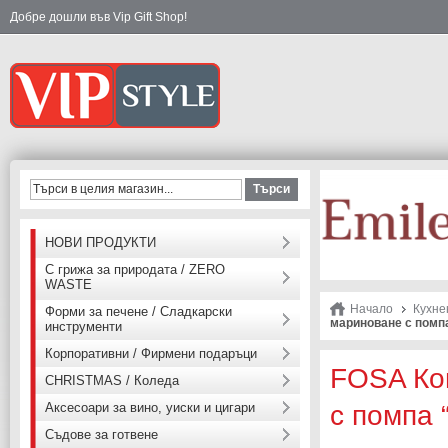
Добре дошли във Vip Gift Shop!
Търси
НОВИ ПРОДУКТИ
С грижа за природата / ZERO
WASTE
Начало
Кухне
Форми за печене / Сладкарски
мариноване с помпа
инструменти
Корпоративни / Фирмени подаръци
FOSA Ко
CHRISTMAS / Коледа
Аксесоари за вино, уиски и цигари
с помпа “
Съдове за готвене