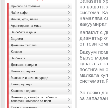
Запазете х
на вашата 
Прибори за хранене
система. Ка
Чай и кафе
намалява с
Чинии, купи, чаши
вакуумират
Аранжиране на маса
Капакът с д
За бебета и деца
диаметър от
За дома
от този ком
Домашен текстил
Вакуум пом
Кошове
бързо мари
За банята
купата, а с
Домашни градини
постига мно
Цветя и градина
малката ку
Масажни и фитнес уреди
системата F
Електроуреди
Красота и здраве
За всяко до
Визитници, калъфи за таблет и
за запазван
телефон, клипсове за пари
Ключодържатели