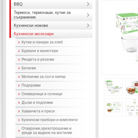
BBQ
Термоси, термочаши, кутии за
съхранение
Кухненски ножове
Кухненски аксесоари
Кутии и панери за хляб
Буркани и канистери
Рендета и резачки
Белачки
Мелнички за сол и пипер
Подправки
Оливерници и солници
Дъски и подложки
Хаванчета и преси
Кухненски прибори и комплекти
Отварачки,орехотрошачки и
уреди за вадене на костилки