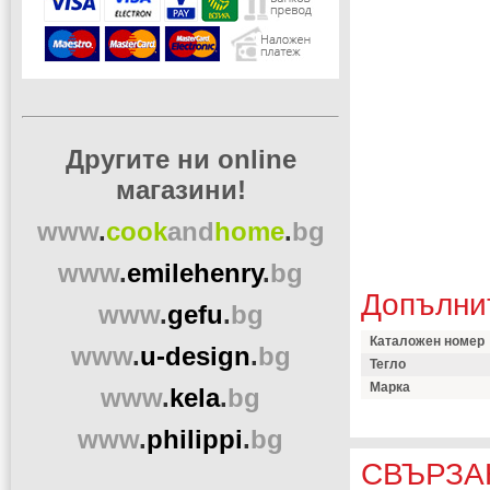
Другите ни online
магазини!
www
.
cook
and
home
.
bg
www
.
emilehenry
.
bg
Допълни
www
.
gefu
.
bg
Каталожен номер
www
.
u-design
.
bg
Тегло
Марка
www
.
kela
.
bg
www
.
philippi
.
bg
СВЪРЗА