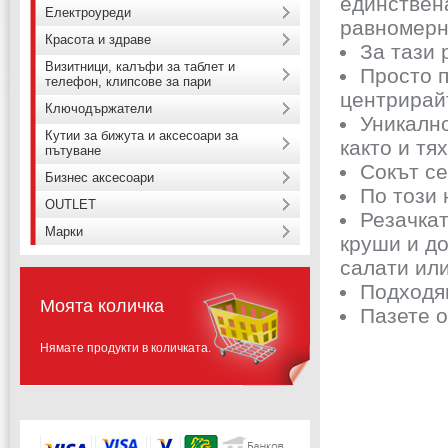
единствен
Електроуреди
равномерни
Красота и здраве
За тази 
Визитници, калъфи за таблет и
Просто 
телефон, клипсове за пари
центрирайт
Ключодържатели
Уникалн
Кутии за бижута и аксесоари за
както и тя
пътуване
Сокът се
Бизнес аксесоари
По този 
OUTLET
Резачкат
Марки
круши и до
салати или
Подходя
Моята количка
Пазете о
Нямате продукти в количката.