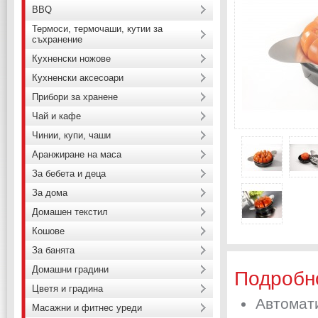
BBQ
Термоси, термочаши, кутии за
съхранение
Кухненски ножове
Кухненски аксесоари
Прибори за хранене
Чай и кафе
Чинии, купи, чаши
Аранжиране на маса
За бебета и деца
За дома
Домашен текстил
Кошове
За банята
Домашни градини
Подробн
Цветя и градина
Автомат
Масажни и фитнес уреди