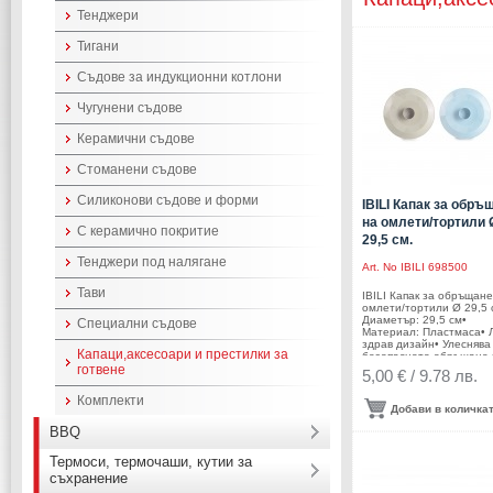
Тенджери
Тигани
Съдове за индукционни котлони
Чугунени съдове
Керамични съдове
Стоманени съдове
Силиконови съдове и форми
IBILI Капак за обръ
на омлети/тортили 
С керамично покритие
29,5 см.
Тенджери под налягане
Art. No
IBILI 698500
Тави
IBILI Капак за обръщане
омлети/тортили Ø 29,5 
Диаметър: 29,5 см•
Специални съдове
Материал: Пластмаса• 
здрав дизайн• Улеснява
Капаци,аксесоари и престилки за
безопасното обръщане 
готвене
омлети, испанска торти
5,00 € / 9.78 лв.
палачинки и други подо
ястия• Приляга стабилн
Комплекти
ръба на тигана за по-л
Добави в количка
и безопасно обръщане•
Намалява риска от
BBQ
разливане и разпадане
храната по време на
Термоси, термочаши, кутии за
обръщане• Ергономичн
съхранение
дръжка за удобен и сиг
захват• Подходящ за