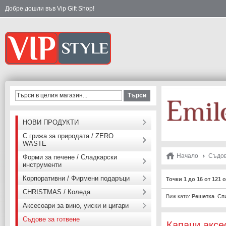
Добре дошли във Vip Gift Shop!
Търси
НОВИ ПРОДУКТИ
С грижа за природата / ZERO
WASTE
Начало
Съдов
Форми за печене / Сладкарски
инструменти
Корпоративни / Фирмени подаръци
Точки 1 до 16 от 121
CHRISTMAS / Коледа
Виж като:
Решетка
Сп
Аксесоари за вино, уиски и цигари
Съдове за готвене
Капаци,аксе