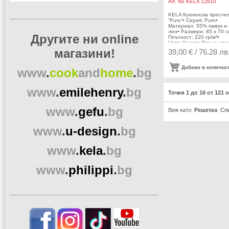
Art. No
KELA 12810
KELA Кухненска прести
“Puro“• Серия: Puro•
Материал: 55% памук и
лен• Размери: 85 х 70 с
Другите ни online
Плътност: 220 гр/м²•
Цвят: бежов• Пране: при
температура до 40 °С•
магазини!
39,00 € / 76.28 лв
Производител: KELA /
Германия
Добави в количка
www
.
cook
and
home
.
bg
www
.
emilehenry
.
bg
Точки 1 до 16 от 121
www
.
gefu
.
bg
Виж като:
Решетка
Сп
www
.
u-design
.
bg
www
.
kela
.
bg
www
.
philippi
.
bg