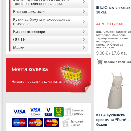
телефон, клипсове за пари
IBILI Стъклен капак
Ключодържатели
18 см.
Кутии за бижута и аксесоари за
пътуване
Art. No
IBILI 971618
Бизнес аксесоари
IBILI Стъклен капак Ø 18
Материал: Закалено
термоустойчиво стъкло,
OUTLET
неръждаема
стомана• Отвор за
Марки
изпускане на
пара• Подходящ за
9,00 € / 17.6 лв.
тенджери и тигани с
диаметър 18 см.• Позво
наблюдение на храната
Добави в количка
време на
готвене.• Намалява заг
Моята количка
на топлина• Контролир
излизането на пара чре
вентилационния отвор•
Диаметър: Ø 18 см.• Цвя
Нямате продукти в количката.
инокс• Подходящ за
съдомиялна машина•
Производител: IBILI /
Испания
KELA Кухненска
престилка “Puro“ - 
бежов