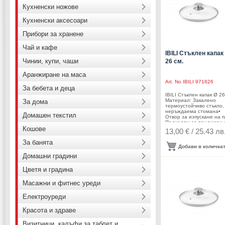
съдомиялна машина•
Кухненски ножове
Производител: IBILI /
Испания
Кухненски аксесоари
Прибори за хранене
Чай и кафе
IBILI Стъклен капак
Чинии, купи, чаши
26 см.
Аранжиране на маса
Art. No
IBILI 971626
За бебета и деца
IBILI Стъклен капак Ø 26
Материал: Закалено
За дома
термоустойчиво стъкло,
неръждаема стомана•
Домашен текстил
Отвор за изпускане на 
Подходящ за тенджери 
Кошове
тигани с диаметър 26 см
13,00 € / 25.43 лв
Позволява наблюдение
храната по време на
За банята
готвене.• Намалява заг
Добави в количка
на топлина• Контролир
Домашни градини
излизането на пара чре
вентилационния отвор•
Диаметър: Ø 26 см.• Цвя
Цветя и градина
инокс• Подходящ за
съдомиялна машина•
Масажни и фитнес уреди
Производител: IBILI /
Испания
Електроуреди
Красота и здраве
Визитници, калъфи за таблет и