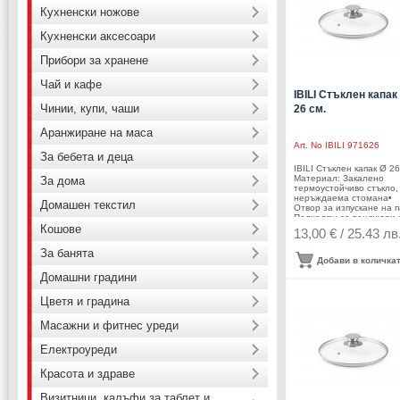
съдомиялна машина•
Кухненски ножове
Производител: IBILI /
Испания
Кухненски аксесоари
Прибори за хранене
Чай и кафе
IBILI Стъклен капак
Чинии, купи, чаши
26 см.
Аранжиране на маса
Art. No
IBILI 971626
За бебета и деца
IBILI Стъклен капак Ø 26
Материал: Закалено
За дома
термоустойчиво стъкло,
неръждаема стомана•
Домашен текстил
Отвор за изпускане на 
Подходящ за тенджери 
Кошове
тигани с диаметър 26 см
13,00 € / 25.43 лв
Позволява наблюдение
храната по време на
За банята
готвене.• Намалява заг
Добави в количка
на топлина• Контролир
Домашни градини
излизането на пара чре
вентилационния отвор•
Диаметър: Ø 26 см.• Цвя
Цветя и градина
инокс• Подходящ за
съдомиялна машина•
Масажни и фитнес уреди
Производител: IBILI /
Испания
Електроуреди
Красота и здраве
Визитници, калъфи за таблет и