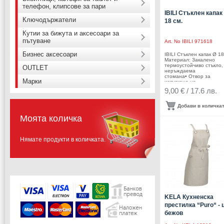
телефон, клипсове за пари
IBILI Стъклен капак
Ключодържатели
18 см.
Кутии за бижута и аксесоари за
пътуване
Art. No
IBILI 971618
Бизнес аксесоари
IBILI Стъклен капак Ø 18
Материал: Закалено
термоустойчиво стъкло,
OUTLET
неръждаема
стомана• Отвор за
Марки
изпускане на
пара• Подходящ за
9,00 € / 17.6 лв.
тенджери и тигани с
диаметър 18 см.• Позво
наблюдение на храната
Добави в количка
време на
готвене.• Намалява заг
Моята количка
на топлина• Контролир
излизането на пара чре
вентилационния отвор•
Диаметър: Ø 18 см.• Цвя
Нямате продукти в количката.
инокс• Подходящ за
съдомиялна машина•
Производител: IBILI /
Испания
KELA Кухненска
престилка “Puro“ - 
бежов