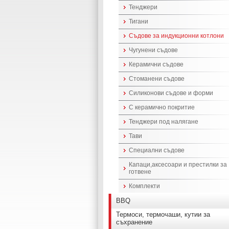
Тенджери
Тигани
Съдове за индукционни котлони
Чугунени съдове
Керамични съдове
Стоманени съдове
Силиконови съдове и форми
С керамично покритие
Тенджери под налягане
Тави
Специални съдове
Капаци,аксесоари и престилки за
готвене
Комплекти
BBQ
Термоси, термочаши, кутии за
съхранение