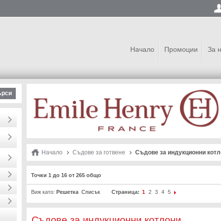
Начало
Промоции
За 
ърси
Начало
Съдове за готвене
Съдове за индукционни котл
Точки 1 до 16 от 265 общо
Виж като:
Решетка
Списък
Страница:
1
2
3
4
5
Съдове за индукционни котлони