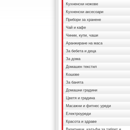
Кухненски ножове
Кухненски аксесоари
Прибори за хранене
Чай и кафе
Чинии, купи, чаши
Аранжиране на маса
За бебета и деца
За дома
Домашен текстил
Кошове
За банята
Домашни градини
Цветя и градина
Масажни и фитнес уреди
Електроуреди
Красота и здраве
Визитници, калъфи за таблет и