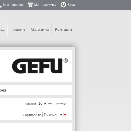
Моят профил
Моята количка
Вход
нас
Новини
Магазини
Контакти
они
на страница
Покажи
Сортирай по