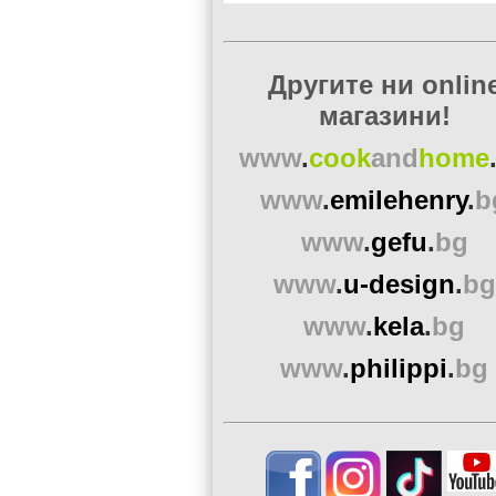
Другите ни onlin
магазини!
www
.
cook
and
home
www
.
emilehenry
.
b
www
.
gefu
.
bg
www
.
u-design
.
bg
www
.
kela
.
bg
www
.
philippi
.
bg