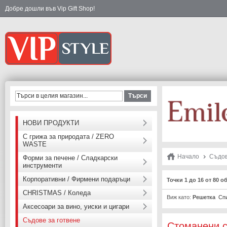
Добре дошли във Vip Gift Shop!
Търси
НОВИ ПРОДУКТИ
С грижа за природата / ZERO
WASTE
Начало
Съдов
Форми за печене / Сладкарски
инструменти
Корпоративни / Фирмени подаръци
Точки 1 до 16 от 80 о
CHRISTMAS / Коледа
Виж като:
Решетка
Сп
Аксесоари за вино, уиски и цигари
Съдове за готвене
Стоманени 