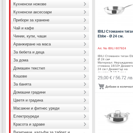
Кухненски ножове
Кухненски аксесоари
Прибори за хранене
Чай и кафе
IBILI Стоманен тига
Чинии, купи, чаши
Ebbe - Ø 24 см.
Аранжиране на маса
Art. No
IBILI 607924
За бебета и деца
IBILI Стоманен тиган Eb
Ø 24 см•
За дома
Материал: Неръждаема
стомана 18/10• Диамет
Домашен текстил
24 см.• Диаметър на
дъното: Ø 18,3 см.•
Кошове
Височина: 5 см.•
29,00 € / 56.72 лв
Тегло: 0,840 кг.• Цвят: и
С дръжка от стомана• Б
За банята
покритие• Подходящ за
Добави в количка
фурна• Подходящ за
Домашни градини
съдомиялна машина•
Подходящ за всички вид
котлони включително
Цветя и градина
индукция• Производител
IBILI / Испания
Масажни и фитнес уреди
Електроуреди
Красота и здраве
Визитници, калъфи за таблет и