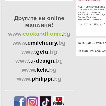
Art. No
KELA 10204
24 см. - 2,8 л.
KELA Плитка тенджера
“Flavoria“ със специално
керамично покритие -
Structure - Ø 24 см. - 2,8 
Другите ни online
Серия: Flavoria•
Материал: Стомана
18/10• Рамери: Ø 24 х 6
магазини!
75,00 € / 146.69 л
см.• Цвят: инокс•
Незалепващо керамичн
покритие тип "пчелна пи
www
.
cook
and
home
.
bg
Топлоустойчивост: до 2
С• Производител: KELA 
Германия• Подходящ за:
www
.
emilehenry
.
bg
Точки 1 до 16 от 80 о
www
.
gefu
.
bg
Виж като:
Решетка
Сп
www
.
u-design
.
bg
www
.
kela
.
bg
www
.
philippi
.
bg