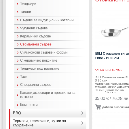
Тенджери
Тигани
Съдове за индукционни котлони
Чугунени съдове
Керамични съдове
Стоманени съдове
Силиконови съдове и форми
IBILI Стоманен тига
Ebbe - Ø 30 см.
С керамично покритие
Тенджери под налягане
Art. No
IBILI 607930
Тави
IBILI Стоманен тиган Eb
Ø 30 см•
Материал: Неръждаема
Специални съдове
стомана 18/10• Диамет
30 см.• Диаметър на
Капаци,аксесоари и престилки за
дъното: Ø 24,4 см.•
готвене
Височина: 5,5 см.•
39,00 € / 76.28 лв
Тегло: 1,300 кг.• Цвят: и
С дръжка от стомана• Б
Комплекти
покритие• Подходящ за
Добави в количка
фурна• Подходящ за
съдомиялна машина•
BBQ
Подходящ за всички вид
котлони включително
Термоси, термочаши, кутии за
индукция• Производител
съхранение
IBILI / Испания