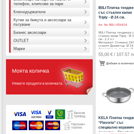
телефон, клипсове за пари
IBILI Плитка тендж
Ключодържатели
със стъклен капак
Triply - Ø 24 см.
Кутии за бижута и аксесоари за
пътуване
Art. No
IBILI 654424
Бизнес аксесоари
IBILI Плитка тенджера с
стъклен капак Triply - Ø 
см.- 2,3 л.•
OUTLET
Материал: Стомана 18/
стъкло• Диаметър: Ø 24 
Марки
Диаметър на дъното: Ø
см.• Височина: 5,8 см.•
55,00 € / 107.57 л
Вместимост: 2,3 литра•
Тегло: 2,040 кг.• Цвят: и
С дръжки от стомана • 
Добави в количка
покритие • Подходяща з
фурна • Подходяща за
Моята количка
съдомиялна машина •
Подходяща за всички ви
котлони включително
индукция • Производите
Нямате продукти в количката.
IBILI / Испания
KELA Плитка тендж
“Flavoria“ със
специално керамич
покритие - Structure