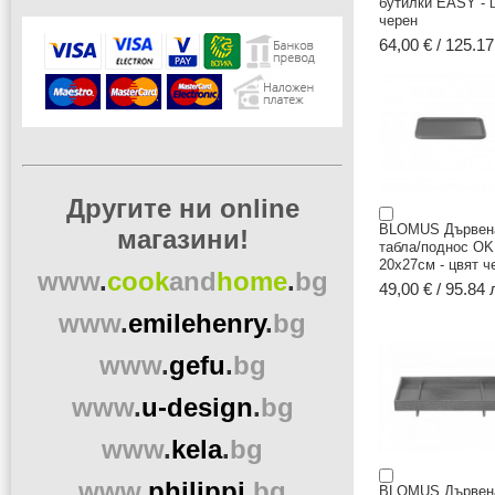
бутилки EASY - 
черен
64,00 € / 125.17
Другите ни online
BLOMUS Дървен
магазини!
табла/поднос OK
20x27см - цвят ч
www
.
cook
and
home
.
bg
49,00 € / 95.84 
www
.
emilehenry
.
bg
www
.
gefu
.
bg
www
.
u-design
.
bg
www
.
kela
.
bg
www
.
philippi
.
bg
BLOMUS Дървен