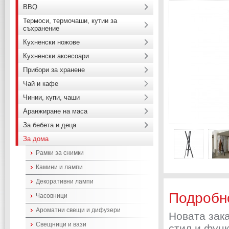
BBQ
Термоси, термочаши, кутии за
съхранение
Кухненски ножове
Кухненски аксесоари
Прибори за хранене
Чай и кафе
Чинии, купи, чаши
Аранжиране на маса
За бебета и деца
За дома
Рамки за снимки
Камини и лампи
Декоративни лампи
Подробн
Часовници
Ароматни свещи и дифузери
Новата зак
Свещници и вази
стил и фун