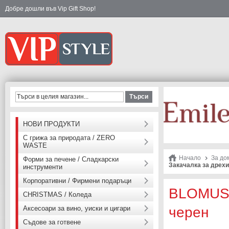
Добре дошли във Vip Gift Shop!
Търси
НОВИ ПРОДУКТИ
С грижа за природата / ZERO
WASTE
Начало
За до
Форми за печене / Сладкарски
Закачалка за дрехи
инструменти
Корпоративни / Фирмени подаръци
BLOMUS 
CHRISTMAS / Коледа
Аксесоари за вино, уиски и цигари
черен
Съдове за готвене