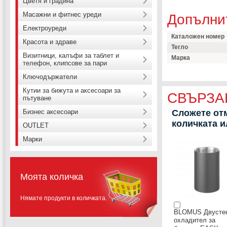
Цветя и градина
Масажни и фитнес уреди
Допълни
Електроуреди
Каталожен номер
Красота и здраве
Тегло
Визитници, калъфи за таблет и
Марка
телефон, клипсове за пари
Ключодържатели
Кутии за бижута и аксесоари за
СВЪРЗА
пътуване
Бизнес аксесоари
Сложете отм
количката 
OUTLET
Марки
Моята количка
Нямате продукти в количката.
BLOMUS Двусте
охладител за