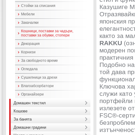
Казушиге М
Стойки за списания
Отразявайк
Мебели
японския пр
Закачалки
елегантност
Кошници, поставки за чадъри,
както за ма
поставки за обувки, стопери
RAKKU
(оз
Декорация
модерен по
Корнизи
практичния
За свободното време
Подобно на
Огледала
той дава пр
Сушилници за дрехи
функционал
Ключова ха
Влагоабсорбатори
служи като 
Органайзери
портфейли и
Домашен текстил
излезете от
Кошове
FSC®-серти
За банята
безпроблемн
Домашни градини
изтънченост