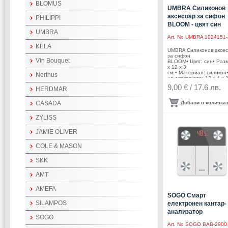
BLOMUS
UMBRA Силиконов
аксесоар за сифон
PHILIPPI
BLOOM - цвят син
UMBRA
Art. No
UMBRA 1024151-
KELA
UMBRA Силиконов аксе
за сифон
Vin Bouquet
BLOOM• Цвят: син• Разм
x 12 x 3
см.• Материал: силикон
Nerthus
на опаковката: 12 х 4 х 
см.Производител: UMBR
9,00 € / 17.6 лв.
HERDMAR
КанадаDESIGN: UMBRA
STUDIO
CASADA
Добави в количка
ZYLISS
JAMIE OLIVER
COLE & MASON
SKK
AMT
AMEFA
SOGO Смарт
SILAMPOS
електронен кантар-
анализатор
SOGO
Art. No
SOGO BAB-2900