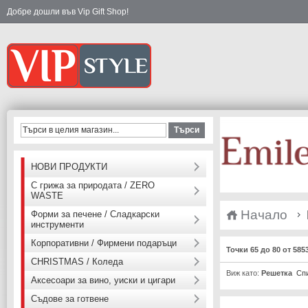
Добре дошли във Vip Gift Shop!
Търси
НОВИ ПРОДУКТИ
С грижа за природата / ZERO
WASTE
Начало
Форми за печене / Сладкарски
инструменти
Корпоративни / Фирмени подаръци
Точки 65 до 80 от 58
CHRISTMAS / Коледа
Виж като:
Решетка
Сп
Аксесоари за вино, уиски и цигари
Съдове за готвене