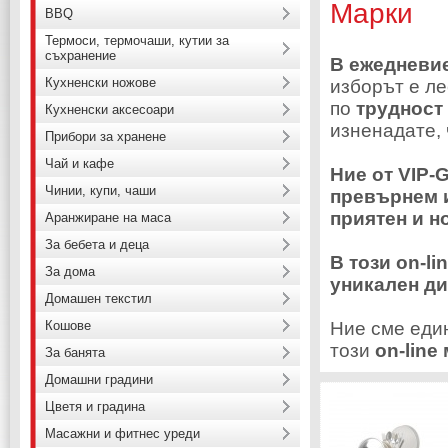
Марки
BBQ
Термоси, термочаши, кутии за
съхранение
В ежедневие
Кухненски ножове
изборът е ле
по
трудност
Кухненски аксесоари
изненадате,
Прибори за хранене
Чай и кафе
Ние от VIP
Чинии, купи, чаши
превърнем и
приятен и 
Аранжиране на маса
За бебета и деца
В този on-li
За дома
уникален ди
Домашен текстил
Кошове
Ние сме един
този
on-line
За банята
Домашни градини
Цветя и градина
Масажни и фитнес уреди