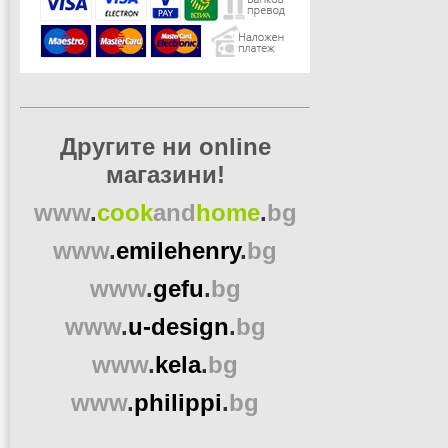
Другите ни online
магазини!
www
.
cook
and
home
.
bg
www
.
emilehenry
.
bg
www
.
gefu
.
bg
www
.
u-design
.
bg
www
.
kela
.
bg
www
.
philippi
.
bg