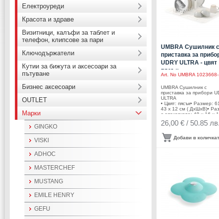
Електроуреди
Красота и здраве
Визитници, калъфи за таблет и
телефон, клипсове за пари
UMBRA Сушилник 
Ключодържатели
приставка за прибо
UDRY ULTRA - цвят
Кутии за бижута и аксесоари за
пясък
пътуване
Art. No
UMBRA 1023668-
Бизнес аксесоари
UMBRA Сушилник с
приставка за прибори 
ULTRA
OUTLET
• Цвят: пясък• Размер: 6
43 х 12 cм ( ДхШхВ)• Ра
Марки
с опаковката: 48 х 16 х 
(ДхШхВ)• Тегло: 0,45
26,00 € / 50.85 лв
кг• Лесен за сгъване и
GINGKO
съхранение• Материал:
стойка за чинии и стойк
Добави в количка
VISKI
прибори: полипропилен
( BPA free )– основа: бъ
съхнеща материя• Пран
ADHOC
основата• Стойката е
подходяща за измиване
MASTERCHEF
съдомиялна
машинаПроизводител:
UMBRA / КанадаDESIGN
MUSTANG
UMBRA STUDIO
EMILE HENRY
GEFU