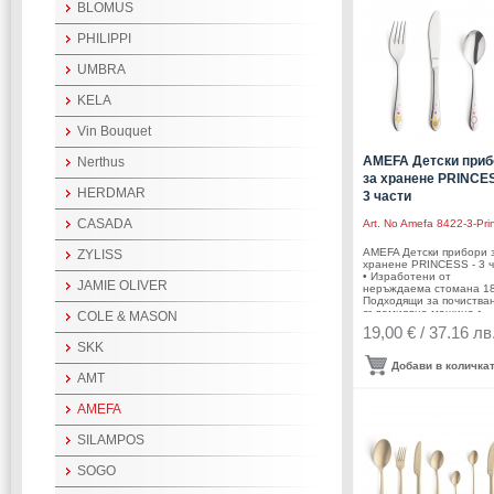
бр.Производител: AMEF
BLOMUS
Нидерландия
PHILIPPI
UMBRA
KELA
Vin Bouquet
AMEFA Детски приб
Nerthus
за хранене PRINCES
HERDMAR
3 части
CASADA
Art. No
Amefa 8422-3-Pri
AMEFA Детски прибори 
ZYLISS
хранене PRINCESS - 3 
• Изработени от
JAMIE OLIVER
неръждаема стомана 18/
Подходящи за почистван
съдомиялна машина.•
COLE & MASON
Комплектът е в картоне
19,00 € / 37.16 лв
кутия с панорамен проз
SKK
Комплектът включва: •
Детски нож за хранене:
Добави в количка
• Детска вилица за хран
AMT
1бр. • Детска лъжица за
хранене: 1бр. • Размер
AMEFA
опаковката: 22,7 х 14,8 х
см• Тегло с опаковката:
0,180 кг Производител:
SILAMPOS
AMEFA / Нидерландия
SOGO