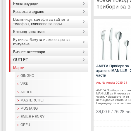
всеки повод 
Електроуреди
прибори за в
Красота и здраве
Визитници, калъфи за таблет и
телефон, клипсове за пари
Ключодържатели
Кутии за бижута и аксесоари за
пътуване
Бизнес аксесоари
OUTLET
AMEFA Прибори за
Марки
хранене MANILLE - 
части
GINGKO
Art. No
Amefa 9035-24
VISKI
AMEFA Прибори за хра
ADHOC
MANILLE за 6 човека от
части. • Изработени от
MASTERCHEF
неръждаема стомана 18
Подходящи за почистван
съдомиялна машина.•
MUSTANG
Комплектът е в картоне
39,00 € / 76.28 лв
кутия с панорамен проз
Комплектът включва: • 
EMILE HENRY
за хранене: 6 бр. • Ви
за хранене: 6 бр.• Лъж
GEFU
за хранене: 6 бр. • Чае
лъжичка: 6