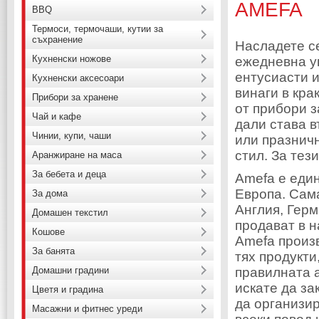
AMEFA
BBQ
Термоси, термочаши, кутии за
съхранение
Насладете се
Кухненски ножове
ежедневна у
ентусиасти 
Кухненски аксесоари
винаги в кра
Прибори за хранене
от прибори з
Чай и кафе
дали става в
Чинии, купи, чаши
или празничн
стил. За тез
Аранжиране на маса
За бебета и деца
Amefa е един
Европа. Сам
За дома
Англия, Герм
Домашен текстил
продават в н
Кошове
Amefa произ
За банята
тях продукти
Домашни градини
правилната 
искате да за
Цветя и градина
да организи
Масажни и фитнес уреди