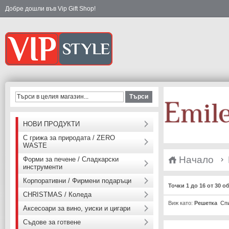
Добре дошли във Vip Gift Shop!
Търси
НОВИ ПРОДУКТИ
С грижа за природата / ZERO
WASTE
Начало
Форми за печене / Сладкарски
инструменти
Корпоративни / Фирмени подаръци
Точки 1 до 16 от 30 о
CHRISTMAS / Коледа
Виж като:
Решетка
Сп
Аксесоари за вино, уиски и цигари
Съдове за готвене