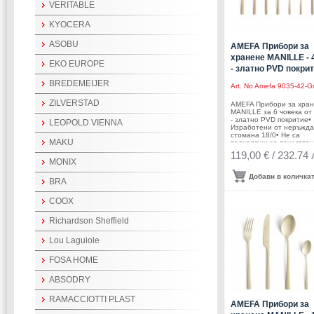
VERITABLE
KYOCERA
ASOBU
AMEFA Прибори за
хранене MANILLE - 4
EKO EUROPE
- златно PVD покри
BREDEMEIJER
Art. No
Amefa 9035-42-G
ZILVERSTAD
AMEFA Прибори за хра
MANILLE за 6 човека от 
- златно PVD покритие•
LEOPOLD VIENNA
Изработени от неръжд
стомана 18/0• Не са
MAKU
подходящи за почистван
съдомиялна машина•
119,00 € / 232.74 
Комплектът е в картоне
MONIX
кутия с панорамен
прозорец• Златно PVD
Добави в количка
BRA
покритиеКомплектът
включва:• Нож за хранен
бр. • Вилица за хранене
COOX
бр.• Лъжица за хранене
бр. • Чаена лъжичка: 10
Richardson Sheffield
Нож за стек: 6 бр.• Дълг
лъжички за студени нап
6 бр.• Лъжици за серви
Lou Laguiole
2 бр.• Размер на опаков
35,5 х 29 х 6,6 см.• Тегл
опаковката: 1,770
FOSA HOME
кг.Производител: AMEFA
Нидерландия
ABSODRY
RAMACCIOTTI PLAST
AMEFA Прибори за