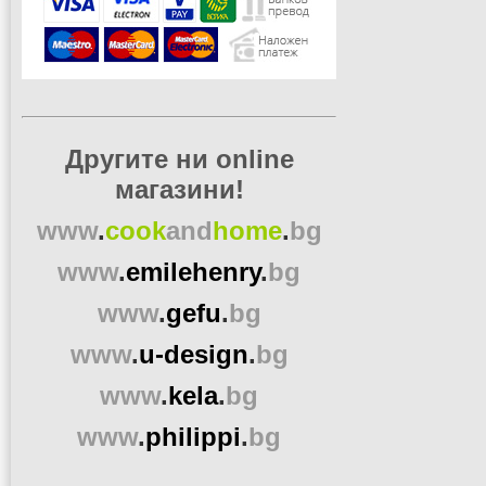
Другите ни online
магазини!
www
.
cook
and
home
.
bg
www
.
emilehenry
.
bg
www
.
gefu
.
bg
www
.
u-design
.
bg
www
.
kela
.
bg
www
.
philippi
.
bg