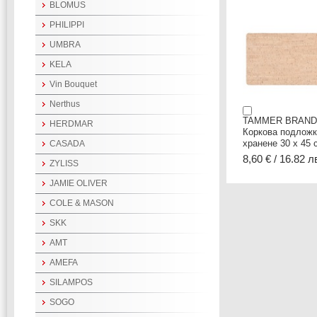
BLOMUS
PHILIPPI
UMBRA
KELA
Vin Bouquet
Nerthus
TAMMER BRAN
HERDMAR
Коркова подложк
хранене 30 х 45 
CASADA
8,60 € / 16.82 л
ZYLISS
JAMIE OLIVER
COLE & MASON
SKK
AMT
AMEFA
SILAMPOS
SOGO