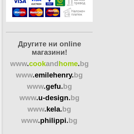
Другите ни online
магазини!
www
.
cook
and
home
.
bg
www
.
emilehenry
.
bg
www
.
gefu
.
bg
www
.
u-design
.
bg
www
.
kela
.
bg
www
.
philippi
.
bg