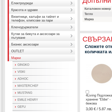
Допълни
Електроуреди
Каталожен номер
Красота и здраве
Тегло
Визитници, калъфи за таблет и
Марка
телефон, клипсове за пари
Ключодържатели
Кутии за бижута и аксесоари за
СВЪРЗА
пътуване
Бизнес аксесоари
Сложете отм
OUTLET
количката 
Марки
GINGKO
VISKI
ADHOC
MASTERCHEF
MUSTANG
4Living Подложка
хранене “Ebbe“ -
EMILE HENRY
бежова
GEFU
3,00 € / 5.87 лв.