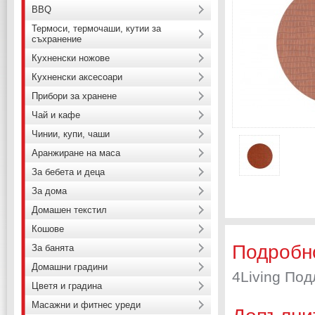
BBQ
Термоси, термочаши, кутии за
съхранение
Кухненски ножове
Кухненски аксесоари
Прибори за хранене
Чай и кафе
Чинии, купи, чаши
Аранжиране на маса
За бебета и деца
За дома
Домашен текстил
Кошове
Подробн
За банята
Домашни градини
4Living Под
Цветя и градина
Масажни и фитнес уреди