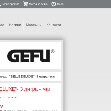
Моят профил
Моята количка
Вход
нас
Новини
Магазини
Контакти
педал “BELLE DELUXE“- 3 литра - мат
LUXE“- 3 литра - мат
703 - Matt s/s
ед