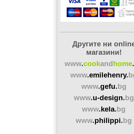
Другите ни onlin
магазини!
www
.
cook
and
home
www
.
emilehenry
.
b
www
.
gefu
.
bg
www
.
u-design
.
bg
www
.
kela
.
bg
www
.
philippi
.
bg