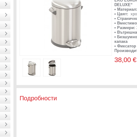
EKO EURO
DELUXE“
• Материал
• Цвят:
хро
• Страничн
• Вместимо
• Размери:
• Вътрешна
• Безшумно
капака
• Фиксатор
Производи
38,00 €
Подробности