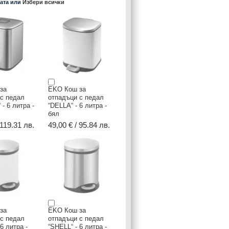
ката или
Избери всички
за
EKO Кош за
 с педал
отпадъци с педал
- 6 литра -
“DELLA“ - 6 литра -
бял
 119.31 лв.
49,00 € / 95.84 лв.
за
EKO Кош за
 с педал
отпадъци с педал
6 литра -
“SHELL“ - 6 литра -