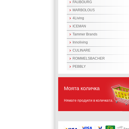
FAUBOURG
MARBOLOUS
4Living
ICEMAN
Tammer Brands
Innoliving
CULINARE
ROMMELSBACHER
PEBBLY
Моята количка
Нямате продукти в количката.