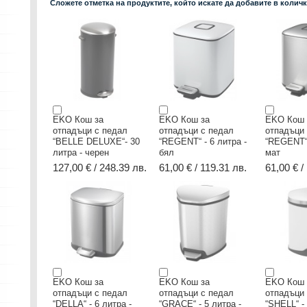
Сложете отметка на продуктите, който искате да добавите в колич
EKO Кош за
EKO Кош за
EKO Кош 
отпадъци с педал
отпадъци с педал
отпадъци
“BELLE DELUXE“- 30
“REGENT“ - 6 литра -
“REGENT“ 
литра - черен
бял
мат
127,00 € / 248.39 лв.
61,00 € / 119.31 лв.
61,00 € /
EKO Кош за
EKO Кош за
EKO Кош 
отпадъци с педал
отпадъци с педал
отпадъци
“DELLA“ - 6 литра -
“GRACE“ - 5 литра -
“SHELL“ - 