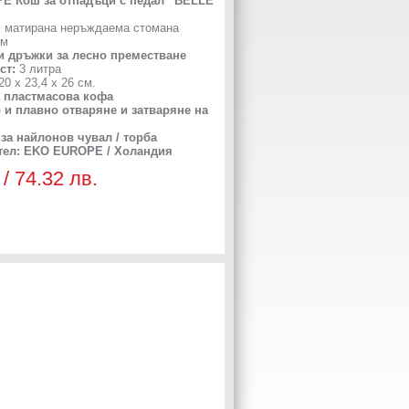
PE
Кош за отпадъци с педал “BELLE
:
матирана неръждаема стомана
м
и дръжки за лесно преместване
ст:
3 литра
20 х 23,4 х 26 см.
 пластмасова кофа
 и плавно отваряне и затваряне на
 за найлонов чувал / торба
тел: EKO EUROPE / Холандия
 / 74.32 лв.