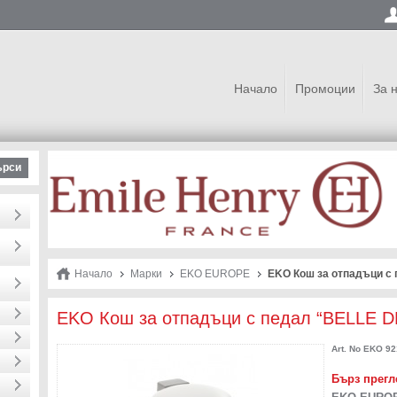
Начало
Промоции
За 
ърси
Начало
Марки
EKO EUROPE
EKO Кош за отпадъци с 
EKO Кош за отпадъци с педал “BELLE DE
Art. No
EKO 921
Бърз прегл