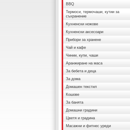
BBQ
Термоси, термочаши, кутии за
съхранение
Кухненски ножове
Кухненски аксесоари
Прибори за хранене
Чай и кафе
Чинии, купи, чаши
Аранжиране на маса
За бебета и деца
За дома
Домашен текстил
Кошове
За банята
Домашни градини
Цветя и градина
Масажни и фитнес уреди