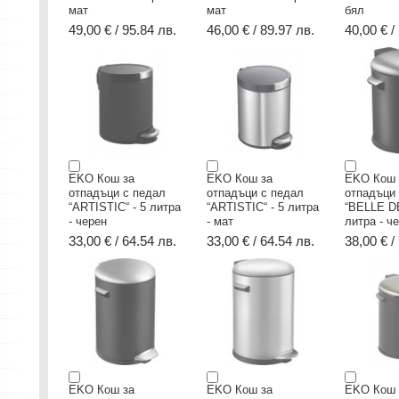
мат
мат
бял
49,00 € / 95.84 лв.
46,00 € / 89.97 лв.
40,00 € /
EKO Кош за
EKO Кош за
EKO Кош 
отпадъци с педал
отпадъци с педал
отпадъци
“ARTISTIC“ - 5 литра
“ARTISTIC“ - 5 литра
“BELLE D
- черен
- мат
литра - ч
33,00 € / 64.54 лв.
33,00 € / 64.54 лв.
38,00 € /
EKO Кош за
EKO Кош за
EKO Кош 