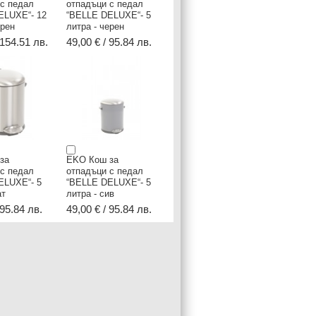
 с педал
отпадъци с педал
ELUXE“- 12
“BELLE DELUXE“- 5
ерен
литра - черен
 154.51 лв.
49,00 € / 95.84 лв.
за
EKO Кош за
 с педал
отпадъци с педал
ELUXE“- 5
“BELLE DELUXE“- 5
ат
литра - сив
 95.84 лв.
49,00 € / 95.84 лв.