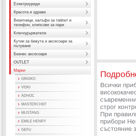
Електроуреди
Красота и здраве
Визитници, калъфи за таблет и
телефон, клипсове за пари
Ключодържатели
Кутии за бижута и аксесоари за
пътуване
Бизнес аксесоари
OUTLET
Марки
Подробн
GINGKO
Всички при
VISKI
висококаче
ADHOC
съвременни
MASTERCHEF
строг контр
MUSTANG
При правил
прибори He
EMILE HENRY
състояние з
GEFU