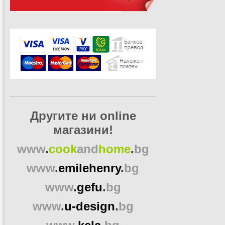
Другите ни online
магазини!
www
.
cook
and
home
.
bg
www
.
emilehenry
.
bg
www
.
gefu
.
bg
www
.
u-design
.
bg