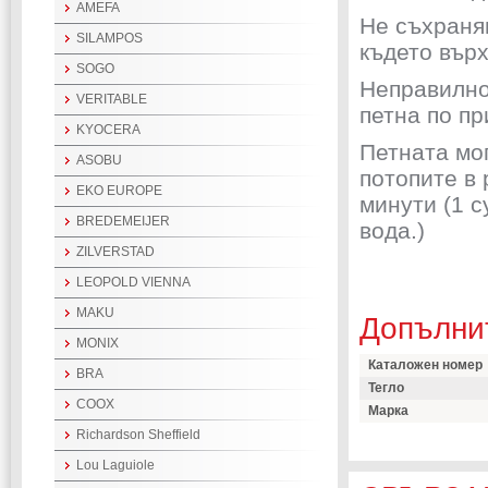
AMEFA
Не съхраня
SILAMPOS
където върх
SOGO
Неправилно
VERITABLE
петна по пр
KYOCERA
Петната мог
ASOBU
потопите в 
EKO EUROPE
минути (1 
BREDEMEIJER
вода.)
ZILVERSTAD
LEOPOLD VIENNA
MAKU
Допълни
MONIX
Каталожен номер
BRA
Тегло
COOX
Марка
Richardson Sheffield
Lou Laguiole