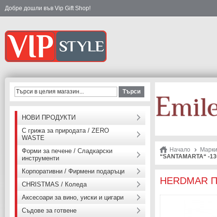
Добре дошли във Vip Gift Shop!
Търси
НОВИ ПРОДУКТИ
С грижа за природата / ZERO
WASTE
Начало
Марк
Форми за печене / Сладкарски
“SANTAMARTA“ -13
инструменти
Корпоративни / Фирмени подаръци
HERDMAR Пр
CHRISTMAS / Коледа
Аксесоари за вино, уиски и цигари
Съдове за готвене