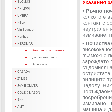
Указания з
BLOMUS
PHILIPPI
• Ръчно по
UMBRA
колкото е в
контакт с о
KELA
неутрален и
Vin Bouquet
измиване, 
Nerthus
• Почиств
HERDMAR
висококаче
Комплекти за хранене
възможно по
Детски комплекти
зареждате 
Аксесоари
съдомиялна
CASADA
остриетата 
вилиците тр
ZYLISS
надолу. Ник
JAMIE OLIVER
неръждаема
COLE & MASON
посребрени
SKK
измиване -
AMT
машина и да