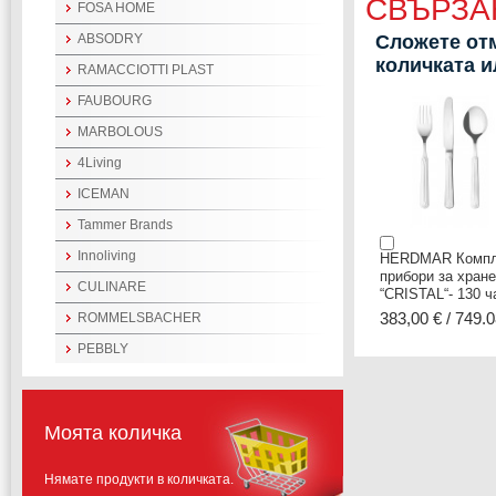
СВЪРЗА
FOSA HOME
ABSODRY
Сложете отм
количката 
RAMACCIOTTI PLAST
FAUBOURG
MARBOLOUS
4Living
ICEMAN
Tammer Brands
Innoliving
HERDMAR Компл
прибори за хран
CULINARE
“CRISTAL“- 130 ч
383,00 € / 749.0
ROMMELSBACHER
PEBBLY
Моята количка
Нямате продукти в количката.