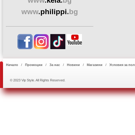
www
.
kela
.
bg
www
.
philippi
.
bg
Начало
Промоции
За нас
Новини
Магазини
Условия за пол
© 2023 Vip Style. All Rights Reserved.