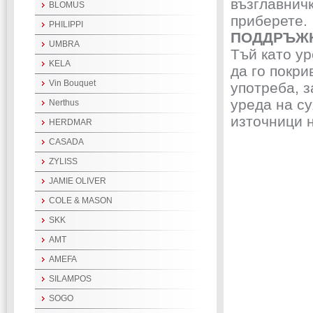
възглавничк
BLOMUS
приберете.
PHILIPPI
ПОДДРЪЖК
UMBRA
Тъй като у
KELA
да го покр
Vin Bouquet
употреба, з
уреда на су
Nerthus
източници 
HERDMAR
CASADA
ZYLISS
JAMIE OLIVER
COLE & MASON
SKK
AMT
AMEFA
SILAMPOS
SOGO