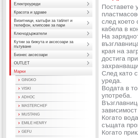
Електроуреди
Поставете у
Красота и здраве
пластмасово
след което
Визитници, калъфи за таблет и
телефон, клипсове за пари
кабела в ко
Ключодържатели
На зарядно
Кутии за бижута и аксесоари за
възглавница
пътуване
края на за
Бизнес аксесоари
достига пр
OUTLET
захранващи
Марки
След като с
уреда.
GINGKO
Водата в то
VISKI
употреба.
ADHOC
Възглавниц
MASTERCHEF
зависимост
MUSTANG
Когато вода
EMILE HENRY
същата проц
Когато прик
GEFU