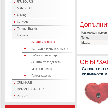
FAUBOURG
MARBOLOUS
4Living
ICEMAN
Допълни
Tammer Brands
Каталожен номер
Innoliving
Тегло
Здраве и красота
Марка
Кантари и кухненски везни
Бебешки аксесоари
СВЪРЗА
Защита от вредители
Сложете отм
Масаж и релакс
количката 
Грижа за дома
CULINARE
ROMMELSBACHER
PEBBLY