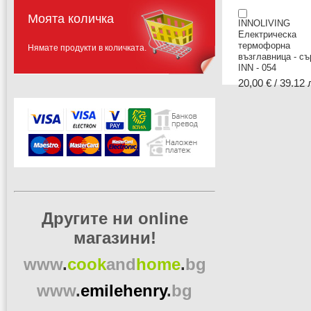
Моята количка
INNOLIVING
Електрическа
термофорна
Нямате продукти в количката.
възглавница - съ
INN - 054
20,00 € / 39.12 
Другите ни online
магазини!
www
.
cook
and
home
.
bg
www
.
emilehenry
.
bg