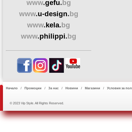
www
.
gefu
.
bg
www
.
u-design
.
bg
www
.
kela
.
bg
www
.
philippi
.
bg
Начало
Промоции
За нас
Новини
Магазини
Условия за пол
© 2023 Vip Style. All Rights Reserved.