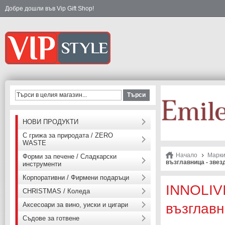
Добре дошли във Vip Gift Shop!
Търси
НОВИ ПРОДУКТИ
С грижа за природата / ZERO
WASTE
Начало
Марк
Форми за печене / Сладкарски
възглавница - звезд
инструменти
Корпоративни / Фирмени подаръци
INNOLIV
CHRISTMAS / Коледа
Аксесоари за вино, уиски и цигари
възглавн
Съдове за готвене