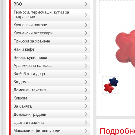
BBQ
Термоси, термочаши, кутии за
съхранение
Кухненски ножове
Кухненски аксесоари
Прибори за хранене
Чай и кафе
Чинии, купи, чаши
Аранжиране на маса
За бебета и деца
За дома
Домашен текстил
Кошове
За банята
Домашни градини
Цветя и градина
Подробн
Масажни и фитнес уреди