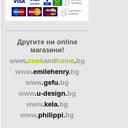
Другите ни online
магазини!
www
.
cook
and
home
.
bg
www
.
emilehenry
.
bg
www
.
gefu
.
bg
www
.
u-design
.
bg
www
.
kela
.
bg
www
.
philippi
.
bg