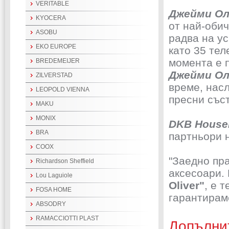
VERITABLE
Джейми О
KYOCERA
от най-обич
ASOBU
радва на ус
EKO EUROPE
като 35 тел
момента е п
BREDEMEIJER
Джейми О
ZILVERSTAD
време, насл
LEOPOLD VIENNA
пресни съст
MAKU
MONIX
DKB House
BRA
партньори 
COOX
"Заедно пр
Richardson Sheffield
аксесоари.
Lou Laguiole
Oliver"
, е 
FOSA HOME
гарантираме
ABSODRY
RAMACCIOTTI PLAST
Допълни