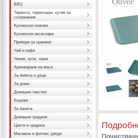
BBQ
Термоси, термочаши, кутии за
съхранение
Кухненски ножове
Кухненски аксесоари
Прибори за хранене
Чай и кафе
Чинии, купи, чаши
Аранжиране на маса
За бебета и деца
За дома
Домашен текстил
Кошове
За банята
Домашни градини
Подробн
Цветя и градина
Масажни и фитнес уреди
Почистване