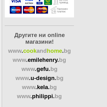
Другите ни online
магазини!
www
.
cook
and
home
.
bg
www
.
emilehenry
.
bg
www
.
gefu
.
bg
www
.
u-design
.
bg
www
.
kela
.
bg
www
.
philippi
.
bg