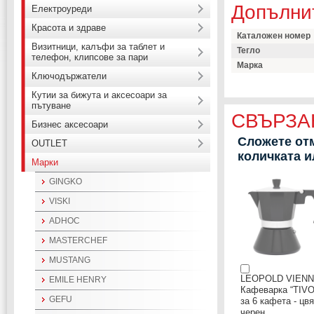
Допълни
Електроуреди
Красота и здраве
Каталожен номер
Визитници, калъфи за таблет и
Тегло
телефон, клипсове за пари
Марка
Ключодържатели
Кутии за бижута и аксесоари за
пътуване
СВЪРЗА
Бизнес аксесоари
Сложете отм
OUTLET
количката 
Марки
GINGKO
VISKI
ADHOC
MASTERCHEF
MUSTANG
LEOPOLD VIENN
EMILE HENRY
Кафеварка “TIVO
GEFU
за 6 кафета - цвя
черен