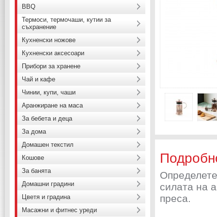
BBQ
Термоси, термочаши, кутии за
съхранение
Кухненски ножове
Кухненски аксесоари
Прибори за хранене
Чай и кафе
Чинии, купи, чаши
Аранжиране на маса
За бебета и деца
За дома
Домашен текстил
Подробн
Кошове
За банята
Определете
Домашни градини
силата на 
преса.
Цветя и градина
Масажни и фитнес уреди