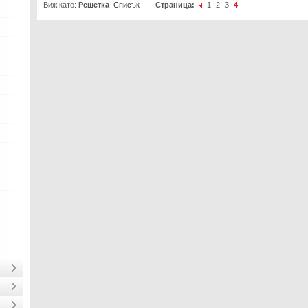
Виж като:
Решетка
Списък
Страница:
1
2
3
4