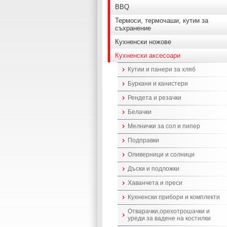
BBQ
Термоси, термочаши, кутии за
съхранение
Кухненски ножове
Кухненски аксесоари
Кутии и панери за хляб
Буркани и канистери
Рендета и резачки
Белачки
Мелнички за сол и пипер
Подправки
Оливерници и солници
Дъски и подложки
Хаванчета и преси
Кухненски прибори и комплекти
Отварачки,орехотрошачки и
уреди за вадене на костилки