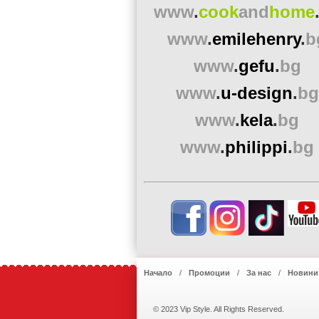
www
.
cook
and
home
www
.
emilehenry
.
b
www
.
gefu
.
bg
www
.
u-design
.
bg
www
.
kela
.
bg
www
.
philippi
.
bg
Начало
Промоции
За нас
Новини
© 2023 Vip Style. All Rights Reserved.