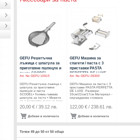
GEFU Решетъчна
GEFU Машина за
лъжица с шпатула за
спагети / паста с 3
приготвяне пшпецле и
приставки PASTA
паста SCODEL
PERFETTA DE LUXE
Art. No
GEFU 10915
Art. No
GEFU 28300
GEFU Решетъчна лъжица с
GEFU Машина за паста с 3
шпатула за приготвяне
приставки PASTA PERFETTA
пшпецле и паста
DE LUXE Размери:
SCODEL• Голяма гъвкава
33см/22см/17см Материал -
шпатула за тесто • Можете
неръждаема стомана
да я поставяте върху съдове
с диаметър от Ø 18 см до Ø
20,00 € / 39.12 лв.
122,00 € / 238.61 лв.
24 см• Ограничител за
безопасна работа• Удобна
ръкохватка•
Добави в количката
Добави в количката
Топлоустойчивост: до 210 °
C • Подходяща за
съдомиялна машина
Производител: GEFU /
Точки 49 до 50 от 50 общо
Германия