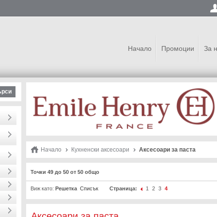
Начало
Промоции
За 
ърси
Начало
Кухненски аксесоари
Аксесоари за паста
Точки 49 до 50 от 50 общо
Виж като:
Решетка
Списък
Страница:
1
2
3
4
Аксесоари за паста