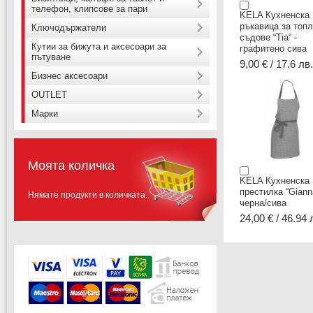
телефон, клипсове за пари
KELA Кухненска
ръкавица за топ
Ключодържатели
съдове “Tia“ -
Кутии за бижута и аксесоари за
графитено сива
пътуване
9,00 € / 17.6 лв.
Бизнес аксесоари
OUTLET
Марки
Моята количка
KELA Кухненска
престилка “Gianna
Нямате продукти в количката.
черна/сива
24,00 € / 46.94 