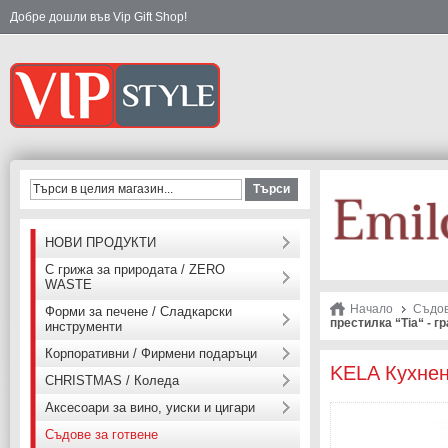
Добре дошли във Vip Gift Shop!
Търси
НОВИ ПРОДУКТИ
С грижа за природата / ZERO
WASTE
Начало
Съдов
Форми за печене / Сладкарски
престилка “Tia“ - 
инструменти
Корпоративни / Фирмени подаръци
KELA Кухнен
CHRISTMAS / Коледа
Аксесоари за вино, уиски и цигари
Съдове за готвене