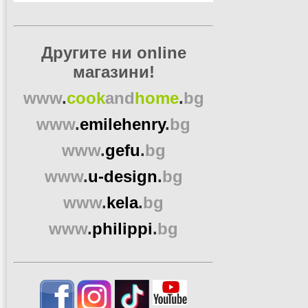
Другите ни online
магазини!
www
.
cook
and
home
.
bg
www
.
emilehenry
.
bg
www
.
gefu
.
bg
www
.
u-design
.
bg
www
.
kela
.
bg
www
.
philippi
.
bg