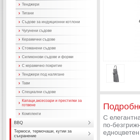
Тенджери
Тигани
Съдове за индукционни котлони
Чугунени съдове
Керамични съдове
Стоманени съдове
Силиконови съдове и форми
С керамично покритие
Тенджери под налягане
Тави
Специални съдове
Капаци,аксесоари и престилки за
Подробн
готвене
Комплекти
С елегантна
BBQ
по-безгрижн
Термоси, термочаши, кутии за
едноцветен
съхранение