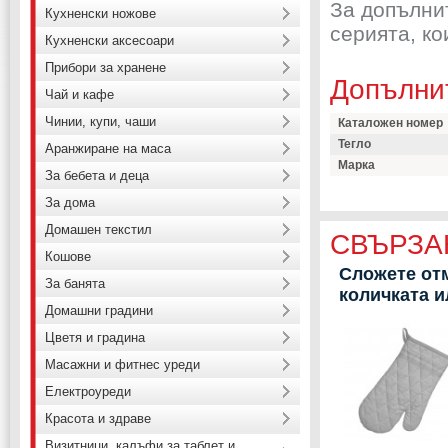
За допълни
Кухненски ножове
серията, ко
Кухненски аксесоари
Прибори за хранене
Допълни
Чай и кафе
Чинии, купи, чаши
Каталожен номер
Тегло
Аранжиране на маса
Марка
За бебета и деца
За дома
Домашен текстил
СВЪРЗА
Кошове
Сложете отм
За банята
количката 
Домашни градини
Цветя и градина
Масажни и фитнес уреди
Електроуреди
Красота и здраве
Визитници, калъфи за таблет и