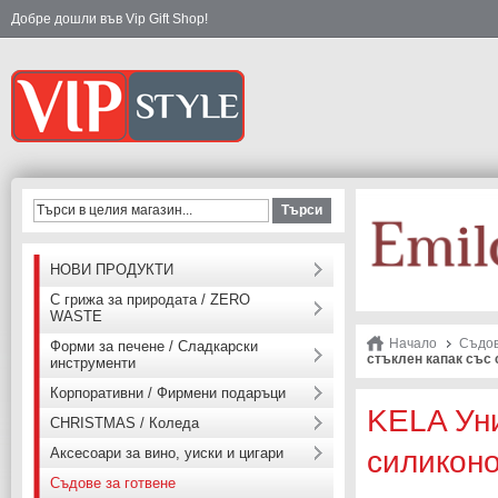
Добре дошли във Vip Gift Shop!
Търси
НОВИ ПРОДУКТИ
С грижа за природата / ZERO
WASTE
Начало
Съдов
Форми за печене / Сладкарски
стъклен капак със с
инструменти
Корпоративни / Фирмени подаръци
KELA Уни
CHRISTMAS / Коледа
Аксесоари за вино, уиски и цигари
силиконо
Съдове за готвене