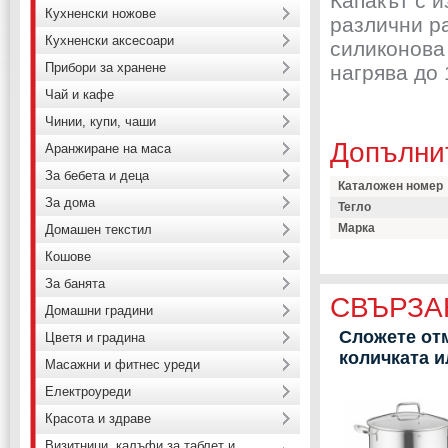
Капакът с 
Кухненски ножове
различни р
Кухненски аксесоари
силиконова 
Прибори за хранене
нагрява до
Чай и кафе
Чинии, купи, чаши
Допълни
Аранжиране на маса
За бебета и деца
Каталожен номер
За дома
Тегло
Марка
Домашен текстил
Кошове
За банята
СВЪРЗА
Домашни градини
Сложете отм
Цветя и градина
количката 
Масажни и фитнес уреди
Електроуреди
Красота и здраве
Визитници, калъфи за таблет и