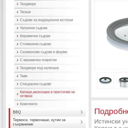
Тенджери
Тигани
Съдове за индукционни котлони
Чугунени съдове
Керамични съдове
Стоманени съдове
Силиконови съдове и форми
С керамично покритие
Тенджери под налягане
Тави
Специални съдове
Капаци,аксесоари и престилки за
готвене
Комплекти
Подробн
BBQ
Термоси, термочаши, кутии за
Истински ун
съхранение