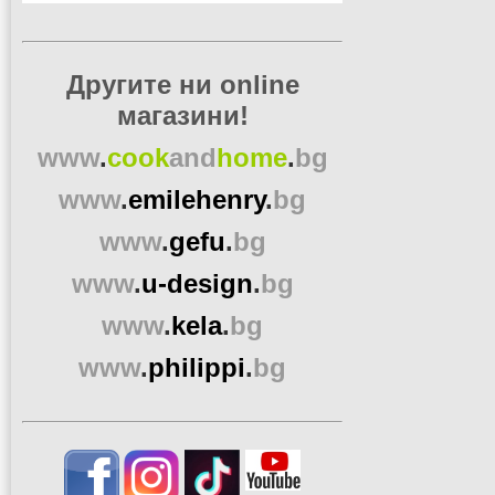
Другите ни online
магазини!
www
.
cook
and
home
.
bg
www
.
emilehenry
.
bg
www
.
gefu
.
bg
www
.
u-design
.
bg
www
.
kela
.
bg
www
.
philippi
.
bg