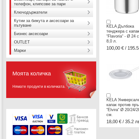
телефон, клипсове за пари
Ключодържатели
Кутии за бижута и аксесоари за
пътуване
KELA Дълбока
тенджера с капа
Бизнес аксесоари
“Flavoria“ - Ø 24 с
8,0 л.
OUTLET
100,00 € / 195.5
Марки
Моята количка
Нямате продукти в количката.
KELA Универсал
капак против пръ
“Elvira“ Ø 20/24/2
см.
18,00 € / 35.2 л