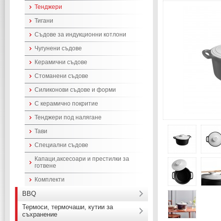
Тенджери
Тигани
Съдове за индукционни котлони
Чугунени съдове
Керамични съдове
Стоманени съдове
Силиконови съдове и форми
С керамично покритие
Тенджери под налягане
Тави
Специални съдове
Капаци,аксесоари и престилки за
готвене
Комплекти
BBQ
Термоси, термочаши, кутии за
съхранение