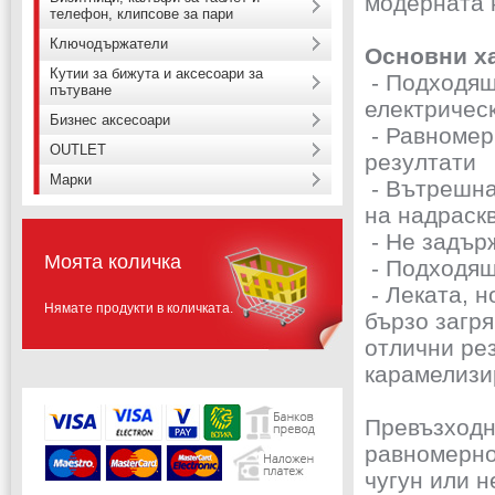
модерната 
телефон, клипсове за пари
Ключодържатели
Основни х
Кутии за бижута и аксесоари за
- Подходяща
пътуване
електричес
Бизнес аксесоари
- Равномер
OUTLET
резултати
Марки
- Вътрешна
на надраск
- Не задър
Моята количка
- Подходящ
- Леката, н
Нямате продукти в количката.
бързо загр
отлични рез
карамелизи
Превъзходн
равномерно
чугун или н