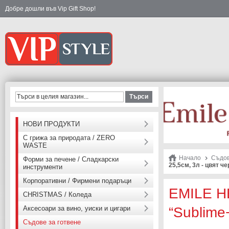
Добре дошли във Vip Gift Shop!
Търси
НОВИ ПРОДУКТИ
С грижа за природата / ZERO
WASTE
Начало
Съдов
Форми за печене / Сладкарски
25,5см, 3л - цвят че
инструменти
Корпоративни / Фирмени подаръци
EMILE H
CHRISTMAS / Коледа
Аксесоари за вино, уиски и цигари
“Sublime
Съдове за готвене