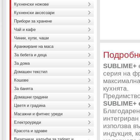
Кухненски ножове
Кухненски аксесоари
Прибори за хранене
Чай и кафе
Чинии, купи, чаши
Аранжиране на маса
Подробн
За бебета и деца
За дома
SUBLIME+
Домашен текстил
серия на фр
максимална
Кошове
кухнята.
За банята
Предимство
Домашни градини
SUBLIME+ 
Цветя и градина
Благодарен
Масажни и фитнес уреди
интегриран
Електроуреди
използва в
Красота и здраве
индукция, к
Визитници, калъфи за таблет и