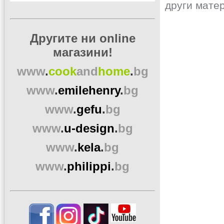
други мате
Другите ни online
магазини!
www
.
cook
and
home
.
bg
www
.
emilehenry
.
bg
www
.
gefu
.
bg
www
.
u-design
.
bg
www
.
kela
.
bg
www
.
philippi
.
bg