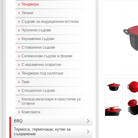
Тенджери
Тигани
Съдове за индукционни котлони
Чугунени съдове
Керамични съдове
Стоманени съдове
Силиконови съдове и форми
С керамично покритие
Тенджери под налягане
Тави
Специални съдове
Капаци,аксесоари и престилки за
готвене
Комплекти
BBQ
Термоси, термочаши, кутии за
съхранение