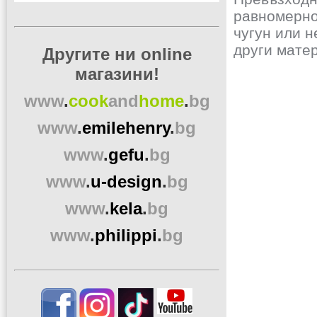
равномерно
чугун или н
други мате
Другите ни online
магазини!
www
.
cook
and
home
.
bg
www
.
emilehenry
.
bg
www
.
gefu
.
bg
www
.
u-design
.
bg
www
.
kela
.
bg
www
.
philippi
.
bg