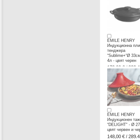
EMILE HENRY
Индукционна пли
тенджера
“Sublime+“Ø 33см
4л - цвят черен
170,00 € / 332.4
EMILE HENRY
Индукционен таж
“DELIGHT" - Ø 27
цвят червен и че
148,00 € / 289.4