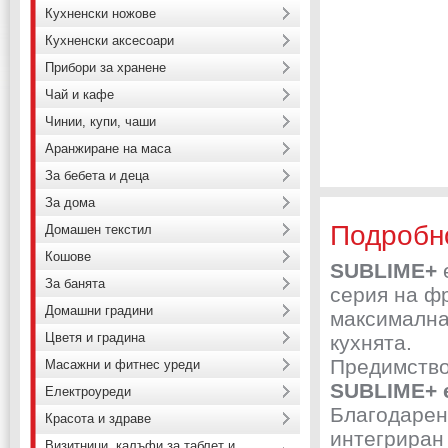
Кухненски ножове
Кухненски аксесоари
Прибори за хранене
Чай и кафе
Чинии, купи, чаши
Аранжиране на маса
За бебета и деца
За дома
Подробн
Домашен текстил
Кошове
SUBLIME+
За банята
серия на фр
Домашни градини
максимална
Цветя и градина
кухнята.
Предимство
Масажни и фитнес уреди
SUBLIME+ 
Електроуреди
Благодарен
Красота и здраве
интегриран
Визитници, калъфи за таблет и