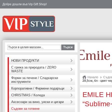
Добре дошли във Vip Gift Shop!
Търси
НОВИ ПРОДУКТИ
С грижа за природата / ZERO
WASTE
Начало
Съдов
Форми за печене / Сладкарски
28,5см, 4л - цвят че
инструменти
Корпоративни / Фирмени подаръци
EMILE H
CHRISTMAS / Коледа
Аксесоари за вино, уиски и цигари
“Sublime
Съдове за готвене