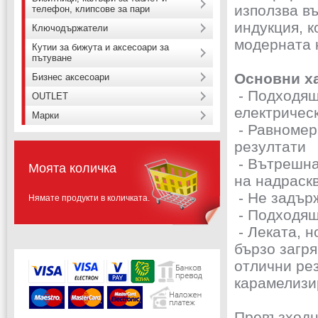
използва в
телефон, клипсове за пари
индукция, к
Ключодържатели
модерната 
Кутии за бижута и аксесоари за
пътуване
Основни х
Бизнес аксесоари
- Подходяща
OUTLET
електричес
Марки
- Равномер
резултати
- Вътрешна
Моята количка
на надраск
- Не задър
Нямате продукти в количката.
- Подходящ
- Леката, н
бързо загр
отлични рез
карамелизи
Превъзходн