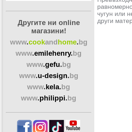
равномерно
чугун или н
други мате
Другите ни online
магазини!
www
.
cook
and
home
.
bg
www
.
emilehenry
.
bg
www
.
gefu
.
bg
www
.
u-design
.
bg
www
.
kela
.
bg
www
.
philippi
.
bg