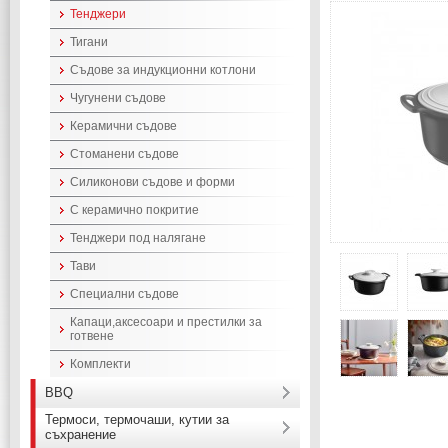
Тенджери
Тигани
Съдове за индукционни котлони
Чугунени съдове
Керамични съдове
Стоманени съдове
Силиконови съдове и форми
С керамично покритие
Тенджери под налягане
Тави
Специални съдове
Капаци,аксесоари и престилки за
готвене
Комплекти
BBQ
Термоси, термочаши, кутии за
съхранение