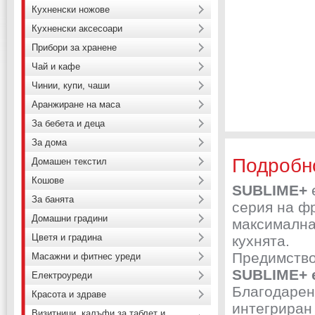
Кухненски ножове
Кухненски аксесоари
Прибори за хранене
Чай и кафе
Чинии, купи, чаши
Аранжиране на маса
За бебета и деца
За дома
Подробн
Домашен текстил
Кошове
SUBLIME+
За банята
серия на фр
Домашни градини
максимална
Цветя и градина
кухнята.
Предимство
Масажни и фитнес уреди
SUBLIME+ 
Електроуреди
Благодарен
Красота и здраве
интегриран
Визитници, калъфи за таблет и