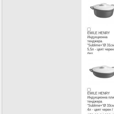
EMILE HENRY
Индукционна
тенджера
“Sublime+“Ø 31см
5,5л - цвят черен
бял
199,00 € / 389.2
EMILE HENRY
Индукционна пли
тенджера
“Sublime+“Ø 33см
4л - цвят черен /