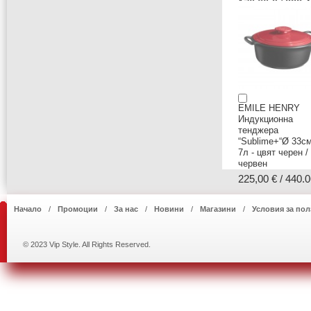
170,00 € / 332.4
EMILE HENRY
Индукционна
тенджера
“Sublime+“Ø 33см
7л - цвят черен /
червен
225,00 € / 440.0
Начало
Промоции
За нас
Новини
Магазини
Условия за пол
© 2023 Vip Style. All Rights Reserved.