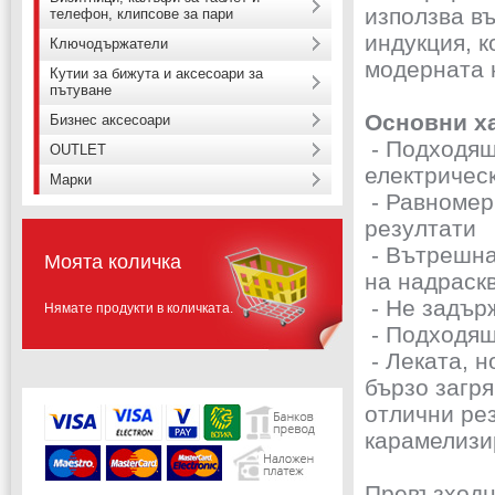
използва в
телефон, клипсове за пари
индукция, к
Ключодържатели
модерната 
Кутии за бижута и аксесоари за
пътуване
Основни х
Бизнес аксесоари
- Подходяща
OUTLET
електричес
Марки
- Равномер
резултати
- Вътрешна
Моята количка
на надраск
- Не задър
Нямате продукти в количката.
- Подходящ
- Леката, н
бързо загр
отлични рез
карамелизи
Превъзходн