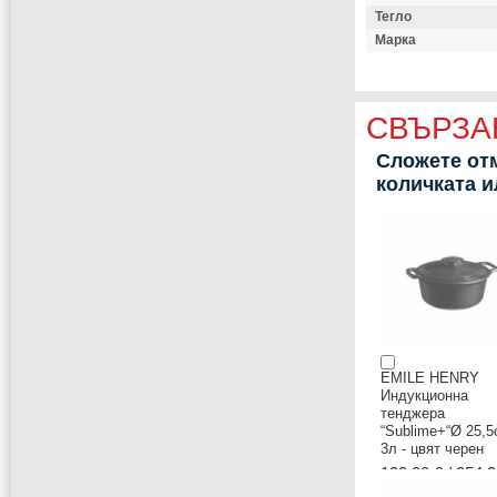
Тегло
Марка
СВЪРЗА
Сложете отм
количката 
EMILE HENRY
Индукционна
тенджера
“Sublime+“Ø 25,5
3л - цвят черен
130,00 € / 254.2