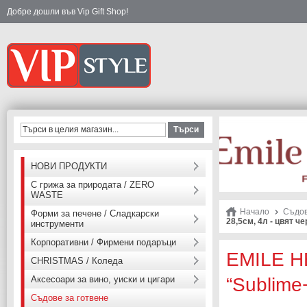
Добре дошли във Vip Gift Shop!
Търси
НОВИ ПРОДУКТИ
С грижа за природата / ZERO
WASTE
Начало
Съдов
Форми за печене / Сладкарски
28,5см, 4л - цвят че
инструменти
Корпоративни / Фирмени подаръци
EMILE H
CHRISTMAS / Коледа
Аксесоари за вино, уиски и цигари
“Sublime
Съдове за готвене