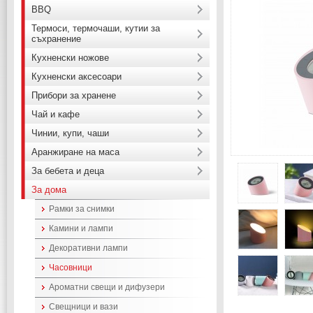
BBQ
Термоси, термочаши, кутии за
съхранение
Кухненски ножове
Кухненски аксесоари
Прибори за хранене
Чай и кафе
Чинии, купи, чаши
Аранжиране на маса
За бебета и деца
За дома
Рамки за снимки
Камини и лампи
Декоративни лампи
Часовници
Ароматни свещи и дифузери
Свещници и вази