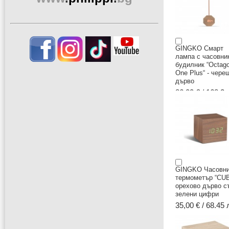
GINGKO Смарт
лампа с часовни
будилник “Octag
One Plus“ - чере
дърво
86,00 € / 168.2 
GINGKO Часовни
термометър “CUB
орехово дърво с
зелени цифри
35,00 € / 68.45 