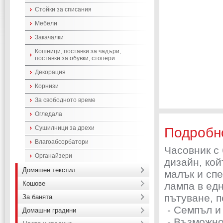
Стойки за списания
Мебели
Закачалки
Кошници, поставки за чадъри,
поставки за обувки, стопери
Декорация
Корнизи
За свободното време
Огледала
Сушилници за дрехи
Подробн
Влагоабсорбатори
Часовник с 
Органайзери
дизайн, кой
Домашен текстил
малък и спе
Кошове
лампа в едн
пътуване, п
За банята
- Семпъл и
Домашни градини
- Възможно