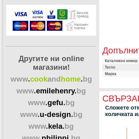
Допълни
Другите ни online
Каталожен номер
магазини!
Тегло
Марка
www
.
cook
and
home
.
bg
www
.
emilehenry
.
bg
СВЪРЗА
www
.
gefu
.
bg
Сложете отм
www
.
u-design
.
bg
количката 
www
.
kela
.
bg
www
.
philippi
.
bg