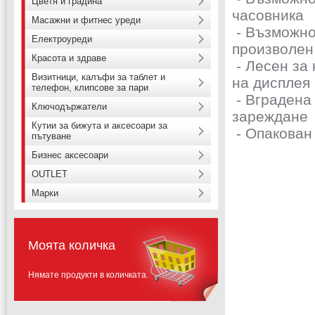
Цветя и градина
часовника
Масажни и фитнес уреди
- Възможно
Електроуреди
произволен
Красота и здраве
- Лесен за 
Визитници, калъфи за таблет и
на дисплея
телефон, клипсове за пари
- Вградена
Ключодържатели
зареждане
Кутии за бижута и аксесоари за
- Опакован
пътуване
Бизнес аксесоари
OUTLET
Марки
Моята количка
Нямате продукти в количката.