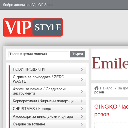
Добре дошли във Vip Gift Shop!
Търси
НОВИ ПРОДУКТИ
С грижа за природата / ZERO
WASTE
Начало
За до
Форми за печене / Сладкарски
розов
инструменти
Корпоративни / Фирмени подаръци
GINGKO Часо
CHRISTMAS / Коледа
розов
Аксесоари за вино, уиски и цигари
Съдове за готвене