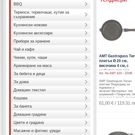
BBQ
Термоси, термочаши, кутии за
съхранение
Кухненски ножове
Кухненски аксесоари
Прибори за хранене
Чай и кафе
AMT Gastroguss Тиг
Чинии, купи, чаши
плитък Ø 20 см,
Аранжиране на маса
височина 4 см, с
мобилна дръжка
За бебета и деца
Art. No
AMT 420 - Z20B
AMT Gastroguss Тиган
За дома
плитък• Подходящ за
пържене и
Домашен текстил
печене• Материал: лят
алуминий • Покритие: 
Кошове
покритие Lotan®, произ
и сертифицирано в
61,00 € / 119.31 л
Германия, с гаранции з
За банята
най-високо
качество.• Диаметър: Ø
Домашни градини
см.• Височина: 4
см.• Дебелина на дънот
мм.• Дебелина на стена
Цветя и градина
мм.• Дръжка: патентова
подвижна дръжка• Без
Масажни и фитнес уреди
капакПроизводител: AM
Gastroguss Германия