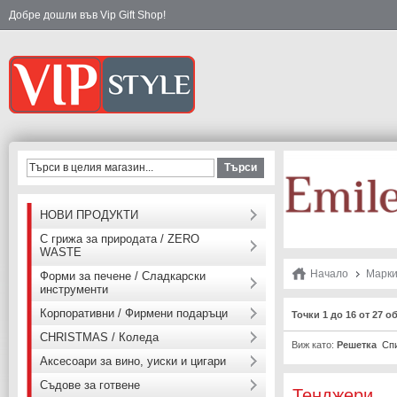
Добре дошли във Vip Gift Shop!
Търси
НОВИ ПРОДУКТИ
С грижа за природата / ZERO
WASTE
Начало
Марк
Форми за печене / Сладкарски
инструменти
Корпоративни / Фирмени подаръци
Точки 1 до 16 от 27 о
CHRISTMAS / Коледа
Виж като:
Решетка
Сп
Аксесоари за вино, уиски и цигари
Съдове за готвене
Тенджери