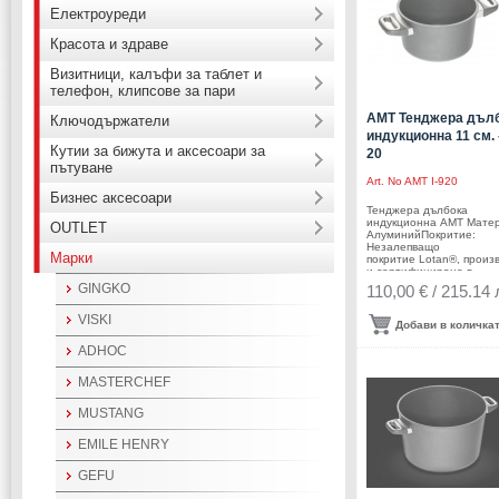
Подходящ за:
Електроуреди
Красота и здраве
Визитници, калъфи за таблет и
телефон, клипсове за пари
AMT Тенджера дъл
Ключодържатели
индукционна 11 см. 
Кутии за бижута и аксесоари за
20
пътуване
Art. No
AMT I-920
Бизнес аксесоари
Тенджера дълбока
индукционна AMT Мате
OUTLET
АлуминийПокритие:
Незалепващо
Марки
покритие Lotan®, произ
и сертифицирано в
Германия, с гаранции з
GINGKO
110,00 € / 215.14 
най-високо
качество. Диаметър: Ø 
VISKI
см.Височина:11
Добави в количка
см.Вместимост: 3
л.Дебелина на дъното: 
ADHOC
ммДебелина на стената
ммДръжки: Бакелит -
MASTERCHEF
издържат до
240°СПроизводител: A
ГерманияПодходяща за:
MUSTANG
EMILE HENRY
GEFU