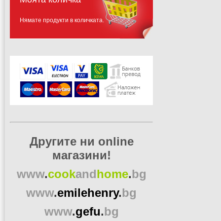
Нямате продукти в количката.
Другите ни online
магазини!
www
.
cook
and
home
.
bg
www
.
emilehenry
.
bg
www
.
gefu
.
bg