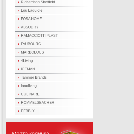
Richardson Sheffield
Lou Laguiole
FOSA HOME
ABSODRY
RAMACCIOTTI PLAST
FAUBOURG
MARBOLOUS
4Living
ICEMAN
Tammer Brands
Innoliving
CULINARE
ROMMELSBACHER
PEBBLY
Моята количка