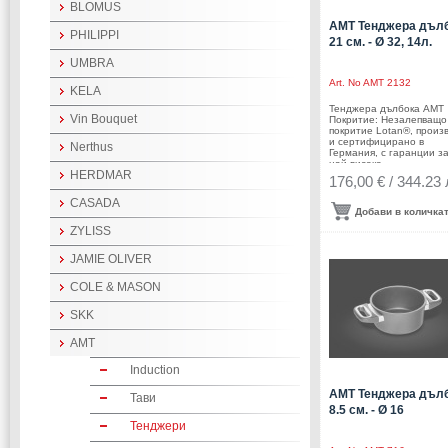
BLOMUS
AMT Тенджера дъл
PHILIPPI
21 см. - Ø 32, 14л.
UMBRA
Art. No
AMT 2132
KELA
Тенджера дълбока АМТ
Vin Bouquet
Покритие: Незалепващо
покритие Lotan®, произ
и сертифицирано в
Nerthus
Германия, с гаранции з
най-високо
HERDMAR
качество. Диаметър: Ø 
176,00 € / 344.23 
смВисочина: 21
смВместимост: 14
CASADA
лДебелина на дъното: 
Добави в количка
ммДебелина на стената
ZYLISS
ммДръжки: Бакелит -
издържат до
240°СПроизводител: A
JAMIE OLIVER
ГерманияПодходяща за:
COLE & MASON
SKK
AMT
Induction
AMT Тенджера дъл
Тави
8.5 см. - Ø 16
Тенджери