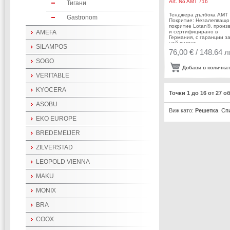
Art. No
AMT 716
Тигани
Тенджера дълбока AMT
Gastronom
Покритие: Незалепващо
покритие Lotan®, произ
AMEFA
и сертифицирано в
Германия, с гаранции з
най-високо
SILAMPOS
качество. Диаметър: Ø 
76,00 € / 148.64 л
смВисочина: 8,5
смВместимост: 1.7
SOGO
лДебелина на дъното: 
Добави в количка
ммДебелина на стената
VERITABLE
ммДръжки: Бакелит -
издържат до
240°СПроизводител: A
KYOCERA
Точки 1 до 16 от 27 о
ГерманияПодходяща за:
ASOBU
Виж като:
Решетка
Сп
EKO EUROPE
BREDEMEIJER
ZILVERSTAD
LEOPOLD VIENNA
MAKU
MONIX
BRA
COOX