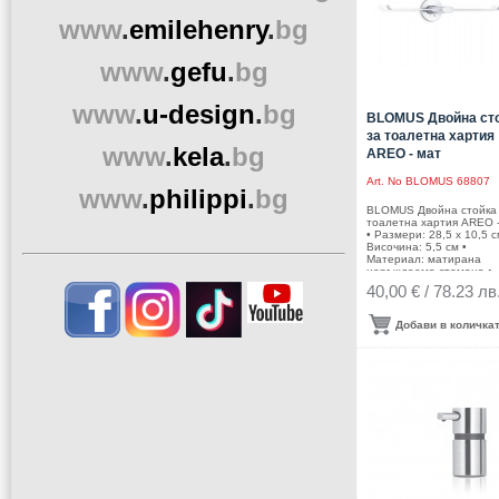
www
.
emilehenry
.
bg
www
.
gefu
.
bg
www
.
u-design
.
bg
BLOMUS Двойна ст
за тоалетна хартия
www
.
kela
.
bg
AREO - мат
Art. No
BLOMUS 68807
www
.
philippi
.
bg
BLOMUS Двойна стойка
тоалетна хартия AREO 
• Размери: 28,5 х 10,5 с
Височина: 5,5 см •
Материал: матирана
неръждаема стомана •
Производител: BLOMUS
40,00 € / 78.23 лв
Германия DESIGN: Flöz
Design
Добави в количка