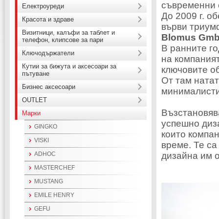
съвременни 
Електроуреди
До 2009 г. о
Красота и здраве
върви триум
Визитници, калъфи за таблет и
Blomus Gm
телефон, клипсове за пари
В ранните г
Ключодържатели
на компаният
Кутии за бижута и аксесоари за
ключовите об
пътуване
От там натат
Бизнес аксесоари
минималисти
OUTLET
Възстановяв
Марки
успешно диз
GINGKO
които компан
VISKI
време. Те са
ADHOC
дизайна им 
MASTERCHEF
MUSTANG
EMILE HENRY
GEFU