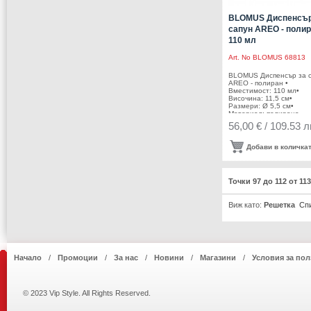
BLOMUS Диспенсър
сапун AREO - полир
110 мл
Art. No
BLOMUS 68813
BLOMUS Диспенсър за 
AREO - полиран •
Вместимост: 110 мл•
Височина: 11,5 см•
Размери: Ø 5,5 см•
Материал: полирана
неръждаема стомана •
56,00 € / 109.53 л
Производител: BLOMUS
Германия DESIGN: Flöz
Design
Добави в количка
Точки 97 до 112 от 11
Виж като:
Решетка
Сп
Начало
Промоции
За нас
Новини
Магазини
Условия за пол
© 2023 Vip Style. All Rights Reserved.