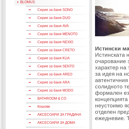
BLOMUS
Серия за баня SONO
Серия за баня DUO
Серия за баня AVA
Серия за баня MENOTO
Серия за баня NEXIO
Истински м
Серия за баня CRETO
Истинската 
Серия за баня KUA
очарование з
Серия за баня SENTO
характер на 
за идея на н
Серия за баня AREO
автентичния 
Серия за баня ARA
солидното те
Серия за баня MODO
формален ез
концепцията 
BATHROOM & CO
неустоимо яс
Кошове
отделен пре
АКСЕСОАРИ ЗА ГРАДИНА
ежедневие. Т
АКСЕСОАРИ ЗА ДОМА