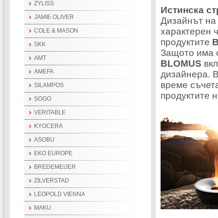
ZYLISS
Истинска ст
JAMIE OLIVER
Дизайнът на
характерен 
COLE & MASON
продуктите
SKK
Защото има с
AMT
BLOMUS
вк
AMEFA
дизайнера. В
време съчета
SILAMPOS
продуктите 
SOGO
VERITABLE
KYOCERA
ASOBU
EKO EUROPE
BREDEMEIJER
ZILVERSTAD
LEOPOLD VIENNA
MAKU