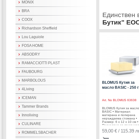
MONIX
BRA
Единствен 
COOX
Бутик" ЕО
Richardson Sheffield
Lou Laguiole
FOSA HOME
ABSODRY
RAMACCIOTTI PLAST
FAUBOURG
MARBOLOUS
BLOMUS Кутия за
масло BASIC - 250 г
4Living
ICEMAN
Art. No
BLOMUS 63638
Tammer Brands
BLOMUS Кутия за масл
BASIC • Материал:
Innoliving
матирана и полирана
неръждаема стомана •
Размер: 6 х 12 х 10 см •
CULINARE
Подходяща за пакет ма
от 250 гр • Производите
59,00 € / 115.39 л
BLOMUS, Германия DES
ROMMELSBACHER
Flöz Industrie Design