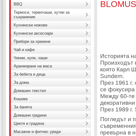
BLOMU
BBQ
Термоси, термочаши, кутии за
съхранение
Кухненски ножове
Кухненски аксесоари
Прибори за хранене
Чай и кафе
Историята н
Чинии, купи, чаши
Произходът 
Аранжиране на маса
която Карл 
За бебета и деца
Sundern.
През 1961 г.
За дома
се фокусира 
Домашен текстил
Между 60-те 
Кошове
декоративни 
За банята
През 1989 г.
Домашни градини
Погледът и п
Цветя и градина
съвременния
Масажни и фитнес уреди
превърна в 