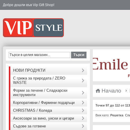
Добре дошли във Vip Gift Shop!
Търси
НОВИ ПРОДУКТИ
С грижа за природата / ZERO
WASTE
Начало
Форми за печене / Сладкарски
инструменти
Корпоративни / Фирмени подаръци
Точки 97 до 112 от 11
CHRISTMAS / Коледа
Виж като:
Решетка
Сп
Аксесоари за вино, уиски и цигари
Съдове за готвене