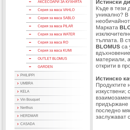
Истински д
АКСЕСОАРИ ЗА КУХНЯТА
Къде в тези
Серия за маса VAHLO
уникално? В 
Серия за маса SABLO
необичайното
Серия за маса PILAR
Марката
BL
изключително
Серия за маса WATER
тълпата. В с
Серия за маса RO
BLOMUS
са 
Серия за маса KUMI
вдъхновение
материали, а
OUTLET BLOMUS
открити в пр
GARDEN
PHILIPPI
Истинско ка
UMBRA
Продуктите 
изкуствени;
KELA
взаимозаменя
Vin Bouquet
придържане к
Nerthus
последно мя
заслужават с
HERDMAR
CASADA