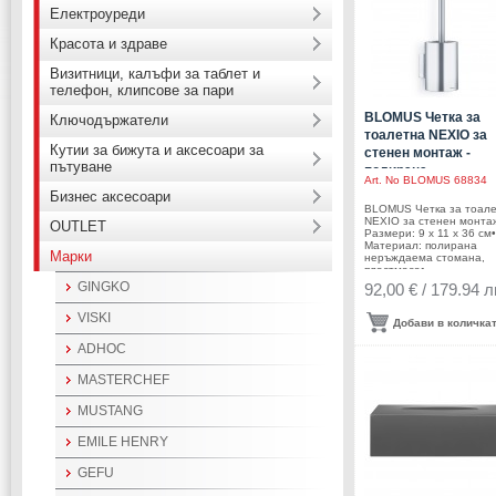
Електроуреди
Красота и здраве
Визитници, калъфи за таблет и
телефон, клипсове за пари
BLOMUS Четка за
Ключодържатели
тоалетна NEXIO за
Кутии за бижута и аксесоари за
стенен монтаж -
пътуване
полирана
Art. No
BLOMUS 68834
Бизнес аксесоари
BLOMUS Четка за тоал
NEXIO за стенен монта
OUTLET
Размери: 9 х 11 х 36 см•
Материал: полирана
Марки
неръждаема стомана,
пластмаса•
Производител: BLOMUS
GINGKO
92,00 € / 179.94 л
ГерманияDESIGN: blomu
Design Team
VISKI
Добави в количка
ADHOC
MASTERCHEF
MUSTANG
EMILE HENRY
GEFU