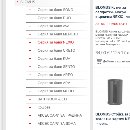
BLOMUS
BLOMUS Кутия за
Серия за баня SONO
салфетки / мокри
кърпички NEXIO - ч
Серия за баня DUO
Art. No
BLOMUS 66411
Серия за баня AVA
BLOMUS Кутия за салфе
Серия за баня MENOTO
мокри кърпички NEXIO•
Височина: 7,2 см•
Размери: 24 х 12 см• Цв
Серия за баня NEXIO
черен• Материал:
неръждаема стомана, 
Серия за баня CRETO
Производител: BLOMUS
64,00 € / 125.17 л
ГерманияDESIGN: blomu
Design Team
Серия за баня KUA
Добави в количка
Серия за баня SENTO
Серия за баня AREO
Серия за баня ARA
Серия за баня MODO
BATHROOM & CO
Кошове
BLOMUS Стойка за 
АКСЕСОАРИ ЗА ГРАДИНА
тоалетна хартия N
АКСЕСОАРИ ЗА ДОМА
- черна