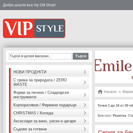
Добре дошли във Vip Gift Shop!
Търси
НОВИ ПРОДУКТИ
С грижа за природата / ZERO
WASTE
Начало
Марк
Форми за печене / Сладкарски
инструменти
Корпоративни / Фирмени подаръци
Точки 1 до 16 от 30 о
CHRISTMAS / Коледа
Виж като:
Решетка
Сп
Аксесоари за вино, уиски и цигари
Съдове за готвене
Серия за ба