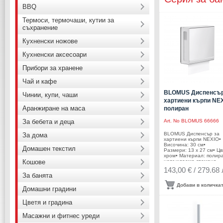
BBQ
Термоси, термочаши, кутии за
съхранение
Кухненски ножове
Кухненски аксесоари
Прибори за хранене
Чай и кафе
BLOMUS Диспенсър
Чинии, купи, чаши
хартиени кърпи NEX
Аранжиране на маса
полиран
За бебета и деца
Art. No
BLOMUS 66666
BLOMUS Диспенсър за
За дома
хартиени кърпи NEXIO•
Височина: 30 см•
Домашен текстил
Размери: 13 х 27 см• Цв
хром• Материал: полир
Кошове
неръждаема стомана,
акрилно стъкло, плексиг
143,00 € / 279.68 
Производител: BLOMUS
За банята
ГерманияDESIGN: blomu
Design Team
Добави в количка
Домашни градини
Цветя и градина
Масажни и фитнес уреди