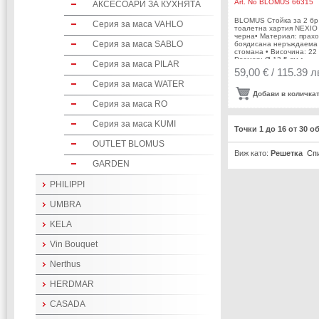
Art. No
BLOMUS 66315
АКСЕСОАРИ ЗА КУХНЯТА
BLOMUS Стойка за 2 бр
Серия за маса VAHLO
тоалетна хартия NEXIO 
черна• Материал: прах
Серия за маса SABLO
боядисана неръждаема
стомана • Височина: 22 
Размер: Ø 13,5 см •
Серия за маса PILAR
Производител: BLOMUS
59,00 € / 115.39 л
Германия DESIGN: stotz-
Серия за маса WATER
design.com
Добави в количка
Серия за маса RO
Серия за маса KUMI
Точки 1 до 16 от 30 о
OUTLET BLOMUS
Виж като:
Решетка
Сп
GARDEN
PHILIPPI
UMBRA
KELA
Vin Bouquet
Nerthus
HERDMAR
CASADA