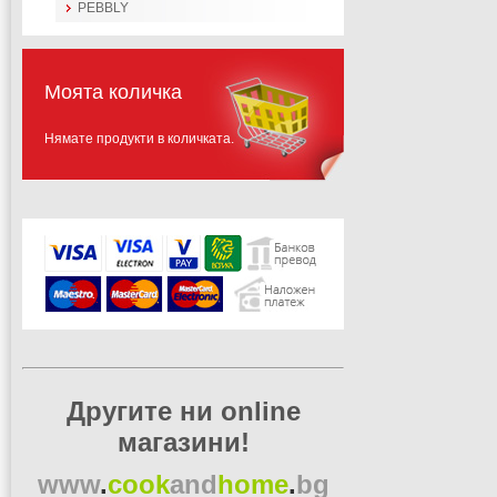
PEBBLY
Моята количка
Нямате продукти в количката.
Другите ни online
магазини!
www
.
cook
and
home
.
bg