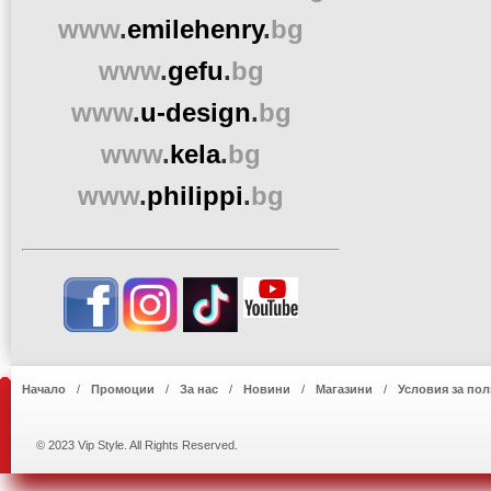
www
.
emilehenry
.
bg
www
.
gefu
.
bg
www
.
u-design
.
bg
www
.
kela
.
bg
www
.
philippi
.
bg
Начало
Промоции
За нас
Новини
Магазини
Условия за пол
© 2023 Vip Style. All Rights Reserved.