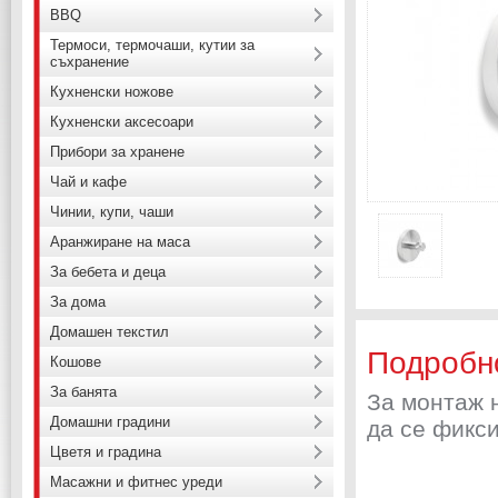
BBQ
Термоси, термочаши, кутии за
съхранение
Кухненски ножове
Кухненски аксесоари
Прибори за хранене
Чай и кафе
Чинии, купи, чаши
Аранжиране на маса
За бебета и деца
За дома
Домашен текстил
Подробн
Кошове
За банята
За монтаж н
Домашни градини
да се фикс
Цветя и градина
Масажни и фитнес уреди