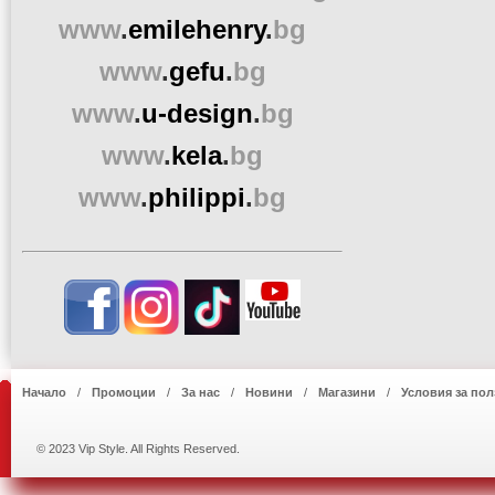
www
.
emilehenry
.
bg
www
.
gefu
.
bg
www
.
u-design
.
bg
www
.
kela
.
bg
www
.
philippi
.
bg
Начало
Промоции
За нас
Новини
Магазини
Условия за пол
© 2023 Vip Style. All Rights Reserved.