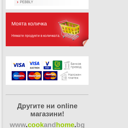
PEBBLY
Моята количка
Нямате продукти в количката.
Другите ни online
магазини!
www
.
cook
and
home
.
bg