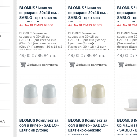
BLOMUS Чиния за
BLOMUS Чиния за
BLOMUS Чи
сервиране 30х18 см. -
сервиране 30х18 см. -
сервиране 
SABLO - цвят светло
SABLO - цвят сив
SABLO - цв
сив (Cloud)
(Stone)
бежово (S
Art. No
BLOMUS 64380
Art. No
BLOMUS 64385
Art. No
BLOMU
BLOMUS Чиния за
BLOMUS Чиния за
BLOMUS Чин
O
сервиране 30х18 см. -
сервиране 30х18 см. -
сервиране 30
SABLO - цвят светло сив
SABLO - цвят сив (Stone)•
SABLO - цвя
(Cloud)• Цвят: светло сив
Цвят: сив (Stone)•
(Savannah)• 
(Cloud)• Размери: 30 х 18 х 2
Размери: 30 х 18 х 2 см.•
бежово (Sava
см.• Размер на
Размер на опаковката: 36,4
Размери: 30 х
опаковката: 36,4 х 20,5 х 4,7
х 20,5 х 4,7 см.•
Размер на оп
49,00 € / 95.84 лв.
49,00 € / 95.84 лв.
49,00 € / 
см.• Материал: керамика•
Материал: керамика•
х 20,5 х 4,7 с
Подходящи за микровълнова
Подходящи за микровълнова
Материал: к
фурна• Подходящи за
фурна• Подходящи за
Подходящи з
Добави в количката
Добави в количката
Добави 
съдомиялна
съдомиялна
фурна• Подх
машинаПроизводител:
машинаПроизводител:
съдомиялна
BLOMUS / ГерманияDESIGN:
BLOMUS / ГерманияDESIGN:
машинаПроиз
Frederike Martens
Frederike Martens
BLOMUS / Ге
Frederike Mar
BLOMUS Комплект за
BLOMUS Комплект за
BLOMUS Ко
ИНА
сол и пипер - SABLO -
сол и пипер - SABLO -
бр. чаши з
цвят сив (Stone)
цвят екрю-бежово
- SABLO - 
(Savannah)
сив (Cloud)