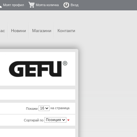
Моят профил
Моята количка
Вход
нас
Новини
Магазини
Контакти
на страница
Покажи
Сортирай по