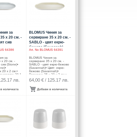
ния за
BLOMUS Чиния за
35 х 20 см. -
сервиране 35 х 20 см. -
ят сив
SABLO - цвят екрю-
бежово (Savannah)
S 64386
Art. No
BLOMUS 64391
ия за
BLOMUS Чиния за
х 20 см. -
сервиране 35 х 20 см. -
сив (Stone)•
SABLO - цвят екрю-бежово
one)•
(Savannah)• Цвят: екрю-
 20 х 2 см.•
бежово (Savannah)•
аковката: 39,1
Размери: 35 х 20 х 2 см.•
м.•
Размер на опаковката: 39,1
125.17 лв.
64,00 € / 125.17 лв.
ерамика•
х 24,6 х 6,2 см.•
а микровълнова
Материал: керамика•
одящи за
Подходящи за микровълнова
в количката
Добави в количката
фурна• Подходящи за
водител:
съдомиялна
рманияDESIGN:
машинаПроизводител:
tens
BLOMUS / ГерманияDESIGN:
Frederike Martens