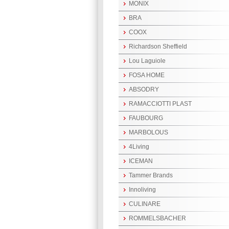
MONIX
BRA
COOX
Richardson Sheffield
Lou Laguiole
FOSA HOME
ABSODRY
RAMACCIOTTI PLAST
FAUBOURG
MARBOLOUS
4Living
ICEMAN
Tammer Brands
Innoliving
CULINARE
ROMMELSBACHER