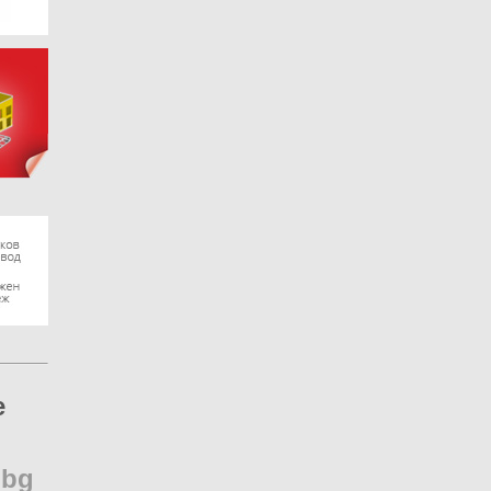
e
.
bg