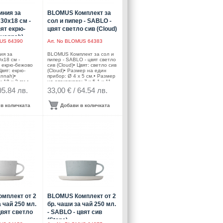
ния за
BLOMUS Комплект за
30х18 см -
сол и пипер - SABLO -
ят екрю-
цвят светло сив (Cloud)
avannah)
S 64390
Art. No
BLOMUS 64383
ия за
BLOMUS Комплект за сол и
х18 см -
пипер - SABLO - цвят светло
т екрю-бежово
сив (Cloud)• Цвят: светло сив
Цвят: екрю-
(Cloud)• Размер на един
nnah)•
прибор: Ø 4 х 5 см.• Размер
 18 х 2 см.•
на опаковката: 7 х 5,1 х 11
аковката: 36,4
см.• Материал: керамика•
95.84 лв.
33,00 € / 64.54 лв.
м.•
Подходящи за микровълнова
ерамика•
фурна• Подходящи за
а микровълнова
съдомиялна
в количката
Добави в количката
одящи за
машинаПроизводител:
BLOMUS / ГерманияDESIGN:
водител:
Frederike Martens
рманияDESIGN:
tens
мплект от 2
BLOMUS Комплект от 2
а чай 250 мл.
бр. чаши за чай 250 мл.
цвят светло
- SABLO - цвят сив
(Stone)