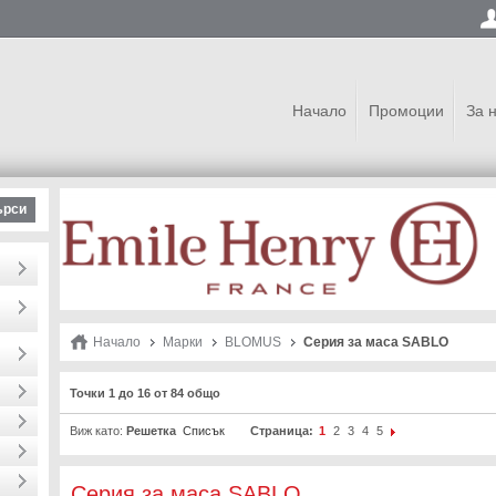
Начало
Промоции
За 
ърси
Начало
Марки
BLOMUS
Серия за маса SABLO
Точки 1 до 16 от 84 общо
Виж като:
Решетка
Списък
Страница:
1
2
3
4
5
Серия за маса SABLO