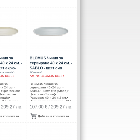
ния за
BLOMUS Чиния за
40 х 24 см. -
сервиране 40 х 24 см. -
ят екрю-
SABLO - цвят сив
avannah)
(Stone)
S 64392
Art. No
BLOMUS 64387
ия за
BLOMUS Чиния за
х 24 см. -
сервиране 40х24 см. -
т екрю-бежово
SABLO - цвят сив (Stone)•
Цвят: екрю-
Цвят: сив (Stone)•
nnah)•
Размери: 40 х 24 х 2 см.•
 24 х 2 см.•
Размер на опаковката: 43,5
аковката: 43,5
х 28,6 х 3,8 см.•
/ 209.27 лв.
107,00 € / 209.27 лв.
м.•
Материал: керамика•
ерамика•
Подходящи за микровълнова
а микровълнова
фурна• Подходящи за
в количката
Добави в количката
одящи за
съдомиялна
машинаПроизводител:
водител:
BLOMUS / ГерманияDESIGN:
рманияDESIGN:
Frederike Martens
tens