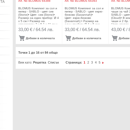
Art. No
BLOMUS 64388
Art. No
BLOMUS 64393
Art. No
BLOMU
ЯТА
BLOMUS Комплект за сол и
BLOMUS Комплект за сол и
BLOMUS Комп
пипер - SABLO - цвят сив
пипер - SABLO - цвят екрю-
чаши за чай 2
(Stone)• Цвят: сив (Stone)•
бежово (Savannah)•
SABLO - цвят
Размер на един прибор: Ø 4
Цвят: екрю-бежово
(Cloud)• В ко
х 5 см.• Размер на
(Savannah) • Размер на
чаши и 2 бр.
опаковката: 7 х 5,1 х 11 см.•
един прибор: Ø 4 х 5 см•
Цвят: светло 
Материал: керамика•
Размер на опаковката: 7 х
Размер на ча
33,00 € / 64.54 лв.
33,00 € / 64.54 лв.
43,00 € / 
Подходящи за микровълнова
5,1 х 11 см•
см.• Размер 
фурна• Подходящи за
Материал: керамика•
17,7 х 1,2 с
съдомиялна
Подходящи за микровълнова
на 1 бр чаша
Добави в количката
Добави в количката
Добави 
машинаПроизводител:
фурна• Подходящи за
Материал: к
BLOMUS / ГерманияDESIGN:
съдомиялна
Подходяща з
Frederike Martens
машинаПроизводител:
фурна• Подх
BLOMUS / ГерманияDESIGN:
съдомиялна
Точки 1 до 16 от 84 общо
Frederike Martens
машинаПроиз
BLOMUS / Ге
Frederike Mar
Виж като:
Решетка
Списък
Страница:
1
2
3
4
5