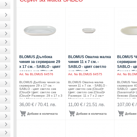
BLOMUS Дълбока
BLOMUS Овална малка
BLOMUS Чи
чиния за сервиране 29
чиния 11 х 7 см. -
сервиране 
х 17 см. - SABLO - цвят
SABLO - цвят светло
SABLO - цв
светло сив (Cloud)
сив (Cloud)
бежово (S
Art. No
BLOMUS 64576
Art. No
BLOMUS 64575
Art. No
BLOMU
BLOMUS Дълбока чиния за
BLOMUS Овална малка
BLOMUS Чин
сервиране 29 х 17 см. -
чиния 11 х 7 см. - SABLO -
сервиране 40 
SABLO - цвят светло сив
цвят светло сив (Cloud)•
SABLO - цвя
(Cloud)• Цвят: светло сив
Цвят: светло сив (Cloud)•
(Savannah)• 
(Cloud)• Размери: 29 х 17 х 3
Размери: 11 х 7 х 2 см.•
бежово (Sava
см.• Материал: керамика•
Материал: керамика•
Размери: 40 х
Подходящи за микровълнова
Подходящи за микровълнова
Размер на оп
36,00 € / 70.41 лв.
11,00 € / 21.51 лв.
107,00 € 
фурна• Подходящи за
фурна• Подходящи за
х 28,6 х 3,8 с
съдомиялна
съдомиялна
Материал: к
машинаПроизводител:
машинаПроизводител:
Подходящи з
Добави в количката
Добави в количката
Добави 
BLOMUS / ГерманияDESIGN:
BLOMUS / ГерманияDESIGN:
фурна• Подх
Frederike Martens
Frederike Martens
съдомиялна
машинаПроиз
BLOMUS / Ге
Frederike Mar