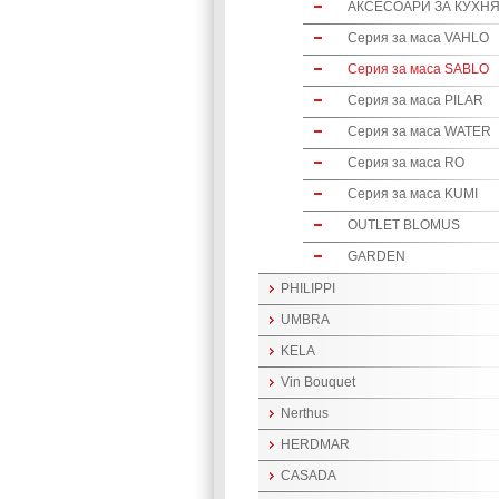
АКСЕСОАРИ ЗА КУХН
Серия за маса VAHLO
Серия за маса SABLO
Серия за маса PILAR
Серия за маса WATER
Серия за маса RO
Серия за маса KUMI
OUTLET BLOMUS
GARDEN
PHILIPPI
UMBRA
KELA
Vin Bouquet
Nerthus
HERDMAR
CASADA