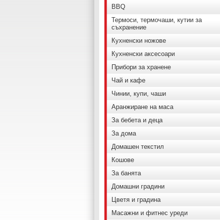
BBQ
Термоси, термочаши, кутии за
съхранение
Кухненски ножове
Кухненски аксесоари
Прибори за хранене
Чай и кафе
Чинии, купи, чаши
Аранжиране на маса
За бебета и деца
За дома
Домашен текстил
Кошове
За банята
Домашни градини
Цветя и градина
Масажни и фитнес уреди