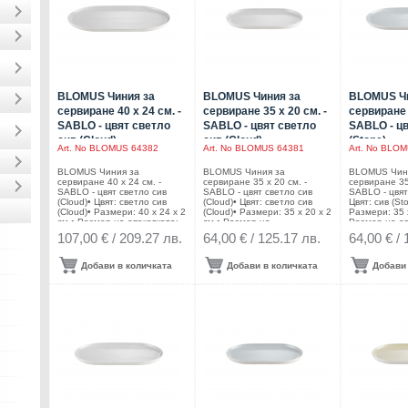
BLOMUS Чиния за
BLOMUS Чиния за
BLOMUS Чи
сервиране 40 х 24 см. -
сервиране 35 х 20 см. -
сервиране 
SABLO - цвят светло
SABLO - цвят светло
SABLO - цв
сив (Cloud)
сив (Cloud)
(Stone)
Art. No
BLOMUS 64382
Art. No
BLOMUS 64381
Art. No
BLOMU
BLOMUS Чиния за
BLOMUS Чиния за
BLOMUS Чин
сервиране 40 х 24 см. -
сервиране 35 х 20 см. -
сервиране 35 
SABLO - цвят светло сив
SABLO - цвят светло сив
SABLO - цвят 
(Cloud)• Цвят: светло сив
(Cloud)• Цвят: светло сив
Цвят: сив (St
(Cloud)• Размери: 40 х 24 х 2
(Cloud)• Размери: 35 х 20 х 2
Размери: 35 х
см.• Размер на опаковката:
см.• Размер на
Размер на оп
43,5 х 28,6 х 3,8 см.•
опаковката: 39,1 х 24,6 х 6,2
х 24,6 х 6,2 с
107,00 € / 209.27 лв.
64,00 € / 125.17 лв.
64,00 € / 
Материал: керамика•
см.• Материал: керамика•
Материал: к
Подходящи за микровълнова
Подходящи за микровълнова
Подходящи з
фурна• Подходящи за
фурна• Подходящи за
фурна• Подх
Добави в количката
Добави в количката
Добави 
съдомиялна
съдомиялна
съдомиялна
машинаПроизводител:
машинаПроизводител:
машинаПроиз
BLOMUS / ГерманияDESIGN:
BLOMUS / ГерманияDESIGN:
BLOMUS / Ге
Frederike Martens
Frederike Martens
Frederike Mar