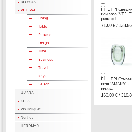
BLOMUS
PHILIPPI Свещн
PHILIPPI
или ваза “VEJLE“
Living
размер L
71,00 € / 138.86
Table
Pictures
Delight
Time
Business
Travel
Keys
PHILIPPI Стъкле
ваза “AMARA“ -
Saison
висока
UMBRA
163,00 € / 318.8
KELA
Vin Bouquet
Nerthus
HERDMAR