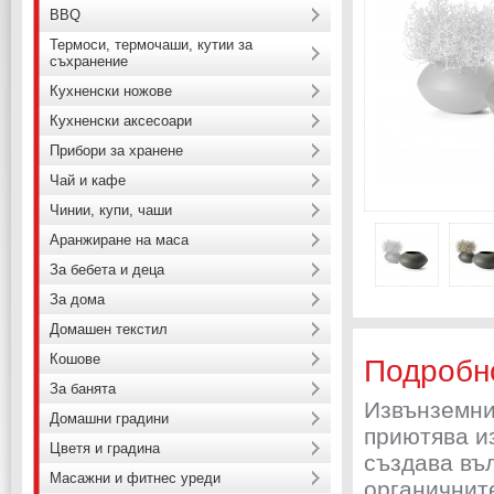
BBQ
Термоси, термочаши, кутии за
съхранение
Кухненски ножове
Кухненски аксесоари
Прибори за хранене
Чай и кафе
Чинии, купи, чаши
Аранжиране на маса
За бебета и деца
За дома
Домашен текстил
Кошове
Подробн
За банята
Извънземни
Домашни градини
приютява и
Цветя и градина
създава въ
Масажни и фитнес уреди
органичнит