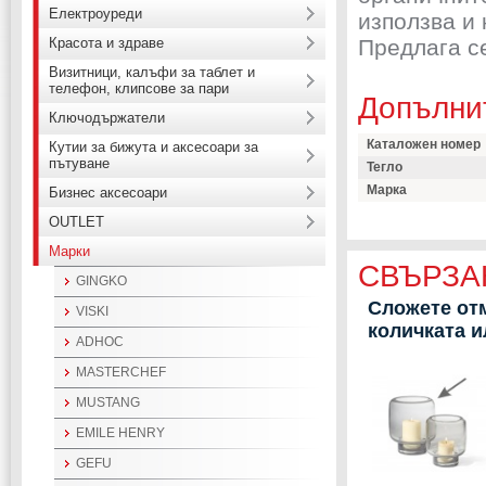
Електроуреди
използва и 
Красота и здраве
Предлага се
Визитници, калъфи за таблет и
телефон, клипсове за пари
Допълни
Ключодържатели
Каталожен номер
Кутии за бижута и аксесоари за
пътуване
Тегло
Марка
Бизнес аксесоари
OUTLET
Марки
СВЪРЗА
GINGKO
Сложете отм
VISKI
количката 
ADHOC
MASTERCHEF
MUSTANG
EMILE HENRY
GEFU