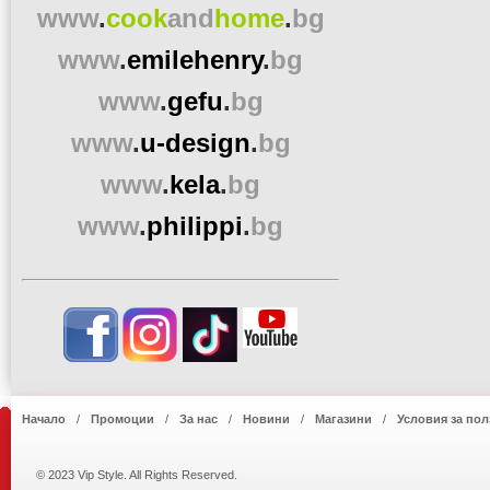
www
.
cook
and
home
.
bg
www
.
emilehenry
.
bg
www
.
gefu
.
bg
www
.
u-design
.
bg
www
.
kela
.
bg
www
.
philippi
.
bg
Начало
Промоции
За нас
Новини
Магазини
Условия за пол
© 2023 Vip Style. All Rights Reserved.