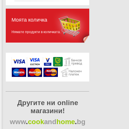
Моята количка
Нямате продукти в количката.
Другите ни online
магазини!
www
.
cook
and
home
.
bg