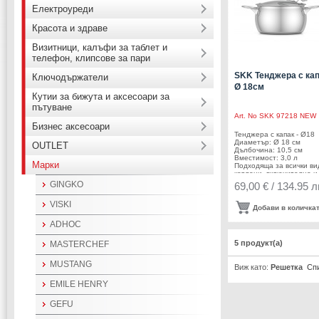
Електроуреди
Красота и здраве
Визитници, калъфи за таблет и
телефон, клипсове за пари
SKK Тенджера с кап
Ключодържатели
Ø 18см
Кутии за бижута и аксесоари за
пътуване
Art. No
SKK 97218 NEW
Бизнес аксесоари
Тенджера с капак - Ø18
Диаметър: Ø 18 см
OUTLET
Дълбочина: 10,5 см
Вместимост: 3,0 л
Марки
Подходяща за всички ви
котлони, включително и
индукционни Можете да
GINGKO
69,00 € / 134.95 л
миете в съдомиялна м
Производител: SKK ,
VISKI
Германия
Добави в количка
ADHOC
5 продукт(а)
MASTERCHEF
MUSTANG
Виж като:
Решетка
Сп
EMILE HENRY
GEFU