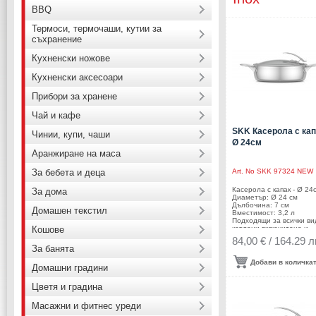
BBQ
Термоси, термочаши, кутии за
съхранение
Кухненски ножове
Кухненски аксесоари
Прибори за хранене
Чай и кафе
SKK Касерола с кап
Чинии, купи, чаши
Ø 24см
Аранжиране на маса
За бебета и деца
Art. No
SKK 97324 NEW
Касерола с капак - Ø 24
За дома
Диаметър: Ø 24 см
Дълбочина: 7 см
Домашен текстил
Вместимост: 3,2 л
Подходящи за всички ви
Кошове
котлони,включитено и
индукционни Можете да
84,00 € / 164.29 л
миете в съдомиялна м
За банята
Производител: SKK,
Германия
Добави в количка
Домашни градини
Цветя и градина
Масажни и фитнес уреди