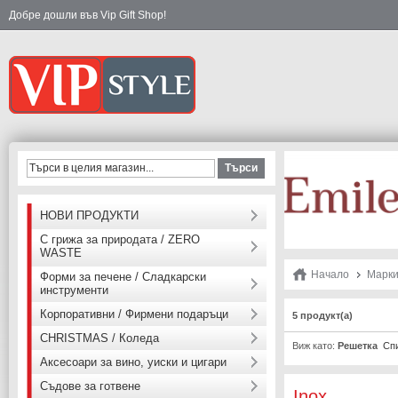
Добре дошли във Vip Gift Shop!
Търси
НОВИ ПРОДУКТИ
С грижа за природата / ZERO
WASTE
Начало
Марк
Форми за печене / Сладкарски
инструменти
Корпоративни / Фирмени подаръци
5 продукт(а)
CHRISTMAS / Коледа
Виж като:
Решетка
Сп
Аксесоари за вино, уиски и цигари
Съдове за готвене
Inox