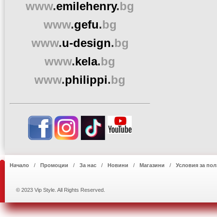
www
.
emilehenry
.
bg
www
.
gefu
.
bg
www
.
u-design
.
bg
www
.
kela
.
bg
www
.
philippi
.
bg
Начало
Промоции
За нас
Новини
Магазини
Условия за пол
© 2023 Vip Style. All Rights Reserved.